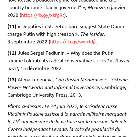
country became “badly governed” »,
Meduza
, 6 janvier
2020 (
https://​rb​.gy/​x​k​f​g9t
).
(11)
« Deputies in St. Petersburg suggest State Duma
charge Putin with high treason »,
The Insider
,
8 septembre 2022 (
https://​rb​.gy/​w​w​x​ldj
).
(12)
Jules Sergei Fediunin, « Why does the Putin
regime tolerate its radical conservative critics ? »,
Russia​
.post
, 15 décembre 2022.
(13)
Alena Ledeneva,
Can Russia Modernize ? – Sistema,
Power Networks and Informal Governance
, Cambridge,
Cambridge University Press, 2013.
Photo ci-dessus :
Le 24 juin 2022, le président russe
Vladimir Poutine assiste à la parade militaire marquant
e
le 75
anniversaire de la victoire sur le nazisme. Selon le
Centre indépendant Levada, la cote de popularité du
président russe était en chute de 6 points entre les mois