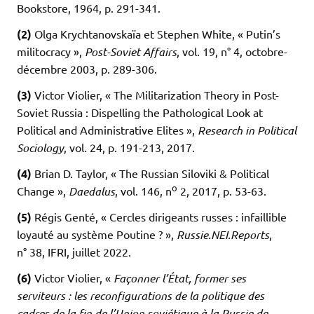
Bookstore, 1964, p. 291-341.
(2)
Olga Krychtanovskaïa et Stephen White, « Putin’s
militocracy »,
Post-Soviet Affairs
, vol. 19, n° 4, octobre-
décembre 2003, p. 289-306.
(3)
Victor Violier, « The Militarization Theory in Post-
Soviet Russia : Dispelling the Pathological Look at
Political and Administrative Elites »,
Research in Political
Sociology
, vol. 24, p. 191-213, 2017.
(4)
Brian D. Taylor, « The Russian Siloviki & Political
o
Change »,
Daedalus
, vol. 146, n
2, 2017, p. 53-63.
(5)
Régis Genté, « Cercles dirigeants russes : infaillible
loyauté au système Poutine ? »,
Russie.NEI.Reports
,
n° 38, IFRI, juillet 2022.
(6)
Victor Violier, «
Façonner l’État, former ses
serviteurs : les reconfigurations de la politique des
cadres de la fin de l’Union soviétique à la Russie de