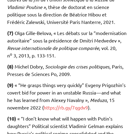
Vladimir Poutine »
, thèse de doctorat en science
politique sous la direction de Béatrice Hibou et
Frédéric Zalewski, Université Paris Nanterre, 2021.
(7)
Olga Gille-Belova, « Les débats sur la “modernisation
autoritaire” sous la présidence de Dmitri Medvedev »,
Revue internationale de politique comparée
, vol. 20,
o
n
3, 2013, p. 133-151.
(8)
Michel Dobry,
Sociologie des crises politiques
, Paris,
Presses de Sciences Po, 2009.
(9)
« “He grasps things very quickly” Evgeny Prigozhin’s
covert bid for power in an unstable Russia — and what
he has learned from Alexey Navalny »,
Meduza
, 15
novembre 2022 (
https://​rb​.gy/​7​q​g​dv9
).
(10)
« “I don’t know what will happen with Putin’s
daughters” Political scientist Vladimir Gelman explains
how Russia’s political regime consolidated and the