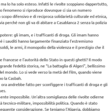
a lo ha solo esteso. Infatti le rivolte scoppiano dappertutto,
esso fenomeno si riproduce dovunque ci sia un numero
scopo difensivo e di reciproca solidarietà culturale ed etnica,
a perché non gli va di abitare a Casablanca 2 senza la polizia
i potere: gli imam, e i trafficanti di droga. Gli imam hanno
hé i sauditi hanno largamente finanziato l’estremismo
oldi, le armi, il monopolio della violenza e il prestigio che il
e francese e l’autorità dello Stato in questi ghetti? Il modo
rande fedeltà storica, ne “La battaglia di Algeri”, bellissimo
 del mondo. Lo si vede verso la metà del film, quando viene
no la Casbah.
, ora andrebbe fatto per sconfiggere i trafficanti di droga e gli
ues.
mente impossibile. Un’altra somiglianza delle rivolte odierne
tà tecnico-militare, impossibilità politica. Quando è stato
a seguente considerazione. Se teniamo l’Algeria, dobbiamo