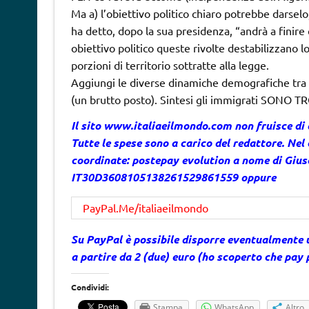
Ma a) l’obiettivo politico chiaro potrebbe darselo
ha detto, dopo la sua presidenza, “andrà a finire 
obiettivo politico queste rivolte destabilizzano lo
porzioni di territorio sottratte alla legge.
Aggiungi le diverse dinamiche demografiche tra i
(un brutto posto). Sintesi gli immigrati SONO T
Il sito
www.italiaeilmondo.com
non fruisce di
Tutte le spese sono a carico del redattore. Nel 
coordinate: postepay evolution a nome di Gi
IT30D3608105138261529861559 oppure
PayPal.Me/italiaeilmondo
Su PayPal è possibile disporre eventualmente 
a partire da 2 (due) euro (ho scoperto che pay
Condividi:
Stampa
WhatsApp
Altro