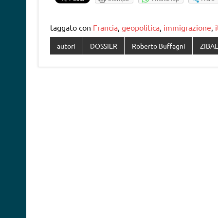
taggato con
Francia
,
geopolitica
,
immigrazione
,
i
autori
DOSSIER
Roberto Buffagni
ZIBA