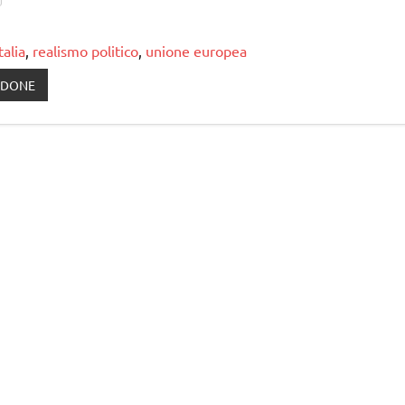
talia
,
realismo politico
,
unione europea
LDONE