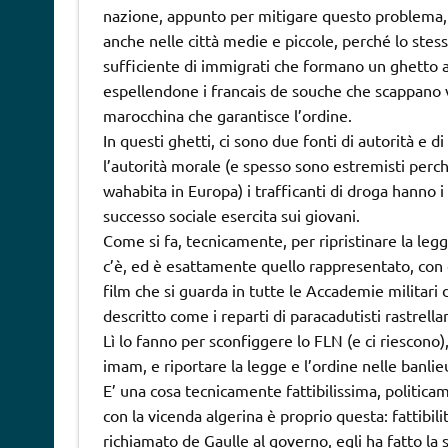
nazione, appunto per mitigare questo problema, m
anche nelle città medie e piccole, perché lo st
sufficiente di immigrati che formano un ghetto a 
espellendone i francais de souche che scappano vi
marocchina che garantisce l’ordine.
In questi ghetti, ci sono due fonti di autorità e d
l’autorità morale (e spesso sono estremisti perc
wahabita in Europa) i trafficanti di droga hanno i s
successo sociale esercita sui giovani.
Come si fa, tecnicamente, per ripristinare la legg
c’è, ed è esattamente quello rappresentato, con g
film che si guarda in tutte le Accademie militari
descritto come i reparti di paracadutisti rastrella
Lì lo fanno per sconfiggere lo FLN (e ci riescono)
imam, e riportare la legge e l’ordine nelle banlie
E’ una cosa tecnicamente fattibilissima, politica
con la vicenda algerina è proprio questa: fattibili
richiamato de Gaulle al governo, egli ha fatto l