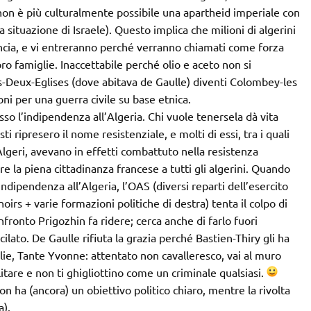
 non è più culturalmente possibile una apartheid imperiale con
ica situazione di Israele). Questo implica che milioni di algerini
cia, e vi entreranno perché verranno chiamati come forza
oro famiglie. Inaccettabile perché olio e aceto non si
-Deux-Eglises (dove abitava de Gaulle) diventi Colombey-les
i per una guerra civile su base etnica.
 l’indipendenza all’Algeria. Chi vuole tenersela dà vita
i ripresero il nome resistenziale, e molti di essi, tra i quali
 Algeri, avevano in effetti combattuto nella resistenza
e la piena cittadinanza francese a tutti gli algerini. Quando
ndipendenza all’Algeria, l’OAS (diversi reparti dell’esercito
 noirs + varie formazioni politiche di destra) tenta il colpo di
nfronto Prigozhin fa ridere; cerca anche di farlo fuori
ucilato. De Gaulle rifiuta la grazia perché Bastien-Thiry gli ha
ie, Tante Yvonne: attentato non cavalleresco, vai al muro
litare e non ti ghigliottino come un criminale qualsiasi.
on ha (ancora) un obiettivo politico chiaro, mentre la rivolta
a).