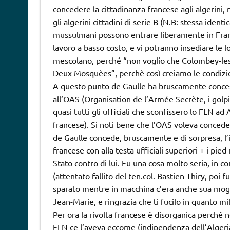
concedere la cittadinanza francese agli algerini,
gli algerini cittadini di serie B (N.B: stessa ident
mussulmani possono entrare liberamente in Fran
lavoro a basso costo, e vi potranno insediare le l
mescolano, perché “non voglio che Colombey-les
Deux Mosquèes”, perchè così creiamo le condizion
A questo punto de Gaulle ha bruscamente concesso
all’OAS (Organisation de l’Armée Secrète, i golpist
quasi tutti gli ufficiali che sconfissero lo FLN ad
francese). Si noti bene che l’OAS voleva conceder
de Gaulle concede, bruscamente e di sorpresa, l’i
francese con alla testa ufficiali superiori + i pied
Stato contro di lui. Fu una cosa molto seria, in co
(attentato fallito del ten.col. Bastien-Thiry, poi f
sparato mentre in macchina c’era anche sua mogl
Jean-Marie, e ringrazia che ti fucilo in quanto mi
Per ora la rivolta francese è disorganica perché n
FLN ce l’aveva eccome (indipendenza dell’Algeri