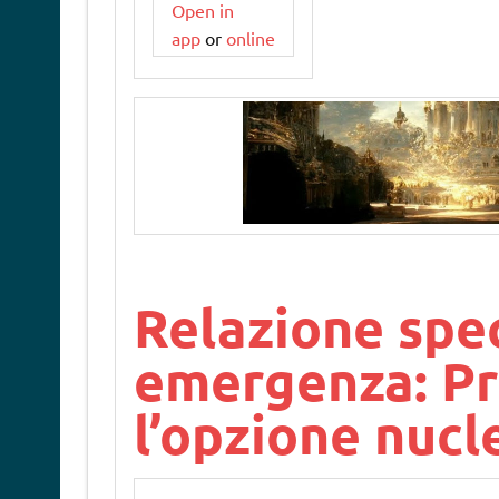
Open in
app
or
online
Relazione spec
emergenza: Pr
l’opzione nucl