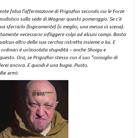
nte falsa l’affermazione di Prigozhin secondo cui le Forze
silistico sulla sede di Wagner questo pomeriggio. Se c’è
va sferrarlo (logicamente) (o meglio, una messa in scena).
tamente necessario infliggere colpi ad alcuni campi. Basta
alcun altro della sua cerchia ristretta insieme a lui. E
i ordinari è un’assoluta stupidità – anche Shoigu e
sto. Ora, se Prigozhin stesso con il suo “consiglio di
erei ancora. E quindi è una bugia. Punto.
lle armi: