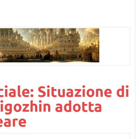
iale: Situazione di
igozhin adotta
eare