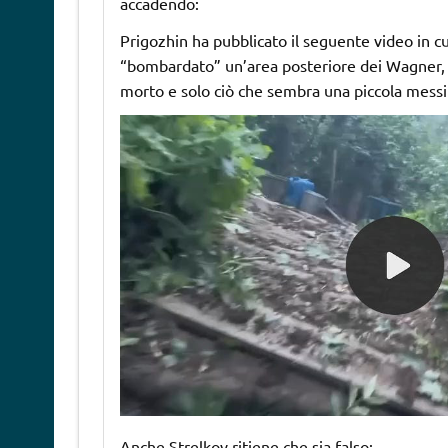
accadendo:
Prigozhin ha pubblicato il seguente video in cu
“bombardato” un’area posteriore dei Wagner, c
morto e solo ciò che sembra una piccola messin
Anche Strelkov ritiene che sia falso: