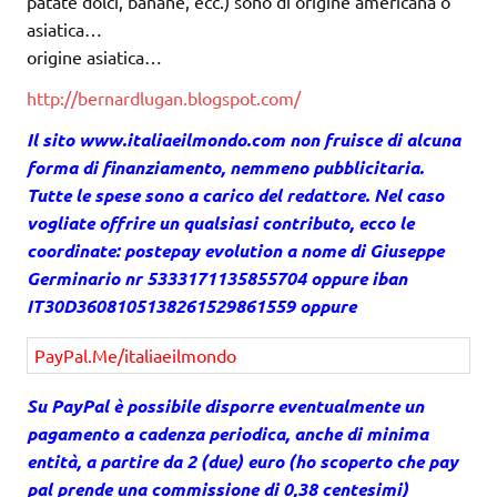
patate dolci, banane, ecc.) sono di origine americana o
asiatica…
origine asiatica…
http://bernardlugan.blogspot.com/
Il sito
www.italiaeilmondo.com
non fruisce di alcuna
forma di finanziamento, nemmeno pubblicitaria.
Tutte le spese sono a carico del redattore. Nel caso
vogliate offrire un qualsiasi contributo, ecco le
coordinate: postepay evolution a nome di Giuseppe
Germinario nr 5333171135855704 oppure iban
IT30D3608105138261529861559 oppure
PayPal.Me/italiaeilmondo
Su PayPal è possibile disporre eventualmente un
pagamento a cadenza periodica, anche di minima
entità, a partire da 2 (due) euro (ho scoperto che pay
pal prende una commissione di 0,38 centesimi)