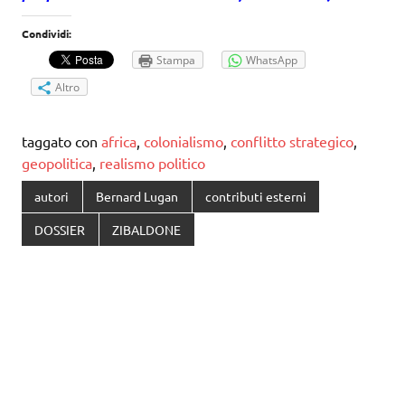
Condividi:
Stampa
WhatsApp
Altro
taggato con
africa
,
colonialismo
,
conflitto strategico
,
geopolitica
,
realismo politico
autori
Bernard Lugan
contributi esterni
DOSSIER
ZIBALDONE