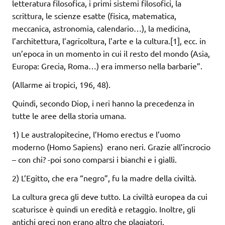
letteratura filosofica, i primi sistemi filosofici, la
scrittura, le scienze esatte (fisica, matematica,
meccanica, astronomia, calendario…), la medicina,
l’architettura, l’agricoltura, l’arte e la cultura.[1], ecc. in
un’epoca in un momento in cui il resto del mondo (Asia,
Europa: Grecia, Roma…) era immerso nella barbarie”.
(Allarme ai tropici, 196, 48).
Quindi, secondo Diop, i neri hanno la precedenza in
tutte le aree della storia umana.
1) Le australopitecine, l’Homo erectus e l’uomo
moderno (Homo Sapiens) erano neri. Grazie all’incrocio
– con chi? -poi sono comparsi i bianchi e i gialli.
2) L’Egitto, che era “negro”, fu la madre della civiltà.
La cultura greca gli deve tutto. La civiltà europea da cui
scaturisce è quindi un eredità e retaggio. Inoltre, gli
antichi greci non erano altro che plagiatori.