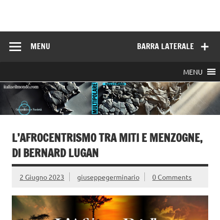
Skip
to
Italia e il mondo
content
MENU
BARRA LATERALE
MENU
L’AFROCENTRISMO TRA MITI E MENZOGNE,
DI BERNARD LUGAN
2 Giugno 2023
giuseppegerminario
0 Comments