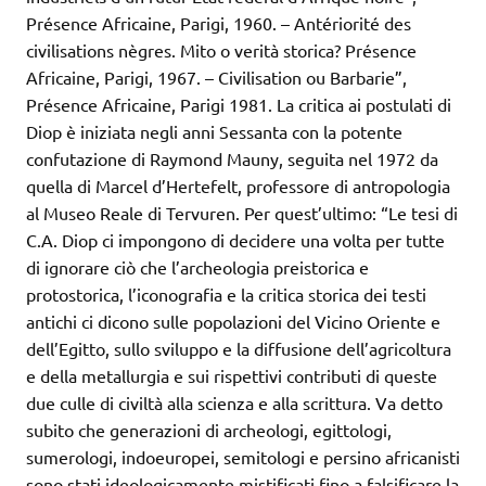
Présence Africaine, Parigi, 1960. – Antériorité des
civilisations nègres. Mito o verità storica? Présence
Africaine, Parigi, 1967. – Civilisation ou Barbarie”,
Présence Africaine, Parigi 1981. La critica ai postulati di
Diop è iniziata negli anni Sessanta con la potente
confutazione di Raymond Mauny, seguita nel 1972 da
quella di Marcel d’Hertefelt, professore di antropologia
al Museo Reale di Tervuren. Per quest’ultimo: “Le tesi di
C.A. Diop ci impongono di decidere una volta per tutte
di ignorare ciò che l’archeologia preistorica e
protostorica, l’iconografia e la critica storica dei testi
antichi ci dicono sulle popolazioni del Vicino Oriente e
dell’Egitto, sullo sviluppo e la diffusione dell’agricoltura
e della metallurgia e sui rispettivi contributi di queste
due culle di civiltà alla scienza e alla scrittura. Va detto
subito che generazioni di archeologi, egittologi,
sumerologi, indoeuropei, semitologi e persino africanisti
sono stati ideologicamente mistificati fino a falsificare la