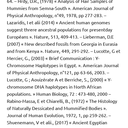
64. – Hrdy, D.R., (1978) « Analysis of Hair Samples of
Mummies from Semna-South ». American Journal of
Physical Anthropology, n°49, 1978, pp 277-283. –
Lazaridis, I et alii (2014) « Ancient human genomes
suggest threre ancestral populations for presentday
Européans ». Nature, 513, 409-413. – Lieberman, D.E
(2007) « New described fossils from Georgia in Eurasia
and from Kenya ». Nature, 449, 291-292. – Lucotte, G et
Mercier, G., (2003) « Brief Communication : Y-
Chromosome Haplotypes in Egypt. ». American Journal
of Physical Anthropology, n°121, pp 63-66, 2003. –
Lucotte, G ; Aouizérate A et Berriche, S., (2000) « Y-
chromosome DNA haplotypes in North African
populations. » Human Biology, 72 : 473-480, 2000 –
Rabino-Massa, E et Chiarelli, B., (1972) « The Histology
of Naturally Dessicated and Mummified Bodies ».
Journal of Human Evolution, 1972, 1, pp 259-262. –
Shuenemann, V et alii., (2017) « Ancient Egyptian