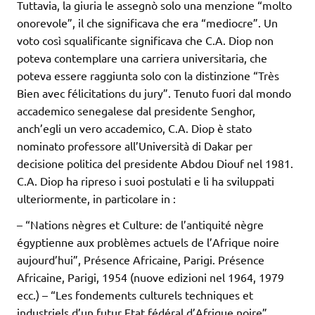
Tuttavia, la giuria le assegnò solo una menzione “molto
onorevole”, il che significava che era “mediocre”. Un
voto così squalificante significava che C.A. Diop non
poteva contemplare una carriera universitaria, che
poteva essere raggiunta solo con la distinzione “Très
Bien avec félicitations du jury”. Tenuto fuori dal mondo
accademico senegalese dal presidente Senghor,
anch’egli un vero accademico, C.A. Diop è stato
nominato professore all’Università di Dakar per
decisione politica del presidente Abdou Diouf nel 1981.
C.A. Diop ha ripreso i suoi postulati e li ha sviluppati
ulteriormente, in particolare in :
– “Nations nègres et Culture: de l’antiquité nègre
égyptienne aux problèmes actuels de l’Afrique noire
aujourd’hui”, Présence Africaine, Parigi. Présence
Africaine, Parigi, 1954 (nuove edizioni nel 1964, 1979
ecc.) – “Les fondements culturels techniques et
industriels d’un futur Etat fédéral d’Afrique noire”,