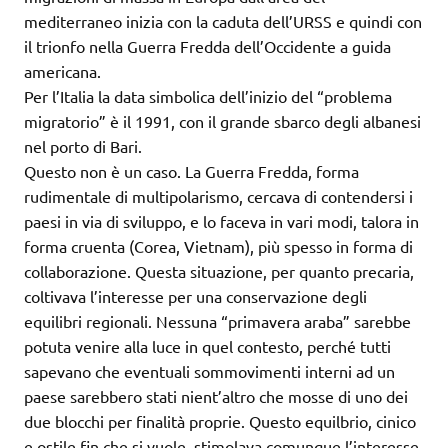
mediterraneo inizia con la caduta dell’URSS e quindi con
il trionfo nella Guerra Fredda dell’Occidente a guida
americana.
Per l’Italia la data simbolica dell’inizio del “problema
migratorio” è il 1991, con il grande sbarco degli albanesi
nel porto di Bari.
Questo non è un caso. La Guerra Fredda, forma
rudimentale di multipolarismo, cercava di contendersi i
paesi in via di sviluppo, e lo faceva in vari modi, talora in
forma cruenta (Corea, Vietnam), più spesso in forma di
collaborazione. Questa situazione, per quanto precaria,
coltivava l’interesse per una conservazione degli
equilibri regionali. Nessuna “primavera araba” sarebbe
potuta venire alla luce in quel contesto, perché tutti
sapevano che eventuali sommovimenti interni ad un
paese sarebbero stati nient’altro che mosse di uno dei
due blocchi per finalità proprie. Questo equilbrio, cinico
e ostile fin che si vuole, stimolava comunque l’interesse