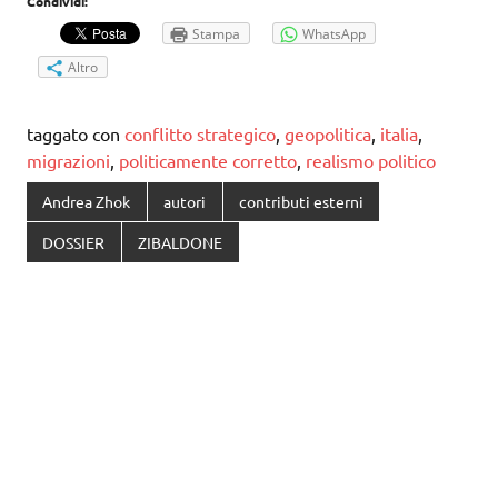
Condividi:
Stampa
WhatsApp
Altro
taggato con
conflitto strategico
,
geopolitica
,
italia
,
migrazioni
,
politicamente corretto
,
realismo politico
Andrea Zhok
autori
contributi esterni
DOSSIER
ZIBALDONE