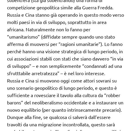
subentrerà (sta già subentrando) una forma di
competizione geopolitica simile alla Guerra Fredda.
Russia e Cina stanno già operando in questo modo verso
molti paesi in via di sviluppo, soprattutto in area
africana. Naturalmente non lo fanno per
“umanitarismo” (diffidate sempre quando uno stato
afferma di muoversi per “ragioni umanitarie”). Lo fanno
perché hanno una visione strategica di lungo periodo, in
cui associazioni stabili con stati che siano davvero “in via
di sviluppo” – e non semplicemente “condannati ad una
sfrutttabile arretratezza” – è nel loro interesse.
Russia e Cina si muovono oggi come attori sovrani su
uno scenario geopolitico di lungo periodo, e questo è
sufficiente a rovesciare il tavolo alla cultura da “robber
barons” del neoliberalismo occidentale e a instaurare un
nuovo equilibrio (per quanto intrinsecamente precario).
Dunque alla fine, se qualcosa ci salverà dall’essere
travolti da una migrazione incontrollata, questo sarà