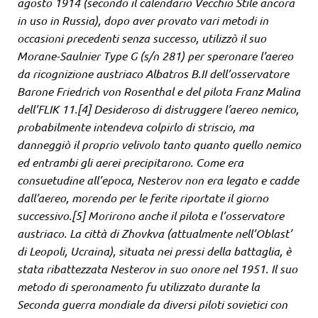
agosto 1914 (secondo il calendario Vecchio Stile ancora
in uso in Russia), dopo aver provato vari metodi in
occasioni precedenti senza successo, utilizzò il suo
Morane-Saulnier Type G (s/n 281) per speronare l’aereo
da ricognizione austriaco Albatros B.II dell’osservatore
Barone Friedrich von Rosenthal e del pilota Franz Malina
dell’FLIK 11.[4] Desideroso di distruggere l’aereo nemico,
probabilmente intendeva colpirlo di striscio, ma
danneggiò il proprio velivolo tanto quanto quello nemico
ed entrambi gli aerei precipitarono. Come era
consuetudine all’epoca, Nesterov non era legato e cadde
dall’aereo, morendo per le ferite riportate il giorno
successivo.[5] Morirono anche il pilota e l’osservatore
austriaco. La città di Zhovkva (attualmente nell’Oblast’
di Leopoli, Ucraina), situata nei pressi della battaglia, è
stata ribattezzata Nesterov in suo onore nel 1951. Il suo
metodo di speronamento fu utilizzato durante la
Seconda guerra mondiale da diversi piloti sovietici con