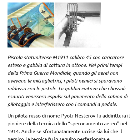
Pistola statunitense M1911 calibro 45 con caricatore
esteso e gabbia di cattura in ottone. Nei primi tempi
della Prima Guerra Mondiale, quando gli aerei non
avevano le mitragliatrici, i piloti nemici si sparavano
addosso con le pistole. La gabbia evitava che i bossoli
esauriti venissero espulsi sul pavimento della cabina di
pilotaggio e interferissero con i comandi a pedale.
Un pilota russo di nome Pyotr Nesterov fu addirittura il
pioniere della tecnica dello “speronamento aereo” nel
1914. Anche se sfortunatamente uccise sia lui che il
nemico, la tecnica fu in seguito perfezionata e