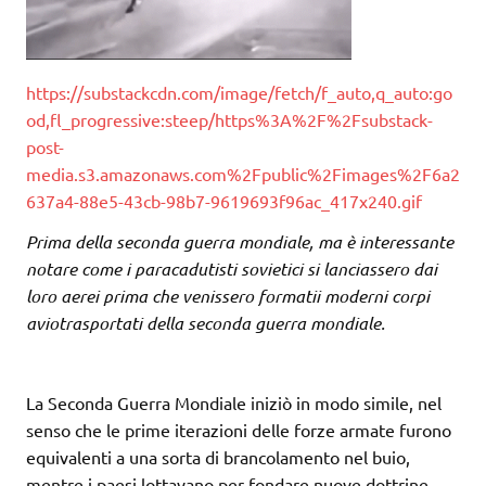
https://substackcdn.com/image/fetch/f_auto,q_auto:go
od,fl_progressive:steep/https%3A%2F%2Fsubstack-
post-
media.s3.amazonaws.com%2Fpublic%2Fimages%2F6a2
637a4-88e5-43cb-98b7-9619693f96ac_417x240.gif
Prima della seconda guerra mondiale, ma è interessante
notare come i paracadutisti sovietici si lanciassero dai
loro aerei prima che venissero formatii moderni corpi
aviotrasportati della seconda guerra mondiale.
La Seconda Guerra Mondiale iniziò in modo simile, nel
senso che le prime iterazioni delle forze armate furono
equivalenti a una sorta di brancolamento nel buio,
mentre i paesi lottavano per fondare nuove dottrine,