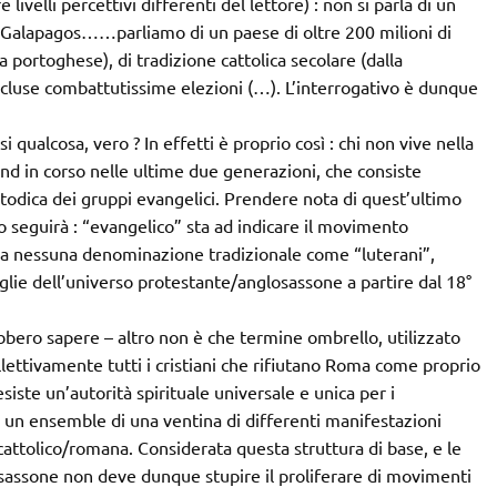
ivelli percettivi differenti del lettore) : non si parla di un
le Galapagos……parliamo di un paese di oltre 200 milioni di
ua portoghese), di tradizione cattolica secolare (dalla
cluse combattutissime elezioni (…). L’interrogativo è dunque
 qualcosa, vero ? In effetti è proprio così : chi non vive nella
d in corso nelle ultime due generazioni, che consiste
etodica dei gruppi evangelici. Prendere nota di quest’ultimo
 seguirà : “evangelico” sta ad indicare il movimento
 a nessuna denominazione tradizionale come “luterani”,
aglie dell’universo protestante/anglosassone a partire dal 18°
bbero sapere – altro non è che termine ombrello, utilizzato
llettivamente tutti i cristiani che rifiutano Roma come proprio
siste un’autorità spirituale universale e unica per i
che un ensemble di una ventina di differenti manifestazioni
cattolico/romana. Considerata questa struttura di base, e le
osassone non deve dunque stupire il proliferare di movimenti