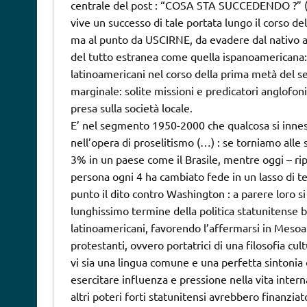
centrale del post : “COSA STA SUCCEDENDO ?” (nel
vive un successo di tale portata lungo il corso de
ma al punto da USCIRNE, da evadere dal nativo 
del tutto estranea come quella ispanoamericana: i
latinoamericani nel corso della prima metà del se
marginale: solite missioni e predicatori anglofo
presa sulla società locale.
E’ nel segmento 1950-2000 che qualcosa si innes
nell’opera di proselitismo (…) : se torniamo alle 
3% in un paese come il Brasile, mentre oggi – rip
persona ogni 4 ha cambiato fede in un lasso di te
punto il dito contro Washington : a parere loro si
lunghissimo termine della politica statunitense be
latinoamericani, favorendo l’affermarsi in Meso
protestanti, ovvero portatrici di una filosofia cu
vi sia una lingua comune e una perfetta sintonia di
esercitare influenza e pressione nella vita intern
altri poteri forti statunitensi avrebbero finanz