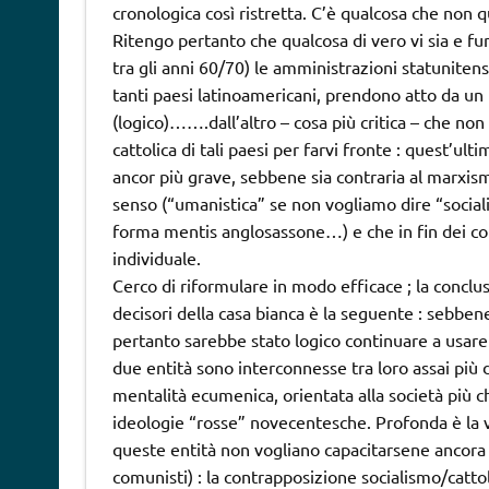
cronologica così ristretta. C’è qualcosa che non 
Ritengo pertanto che qualcosa di vero vi sia e f
tra gli anni 60/70) le amministrazioni statunitens
tanti paesi latinoamericani, prendono atto da un
(logico)…….dall’altro – cosa più critica – che no
cattolica di tali paesi per farvi fronte : quest’
ancor più grave, sebbene sia contraria al marxism
senso (“umanistica” se non vogliamo dire “sociali
forma mentis anglosassone…) e che in fin dei con
individuale.
Cerco di riformulare in modo efficace ; la conclus
decisori della casa bianca è la seguente : sebbene
pertanto sarebbe stato logico continuare a usare
due entità sono interconnesse tra loro assai più d
mentalità ecumenica, orientata alla società più che
ideologie “rosse” novecentesche. Profonda è la v
queste entità non vogliano capacitarsene ancora og
comunisti) : la contrapposizione socialismo/catto