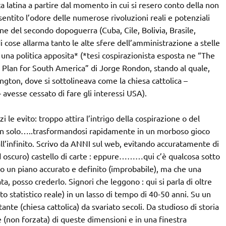
 latina a partire dal momento in cui si resero conto della non
 sentito l’odore delle numerose rivoluzioni reali e potenziali
ne del secondo dopoguerra (Cuba, Cile, Bolivia, Brasile,
i cose allarma tanto le alte sfere dell’amministrazione a stelle
una politica apposita* (*tesi cospirazionista esposta ne “The
Plan for South America” di Jorge Rondon, stando al quale,
n, dove si sottolineava come la chiesa cattolica –
 avesse cessato di fare gli interessi USA).
 le evito: troppo attira l’intrigo della cospirazione o del
on solo…..trasformandosi rapidamente in un morboso gioco
 all’infinito. Scrivo da ANNI sul web, evitando accuratamente di
ed oscuro) castello di carte : eppure………qui c’è qualcosa sotto
ato un piano accurato e definito (improbabile), ma che una
ta, posso crederlo. Signori che leggono : qui si parla di oltre
o statistico reale) in un lasso di tempo di 40-50 anni. Su un
nte (chiesa cattolica) da svariato secoli. Da studioso di storia
 (non forzata) di queste dimensioni e in una finestra