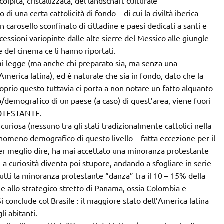
pita, cristallizzata, del landschaft culturale
una certa cattolicità di fondo – di cui la civiltà iberica
 carosello sconfinato di cittadine e paesi dedicati a santi e
essioni variopinte dalle alte sierre del Messico alle giungle
del cinema ce li hanno riportati.
i mi legge (ma anche chi preparato sia, ma senza una
’America latina), ed è naturale che sia in fondo, dato che la
 Proprio questo tuttavia ci porta a non notare un fatto alquanto
ico/demografico di un paese (a caso) di quest’area, viene fuori
PROTESTANTE.
riosa (nessuno tra gli stati tradizionalmente cattolici nella
enomeno demografico di questo livello – fatta eccezione per il
per meglio dire, ha mai accettato una minoranza protestante
La curiosità diventa poi stupore, andando a sfogliare in serie
si tutti la minoranza protestante “danza” tra il 10 – 15% della
ne allo strategico stretto di Panama, ossia Colombia e
i conclude col Brasile : il maggiore stato dell’America latina
li abitanti.