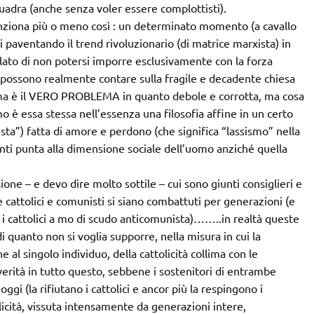
quadra (anche senza voler essere complottisti).
unziona più o meno così : un determinato momento (a cavallo
i paventando il trend rivoluzionario (di matrice marxista) in
 lato di non potersi imporre esclusivamente con la forza
n possono realmente contare sulla fragile e decadente chiesa
ultima è il VERO PROBLEMA in quanto debole e corrotta, ma cosa
o è essa stessa nell’essenza una filosofia affine in un certo
sta”) fatta di amore e perdono (che significa “lassismo” nella
ti punta alla dimensione sociale dell’uomo anziché quella
ione – e devo dire molto sottile – cui sono giunti consiglieri e
 cattolici e comunisti si siano combattuti per generazioni (e
 i cattolici a mo di scudo anticomunista)……..in realtà queste
i quanto non si voglia supporre, nella misura in cui la
 al singolo individuo, della cattolicità collima con le
erità in tutto questo, sebbene i sostenitori di entrambe
gi (la rifiutano i cattolici e ancor più la respingono i
licità, vissuta intensamente da generazioni intere,