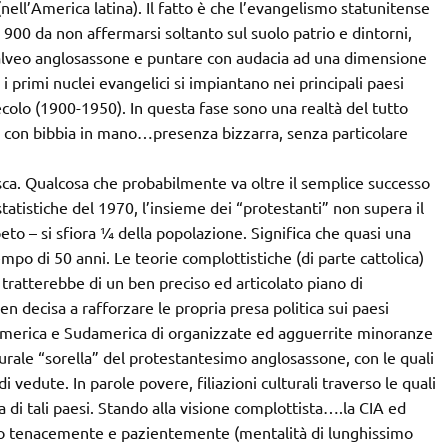
l’America latina). Il fatto è che l’evangelismo statunitense
l 900 da non affermarsi soltanto sul suolo patrio e dintorni,
alveo anglosassone e puntare con audacia ad una dimensione
 primi nuclei evangelici si impiantano nei principali paesi
colo (1900-1950). In questa fase sono una realtà del tutto
ni con bibbia in mano…presenza bizzarra, senza particolare
ca. Qualcosa che probabilmente va oltre il semplice successo
statistiche del 1970, l’insieme dei “protestanti” non supera il
eto – si sfiora ¼ della popolazione. Significa che quasi una
mpo di 50 anni. Le teorie complottistiche (di parte cattolica)
 tratterebbe di un ben preciso ed articolato piano di
n decisa a rafforzare le propria presa politica sui paesi
america e Sudamerica di organizzate ed agguerrite minoranze
lturale “sorella” del protestantesimo anglosassone, con le quali
 vedute. In parole povere, filiazioni culturali traverso le quali
a di tali paesi. Stando alla visione complottista….la CIA ed
iato tenacemente e pazientemente (mentalità di lunghissimo