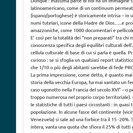
Dunque : massima parte di noi ha un’immagine scol
latinoamericano, come di un continuum permeato di 
(ispano/portoghese) è storicamente intrisa – in un
numi tutelari, icone della Madre de Dios…..e proc
amazzoniche, come 1000 documentari e pellicole 
E’ così per la totalità dei “non preparati” tra ch
conoscenza specifica degli equilibri culturali dell
cellula culturale di base di cui si parla è quella.
curioso : se si sfoglia un qualsiasi report statist
che 1/10 o più degli abitanti sarebbe di fede 
La prima impressione, come detto, è quanto mai cu
storia della vecchia Europa, ha mai vantato un f
caso ugonotto nella Francia del secolo XVI° – o 
troppo numerosa nel proprio corpo territoriale). 
le statistiche di tutti i paesi circostanti : in qua
popolazione. In alcune fasce del continente (vici
Venezuela) si sale ad una forbice tra il 15 -20%. S
intera, vanta una quota che sfiora il 25% di tutti g