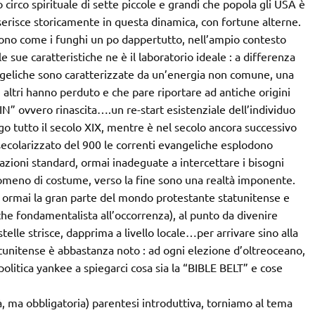
to circo spirituale di sette piccole e grandi che popola gli USA è
inserisce storicamente in questa dinamica, con fortune alterne.
gono come i funghi un po dappertutto, nell’ampio contesto
 sue caratteristiche ne è il laboratorio ideale : a differenza
angeliche sono caratterizzate da un’energia non comune, una
i altri hanno perduto e che pare riportare ad antiche origini
IN” ovvero rinascita….un re-start esistenziale dell’individuo
o tutto il secolo XIX, mentre è nel secolo ancora successivo
 secolarizzato del 900 le correnti evangeliche esplodono
azioni standard, ormai inadeguate a intercettare i bisogni
nomeno di costume, verso la fine sono una realtà imponente.
o ormai la gran parte del mondo protestante statunitense e
nche fondamentalista all’occorrenza), al punto da divenire
elle strisce, dapprima a livello locale…per arrivare sino alla
atunitense è abbastanza noto : ad ogni elezione d’oltreoceano,
olitica yankee a spiegarci cosa sia la “BIBLE BELT” e cose
, ma obbligatoria) parentesi introduttiva, torniamo al tema