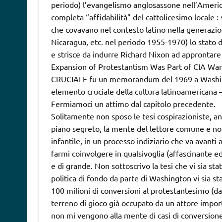
periodo) l’evangelismo anglosassone nell’America
completa “affidabilità” del cattolicesimo locale :
che covavano nel contesto latino nella generazio
Nicaragua, etc. nel periodo 1955-1970) lo stato d
e strisce da indurre Richard Nixon ad approntare 
Expansion of Protestantism Was Part of CIA War 
CRUCIALE fu un memorandum del 1969 a Washingto
elemento cruciale della cultura latinoamericana –
Fermiamoci un attimo dal capitolo precedente.
Solitamente non sposo le tesi cospirazioniste, anzi
piano segreto, la mente del lettore comune e n
infantile, in un processo indiziario che va avanti
farmi coinvolgere in qualsivoglia (affascinante 
e di grande. Non sottoscrivo la tesi che vi sia st
politica di fondo da parte di Washington vi sia sta
100 milioni di conversioni al protestantesimo (dat
terreno di gioco già occupato da un attore importa
non mi vengono alla mente di casi di conversione