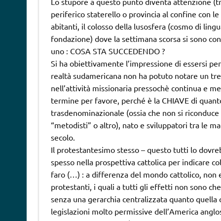
Lo stupore a questo punto diventa attenzione (tre l
periferico staterello o provincia al confine con 
abitanti, il colosso della lusosfera (cosmo di ling
fondazione) dove la settimana scorsa si sono con
uno : COSA STA SUCCEDENDO ?
Si ha obiettivamente l’impressione di essersi persi
realtà sudamericana non ha potuto notare un tren
nell’attività missionaria pressochè continua e m
termine per favore, perché è la CHIAVE di quanto
trasdenominazionale (ossia che non si riconduce
“metodisti” o altro), nato e sviluppatori tra le m
secolo.
Il protestantesimo stesso – questo tutti lo dovre
spesso nella prospettiva cattolica per indicare co
faro (…) : a differenza del mondo cattolico, non e
protestanti, i quali a tutti gli effetti non sono 
senza una gerarchia centralizzata quanto quella 
legislazioni molto permissive dell’America angl