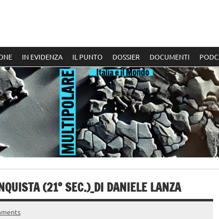
ONE
IN EVIDENZA
IL PUNTO
DOSSIER
DOCUMENTI
PODC
QUISTA (21° SEC.)_DI DANIELE LANZA
mments