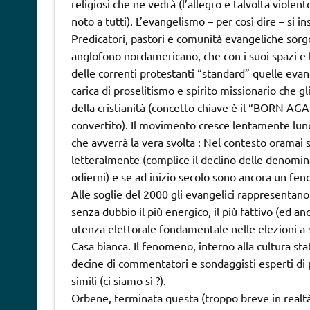
religiosi che ne vedrà (l’allegro e talvolta violen
noto a tutti). L’evangelismo – per così dire – si 
Predicatori, pastori e comunità evangeliche sor
anglofono nordamericano, che con i suoi spazi e le
delle correnti protestanti “standard” quelle ev
carica di proselitismo e spirito missionario che gl
della cristianità (concetto chiave è il “BORN AGA
convertito). Il movimento cresce lentamente lung
che avverrà la vera svolta : Nel contesto oramai
letteralmente (complice il declino delle denomin
odierni) e se ad inizio secolo sono ancora un fe
Alle soglie del 2000 gli evangelici rappresentan
senza dubbio il più energico, il più fattivo (ed a
utenza elettorale fondamentale nelle elezioni a st
Casa bianca. Il fenomeno, interno alla cultura st
decine di commentatori e sondaggisti esperti di p
simili (ci siamo sì ?).
Orbene, terminata questa (troppo breve in realtà