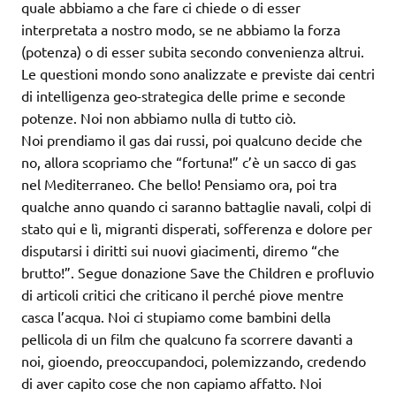
quale abbiamo a che fare ci chiede o di esser
interpretata a nostro modo, se ne abbiamo la forza
(potenza) o di esser subita secondo convenienza altrui.
Le questioni mondo sono analizzate e previste dai centri
di intelligenza geo-strategica delle prime e seconde
potenze. Noi non abbiamo nulla di tutto ciò.
Noi prendiamo il gas dai russi, poi qualcuno decide che
no, allora scopriamo che “fortuna!” c’è un sacco di gas
nel Mediterraneo. Che bello! Pensiamo ora, poi tra
qualche anno quando ci saranno battaglie navali, colpi di
stato qui e lì, migranti disperati, sofferenza e dolore per
disputarsi i diritti sui nuovi giacimenti, diremo “che
brutto!”. Segue donazione Save the Children e profluvio
di articoli critici che criticano il perché piove mentre
casca l’acqua. Noi ci stupiamo come bambini della
pellicola di un film che qualcuno fa scorrere davanti a
noi, gioendo, preoccupandoci, polemizzando, credendo
di aver capito cose che non capiamo affatto. Noi