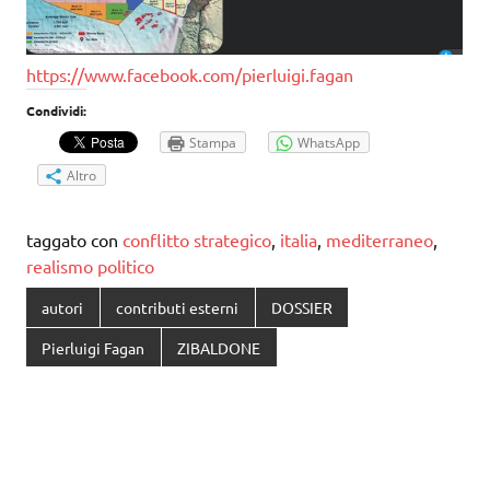
https://www.facebook.com/pierluigi.fagan
Condividi:
Stampa
WhatsApp
Altro
taggato con
conflitto strategico
,
italia
,
mediterraneo
,
realismo politico
autori
contributi esterni
DOSSIER
Pierluigi Fagan
ZIBALDONE