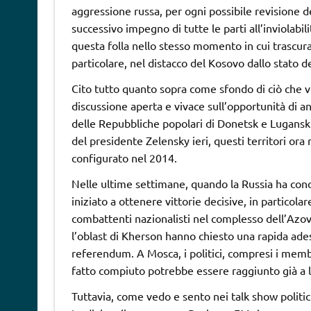
aggressione russa, per ogni possibile revisione dei
successivo impegno di tutte le parti all’inviolabili
questa folla nello stesso momento in cui trascura
particolare, nel distacco del Kosovo dallo stato de
Cito tutto quanto sopra come sfondo di ciò che ved
discussione aperta e vivace sull’opportunità di an
delle Repubbliche popolari di Donetsk e Lugansk 
del presidente Zelensky ieri, questi territori or
configurato nel 2014.
Nelle ultime settimane, quando la Russia ha conc
iniziato a ottenere vittorie decisive, in particolar
combattenti nazionalisti nel complesso dell’Azovs
l’oblast di Kherson hanno chiesto una rapida ade
referendum. A Mosca, i politici, compresi i memb
fatto compiuto potrebbe essere raggiunto già a l
Tuttavia, come vedo e sento nei talk show politici