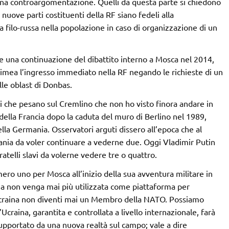
na controargomentazione. Quelli da questa parte si chiedono
 nuove parti costituenti della RF siano fedeli alla
filo-russa nella popolazione in caso di organizzazione di un
e una continuazione del dibattito interno a Mosca nel 2014,
rimea l’ingresso immediato nella RF negando le richieste di un
lle oblast di Donbas.
ni che pesano sul Cremlino che non ho visto finora andare in
della Francia dopo la caduta del muro di Berlino nel 1989,
ella Germania. Osservatori arguti dissero all’epoca che al
ania da voler continuare a vederne due. Oggi Vladimir Putin
ratelli slavi da volerne vedere tre o quattro.
umero uno per Mosca all’inizio della sua avventura militare in
ina non venga mai più utilizzata come piattaforma per
l’Ucraina non diventi mai un Membro della NATO. Possiamo
craina, garantita e controllata a livello internazionale, farà
upportato da una nuova realtà sul campo; vale a dire