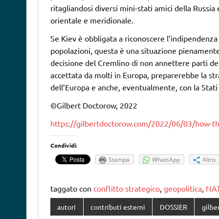
ritagliandosi diversi mini-stati amici della Russia
orientale e meridionale.
Se Kiev è obbligata a riconoscere l’indipendenza 
popolazioni, questa è una situazione pienamente c
decisione del Cremlino di non annettere parti del
accettata da molti in Europa, preparerebbe la stra
dell’Europa e anche, eventualmente, con la Stati 
©Gilbert Doctorow, 2022
https://gilbertdoctorow.com/2022/06/03/how-th
Condividi:
Stampa
WhatsApp
Altro
taggato con
conflitto strategico
,
geopolitica
,
NA
autori
contributi esterni
DOSSIER
gilbe