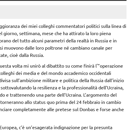
gioranza dei miei colleghi commentatori politici sulla linea di
del giorno, settimana, mese che ha attirato la loro piena
norano del tutto alcuni parametri della realtà in Russia e in
n si muovono dalle loro poltrone né cambiano canale per
ate, cioè dalla Russia.
esta volta mi unirò al dibattito su come finirà l'”operazione
ei colleghi dei media e del mondo accademico occidentali
visa sull’ambizione militare e politica della Russia dall’inizio
sottovalutando la resilienza e la professionalità dell’Ucraina,
ndo e trattenendo una parte dell’Ucraina. L’argomento del
i torneranno allo status quo prima del 24 febbraio in cambio
inunciare completamente alle pretese sul Donbas e forse anche
Europea, c’è un’esagerata indignazione per la presunta