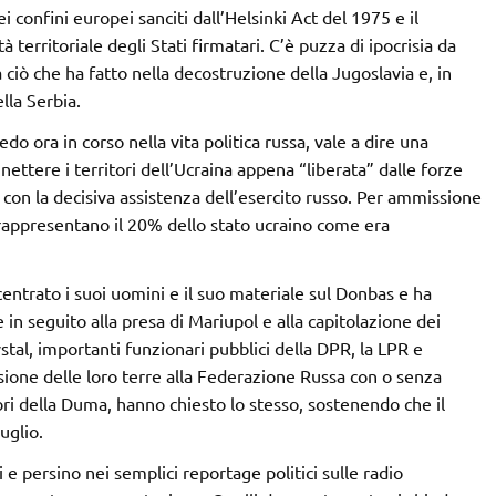
 confini europei sanciti dall’Helsinki Act del 1975 e il
tà territoriale degli Stati firmatari. C’è puzza di ipocrisia da
 ciò che ha fatto nella decostruzione della Jugoslavia e, in
lla Serbia.
o ora in corso nella vita politica russa, vale a dire una
nettere i territori dell’Ucraina appena “liberata” dalle forze
con la decisiva assistenza dell’esercito russo. Per ammissione
a rappresentano il 20% dello stato ucraino come era
entrato i suoi uomini e il suo materiale sul Donbas e ha
e in seguito alla presa di Mariupol e alla capitolazione dei
tal, importanti funzionari pubblici della DPR, la LPR e
sione delle loro terre alla Federazione Russa con o senza
ri della Duma, hanno chiesto lo stesso, sostenendo che il
uglio.
 e persino nei semplici reportage politici sulle radio