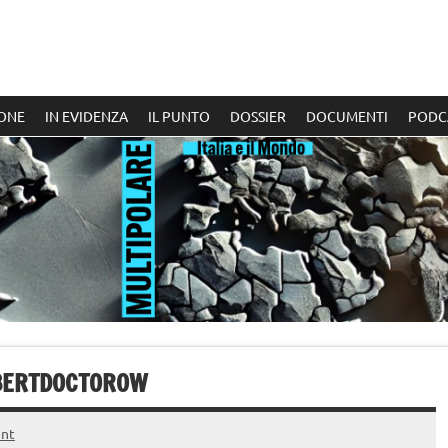
ONE
IN EVIDENZA
IL PUNTO
DOSSIER
DOCUMENTI
PODC
LBERTDOCTOROW
nt