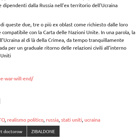
 e dipendenti dalla Russia nell’ex territorio dell’Ucraina
di queste due, tre o più ex oblast come richiesto dalle loro
ompatibile con la Carta delle Nazioni Unite. In una parola, la
l’Ucraina al di là della Crimea, da tempo tranquillamente
da per un graduale ritorno delle relazioni civili all’interno
Uniti
e-war-will-end/
TO
,
realismo politico
,
russia
,
stati uniti
,
ucraina
rt doctorow
ZIBALDONE