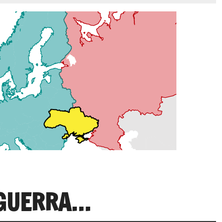
 GUERRA…