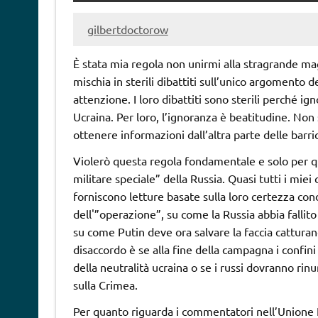
gilbertdoctorow
È stata mia regola non unirmi alla stragrande mag
mischia in sterili dibattiti sull’unico argomento 
attenzione. I loro dibattiti sono sterili perché ig
Ucraina. Per loro, l’ignoranza è beatitudine. No
ottenere informazioni dall’altra parte delle barric
Violerò questa regola fondamentale e solo per qu
militare speciale” della Russia. Quasi tutti i mi
forniscono letture basate sulla loro certezza condi
dell'”operazione”, su come la Russia abbia fallito 
su come Putin deve ora salvare la faccia cattura
disaccordo è se alla fine della campagna i confin
della neutralità ucraina o se i russi dovranno r
sulla Crimea.
Per quanto riguarda i commentatori nell’Unione 