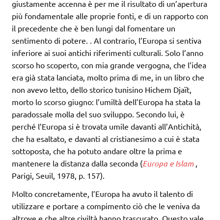
giustamente accenna è per me il risultato di un’apertura
più fondamentale alle proprie fonti, e di un rapporto con
il precedente che è ben lungi dal fomentare un
sentimento di potere. . Al contrario, l’Europa si sentiva
inferiore ai suoi antichi riferimenti culturali. Solo l’anno
scorso ho scoperto, con mia grande vergogna, che l’idea
era già stata lanciata, molto prima di me, in un libro che
non avevo letto, dello storico tunisino Hichem Djaït,
morto lo scorso giugno: l’umiltà dell’Europa ha stata la
paradossale molla del suo sviluppo. Secondo lui, è
perché l’Europa si è trovata umile davanti all’Antichità,
che ha esaltato, e davanti al cristianesimo a cui è stata
sottoposta, che ha potuto andare oltre la prima e
mantenere la distanza dalla seconda (
Europa e Islam
,
Parigi, Seuil, 1978, p. 157).
Molto concretamente, l’Europa ha avuto il talento di
utilizzare e portare a compimento ciò che le veniva da
altrove e che altre civiltà hanno trascurato. Questo vale