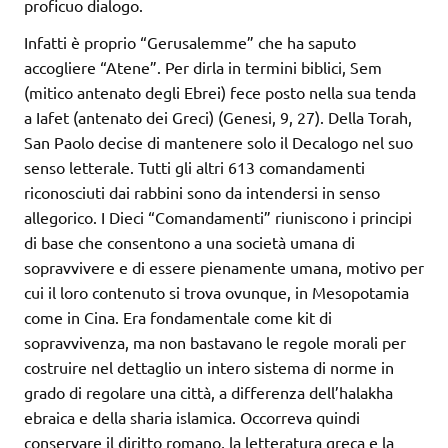
proficuo dialogo.
Infatti è proprio “Gerusalemme” che ha saputo
accogliere “Atene”. Per dirla in termini biblici, Sem
(mitico antenato degli Ebrei) fece posto nella sua tenda
a Iafet (antenato dei Greci) (Genesi, 9, 27). Della Torah,
San Paolo decise di mantenere solo il Decalogo nel suo
senso letterale. Tutti gli altri 613 comandamenti
riconosciuti dai rabbini sono da intendersi in senso
allegorico. I Dieci “Comandamenti” riuniscono i principi
di base che consentono a una società umana di
sopravvivere e di essere pienamente umana, motivo per
cui il loro contenuto si trova ovunque, in Mesopotamia
come in Cina. Era fondamentale come kit di
sopravvivenza, ma non bastavano le regole morali per
costruire nel dettaglio un intero sistema di norme in
grado di regolare una città, a differenza dell’halakha
ebraica e della sharia islamica. Occorreva quindi
conservare il diritto romano, la letteratura greca e la