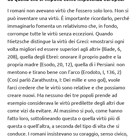
I romani non avevano virtù che fossero solo loro. Non si
può inventare una virtù. È importante ricordarlo, perché
immaginarlo fomenta un relativismo che, in fondo,
corrompe tutte le virtù senza eccezioni. Quando
Nietzsche distingue la virtù dei Greci: «mostrarsi ogni
volta migliori ed essere superiori agli altri» (Iliade, 6,
208), quella degli Ebrei: onorare il proprio padre e la
propria madre (Esodo, 20, 12), quella di i Persiani: non
mentono e tirano bene con l’arco (Erodoto, I, 136, 2)
(Così parlò Zarathustra, I: Dei mille e uno gol), vuole
farci credere che le virtù sono relative e che possiamo
creare nuovi. Ma nessuno dei tre popoli prende ad
esempio considerava le virtù predilette degli altri due
come vizi da evitare. Al massimo si può, come hanno
fatto loro, sottolineando questa o quella virtù più di
questa o quell’altra, a seconda del tipo di vita che si
conduce. I romani insistevano su coraggio, senso civico,