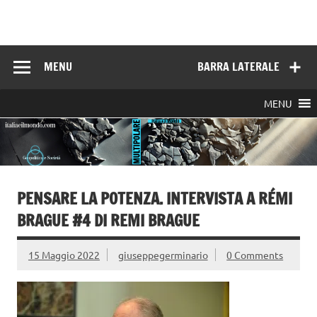
Skip
to
Italia e il mondo
content
MENU
BARRA LATERALE
MENU
PENSARE LA POTENZA. INTERVISTA A RÉMI
BRAGUE #4 DI REMI BRAGUE
15 Maggio 2022
giuseppegerminario
0 Comments