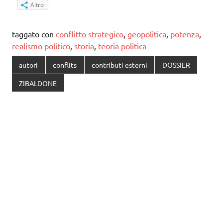
Altro
taggato con
conflitto strategico
,
geopolitica
,
potenza
,
realismo politico
,
storia
,
teoria politica
autori
conflits
contributi esterni
DOSSIER
ZIBALDONE