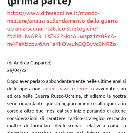
(prima parte)
https://www.difesaonline.it/mondo-
militare/analisi-sullandamento-della-guerra-
ucraina-scenari-tattico-strategici-e?
fbclid=IwAR31LsZK22HotAJwspz1rx0RcA-
m4PsXtIcpw6An1aYkOWuhGQByVc9NRZo
(di
Andrea Gaspardo
)
29/04/22
Dopo aver parlato abbondantemente nelle ultime analisi
delle operazioni
aeree
,
navali
e
terrestri
avvenute sino
ad ora nella Guerra Russo-Ucraina, chiudiamo la nostra
serie riguardante questo aggiornamento sulla guerra in
corso a oltre due mesi dal suo inizio parlando di alcune
considerazioni di carattere tattico-strategico cercando
inoltre di formulare degli scenari relativi a come la
situazione potrebbe evolvere nel futuro per i due