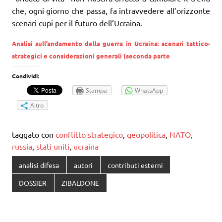
che, ogni giorno che passa, fa intravvedere all’orizzonte
scenari cupi per il futuro dell’Ucraina.
Analisi sull’andamento della guerra in Ucraina: scenari tattico-
strategici e considerazioni generali (seconda parte
Condividi:
Stampa
WhatsApp
Altro
taggato con
conflitto strategico
,
geopolitica
,
NATO
,
russia
,
stati uniti
,
ucraina
analisi difesa
autori
contributi esterni
DOSSIER
ZIBALDONE