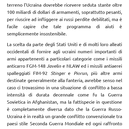
terreno l’Ucraina dovrebbe ricevere seduta stante oltre
100 miliardi di dollari di armamenti, soprattutto pesanti,
per riuscire ad infliggere ai russi perdite debilitati, ma è
facile capire che tale programma di aiuti è
semplicemente insostenibile.
La scelta da parte degli Stati Uniti e di molti loro alleati
occidentali di fornire agli ucraini numeri importanti di
armi appartenenti a particolari categorie come i missili
anticarro FGM-148
Javelin
e NLAW ed i missili antiaerei
spalleggiati FIM-92
Stinger
e
Piorun
, più altre armi
destinate generalmente alla fanteria, avrebbe senso nel
caso ci trovassimo in una situazione di conflitto a bassa
intensità di durata decennale come fu la Guerra
Sovietica in Afghanistan, ma la fattispecie in questione
è completamente diversa dato che la Guerra Russo-
Ucraina è in realtà un grande conflitto convenzionale tra
paesi stile Seconda Guerra Mondiale ed ogni raffronto