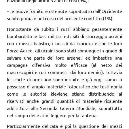
nazionali negli ultimi 8 anni di crisi (9%);
– le nuove forniture ottenute soprattutto dall’Occidente
subito prima e nel corso del presente conflitto (1%).
Nonostante da subito i russi abbiano pesantemente
bombardato le basi militari ed i siti di stoccaggio ucraini
con i missili balistici, i missili da crociera e con le loro
Forze Aeree, gli ucraini sono stati comunque in grado di
salvare una parte dei loro arsenali ed imbastire una
campagna difensiva molto efficace (al netto dei
macroscopici errori commessi dai loro nemici). Tuttavia
le scorte di armi non sono infinite e già oggi siamo in
possesso di ampio materiale fotografico che testimonia
come le autorità kieviane stiano distribuendo ai
riservisti anche grandi quantità di materiale risalente
addirittura alla Seconda Guerra Mondiale, soprattutto
nel campo delle armi leggere per la fanteria.
Particolarmente delicata è poi la questione dei mezzi