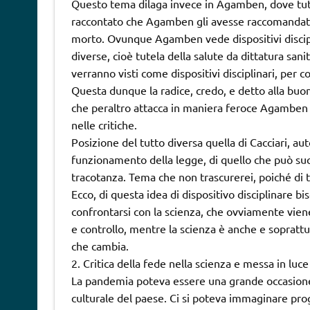
Questo tema dilaga invece in Agamben, dove tutto
raccontato che Agamben gli avesse raccomandato
morto. Ovunque Agamben vede dispositivi disciplina
diverse, cioè tutela della salute da dittatura san
verranno visti come dispositivi disciplinari, per cos
Questa dunque la radice, credo, e detto alla buo
che peraltro attacca in maniera feroce Agamben n
nelle critiche.
Posizione del tutto diversa quella di Cacciari, au
funzionamento della legge, di quello che può su
tracotanza. Tema che non trascurerei, poiché di t
Ecco, di questa idea di dispositivo disciplinare b
confrontarsi con la scienza, che ovviamente vie
e controllo, mentre la scienza è anche e soprat
che cambia.
2. Critica della fede nella scienza e messa in luce
La pandemia poteva essere una grande occasione p
culturale del paese. Ci si poteva immaginare prog