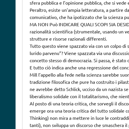
sfera pubblica e l’opinione pubblica, che si vede 
Peraltro, esiste un’ampia letteratura, a partire 
comunicativo, che ha ipotizzato che la scienza p
MA NON Può INDICARE QUALI SCOPI SIA DESIDER
razionalità scientifica (strumentale, usando un v
strutture e risorse razionali differenti.
Tutto questo viene spazzato via con un colpo di s
lurido parvenu”? Viene spazzata via una discussio
concetto stesso di democrazia. Si passa, è stato
E tutto ciò indica anche una regressione del conc
Mill l’appello alla fede nella scienza sarebbe s
tradizione filosofica che pure ha costruito i pila
ne avrebbe detto Schlick, ucciso da un nazista s
liberalismo solidale con il totalitarismo, che nient
Al posto di una teoria critica, che sorvegli il di
emerge ora una teoria critica del tutto solidale con
Thinking) non mira a mettere in luce le contradd
tanti), non sviluppa un discorso che smaschera il