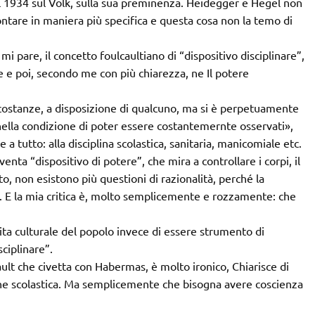
el 1934 sul Volk, sulla sua preminenza. Heidegger e Hegel non
ontare in maniera più specifica e questa cosa non la temo di
i pare, il concetto foulcaultiano di “dispositivo disciplinare”,
e e poi, secondo me con più chiarezza, ne Il potere
ircostanze, a disposizione di qualcuno, ma si è perpetuamente
 nella condizione di poter essere costantemernte osservati»,
a tutto: alla disciplina scolastica, sanitaria, manicomiale etc.
venta “dispositivo di potere”, che mira a controllare i corpi, il
, non esistono più questioni di razionalità, perché la
e. E la mia critica è, molto semplicemente e rozzamente: che
cita culturale del popolo invece di essere strumento di
ciplinare”.
ault che civetta con Habermas, è molto ironico, Chiarisce di
ione scolastica. Ma semplicemente che bisogna avere coscienza