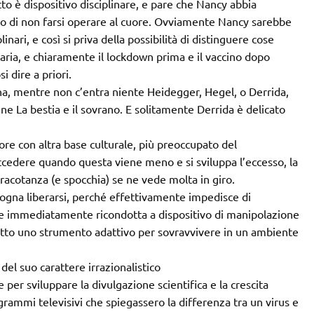
 è dispositivo disciplinare, e pare che Nancy abbia
 di non farsi operare al cuore. Ovviamente Nancy sarebbe
ri, e così si priva della possibilità di distinguere cose
itaria, e chiaramente il lockdown prima e il vaccino dopo
i dire a priori.
na, mentre non c’entra niente Heidegger, Hegel, o Derrida,
e La bestia e il sovrano. E solitamente Derrida è delicato
tore con altra base culturale, più preoccupato del
ccedere quando questa viene meno e si sviluppa l’eccesso, la
racotanza (e spocchia) se ne vede molta in giro.
isogna liberarsi, perché effettivamente impedisce di
ne immediatamente ricondotta a dispositivo di manipolazione
tutto uno strumento adattivo per sovravvivere in un ambiente
 del suo carattere irrazionalistico
er sviluppare la divulgazione scientifica e la crescita
rammi televisivi che spiegassero la differenza tra un virus e