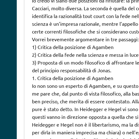
Io credo vi siano due posizioni da rifiutare: la 
Cacciari, molto diversa. La seconda è quella del c
identifica la razionalità tout court con la fede n
scienza è un’impresa razionale, mentre l’appello a
certe correnti filosofiche che si considerano custo
Vorrei brevemente argomentare in tre passaggi:
1) Critica della posizione di Agamben
2) Critica della fede nella scienza e messa in luce
3) Proposta di un modo filosofico di affrontare le
del principio responsabilità di Jonas.
1. Critica della posizione di Agamben
Io non sono un esperto di Agamben, e su questo n
me pare che, dal punto di vista filosofico, alla 
ben preciso, che merita di essere contestato. A
pure è stato detto. In Heidegger e Hegel vi sono t
questi vanno in direzione opposta a quella che si è
Heidegger e Hegel non è il libertarismo, ma la dis
per dirla in maniera imprecisa ma chiara) o nell’e