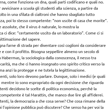
 rna, come funziona un dna, quali parti codificano e quali no.
avvicinare a scuola gli studenti alla scienza, a partire da
lto in una sfilata di cialtroni che hanno sbagliato tutto
uenza, poi lo stesso competente: “non uscite di casa che morite”.
 assolute, che il virus è naturale, lo mostra la
ca ci dice: “certamente uscito da un laboratorio”. Come ci si
ittimazione del sapere.
na farne di strada per diventare così coglioni da considerare
re e con il profitto. Bisogna seppellire almeno un secolo di
ta Habermas, la sociologica dalla conoscenza, il nesso tra
r carità, ma che ci hanno insegnato uno spirito critico verso la
, ma anzi la protegge e ne tutela la legittimazione.
tenti, solo loro devono parlare. Dunque, solo i medici (e quali
e, mentre io sono espropriato da ogni decisione che riguarda
tenti decidono le scelte di politica economica, perché la
 competente è tal Marattin, che manco due lire gli affiderei.
tenti, la democrazia a che cosa serve? Che cosa rimane della
ui l’opinione pubblica può discutere? Che senso ha per voi la