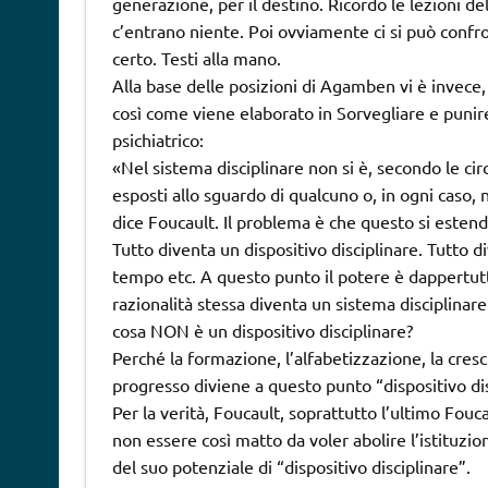
generazione, per il destino. Ricordo le lezioni d
c’entrano niente. Poi ovviamente ci si può confr
certo. Testi alla mano.
Alla base delle posizioni di Agamben vi è invece, m
così come viene elaborato in Sorvegliare e punir
psichiatrico:
«Nel sistema disciplinare non si è, secondo le c
esposti allo sguardo di qualcuno o, in ogni caso,
dice Foucault. Il problema è che questo si estende 
Tutto diventa un dispositivo disciplinare. Tutto di
tempo etc. A questo punto il potere è dappertutto
razionalità stessa diventa un sistema disciplinar
cosa NON è un dispositivo disciplinare?
Perché la formazione, l’alfabetizzazione, la cres
progresso diviene a questo punto “dispositivo dis
Per la verità, Foucault, soprattutto l’ultimo Fouc
non essere così matto da voler abolire l’istituz
del suo potenziale di “dispositivo disciplinare”.