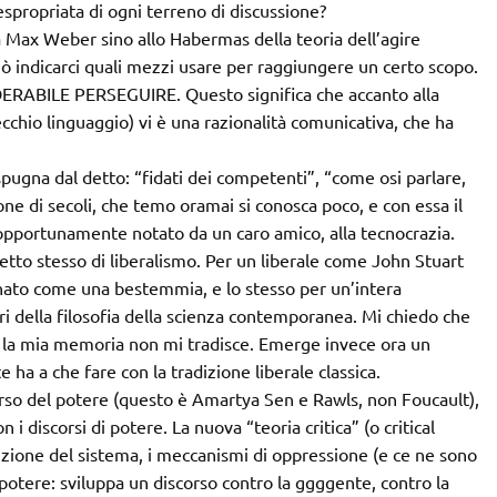
espropriata di ogni terreno di discussione?
da Max Weber sino allo Habermas della teoria dell’agire
uò indicarci quali mezzi usare per raggiungere un certo scopo.
ABILE PERSEGUIRE. Questo significa che accanto alla
ecchio linguaggio) vi è una razionalità comunicativa, che ha
pugna dal detto: “fidati dei competenti”, “come osi parlare,
ne di secoli, che temo oramai si conosca poco, e con essa il
 opportunamente notato da un caro amico, alla tecnocrazia.
etto stesso di liberalismo. Per un liberale come John Stuart
uonato come una bestemmia, e lo stesso per un’intera
stri della filosofia della scienza contemporanea. Mi chiedo che
e la mia memoria non mi tradisce. Emerge invece ora un
e ha a che fare con la tradizione liberale classica.
scorso del potere (questo è Amartya Sen e Rawls, non Foucault),
 i discorsi di potere. La nuova “teoria critica” (o critical
izione del sistema, i meccanismi di oppressione (e ce ne sono
 potere: sviluppa un discorso contro la ggggente, contro la