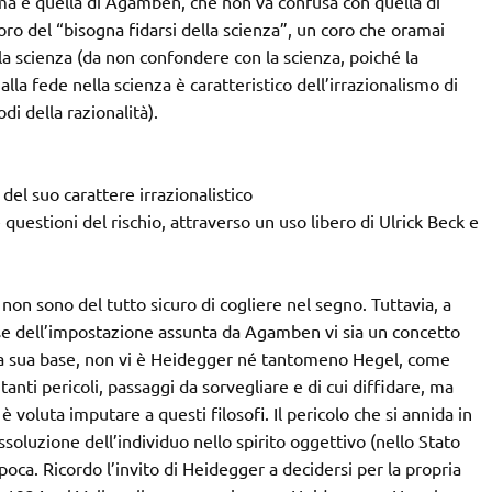
prima è quella di Agamben, che non va confusa con quella di
oro del “bisogna fidarsi della scienza”, un coro che oramai
ella scienza (da non confondere con la scienza, poiché la
lla fede nella scienza è caratteristico dell’irrazionalismo di
di della razionalità).
 del suo carattere irrazionalistico
 questioni del rischio, attraverso un uso libero di Ulrick Beck e
on sono del tutto sicuro di cogliere nel segno. Tuttavia, a
base dell’impostazione assunta da Agamben vi sia un concetto
lla sua base, non vi è Heidegger né tantomeno Hegel, come
anti pericoli, passaggi da sorvegliare e di cui diffidare, ma
 voluta imputare a questi filosofi. Il pericolo che si annida in
soluzione dell’individuo nello spirito oggettivo (nello Stato
poca. Ricordo l’invito di Heidegger a decidersi per la propria