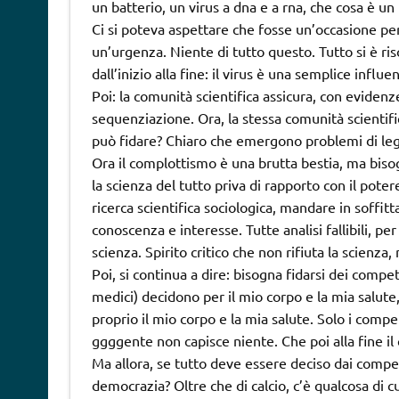
un batterio, un virus a dna e a rna, che cosa è un
Ci si poteva aspettare che fosse un’occasione per 
un’urgenza. Niente di tutto questo. Tutto si è riso
dall’inizio alla fine: il virus è una semplice infl
Poi: la comunità scientifica assicura, con evidenze
sequenziazione. Ora, la stessa comunità scientifi
può fidare? Chiaro che emergono problemi di leg
Ora il complottismo è una brutta bestia, ma bisog
la scienza del tutto priva di rapporto con il pote
ricerca scientifica sociologica, mandare in soffit
conoscenza e interesse. Tutte analisi fallibili, pe
scienza. Spirito critico che non rifiuta la scienza
Poi, si continua a dire: bisogna fidarsi dei compe
medici) decidono per il mio corpo e la mia salut
proprio il mio corpo e la mia salute. Solo i compe
ggggente non capisce niente. Che poi alla fine il
Ma allora, se tutto deve essere deciso dai compe
democrazia? Oltre che di calcio, c’è qualcosa di c