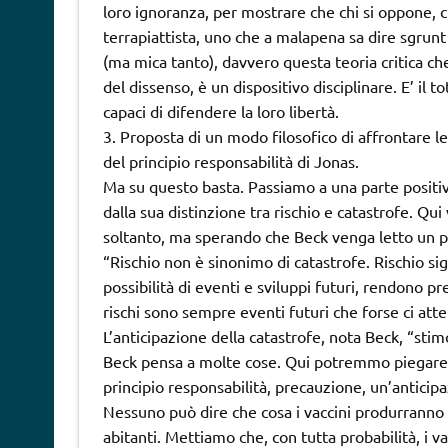
loro ignoranza, per mostrare che chi si oppone, c
terrapiattista, uno che a malapena sa dire sgrun
(ma mica tanto), davvero questa teoria critica che
del dissenso, è un dispositivo disciplinare. E’ il t
capaci di difendere la loro libertà.
3. Proposta di un modo filosofico di affrontare le
del principio responsabilità di Jonas.
Ma su questo basta. Passiamo a una parte positiva,
dalla sua distinzione tra rischio e catastrofe. Qu
soltanto, ma sperando che Beck venga letto un po
“Rischio non è sinonimo di catastrofe. Rischio sign
possibilità di eventi e sviluppi futuri, rendono 
rischi sono sempre eventi futuri che forse ci att
L’anticipazione della catastrofe, nota Beck, “stimo
Beck pensa a molte cose. Qui potremmo piegare 
principio responsabilità, precauzione, un’anticipa
Nessuno può dire che cosa i vaccini produrranno t
abitanti. Mettiamo che, con tutta probabilità, i v