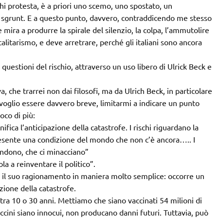
hi protesta, è a priori uno scemo, uno spostato, un
t sgrunt. E a questo punto, davvero, contraddicendo me stesso
 mira a produrre la spirale del silenzio, la colpa, l’ammutolire
otalitarismo, e deve arretrare, perché gli italiani sono ancora
 questioni del rischio, attraverso un uso libero di Ulrick Beck e
 che trarrei non dai filosofi, ma da Ulrich Beck, in particolare
i voglio essere davvero breve, limitarmi a indicare un punto
co di più:
ifica l’anticipazione della catastrofe. I rischi riguardano la
presente una condizione del mondo che non c’è ancora….. I
endono, che ci minacciano”
la a reinventare il politico”.
il suo ragionamento in maniera molto semplice: occorre un
zione della catastrofe.
ra 10 o 30 anni. Mettiamo che siano vaccinati 54 milioni di
accini siano innocui, non producano danni futuri. Tuttavia, può