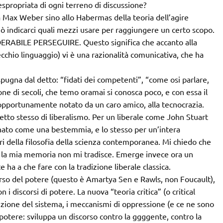
espropriata di ogni terreno di discussione?
da Max Weber sino allo Habermas della teoria dell’agire
uò indicarci quali mezzi usare per raggiungere un certo scopo.
ABILE PERSEGUIRE. Questo significa che accanto alla
ecchio linguaggio) vi è una razionalità comunicativa, che ha
pugna dal detto: “fidati dei competenti”, “come osi parlare,
ne di secoli, che temo oramai si conosca poco, e con essa il
 opportunamente notato da un caro amico, alla tecnocrazia.
etto stesso di liberalismo. Per un liberale come John Stuart
uonato come una bestemmia, e lo stesso per un’intera
stri della filosofia della scienza contemporanea. Mi chiedo che
e la mia memoria non mi tradisce. Emerge invece ora un
e ha a che fare con la tradizione liberale classica.
scorso del potere (questo è Amartya Sen e Rawls, non Foucault),
 i discorsi di potere. La nuova “teoria critica” (o critical
izione del sistema, i meccanismi di oppressione (e ce ne sono
 potere: sviluppa un discorso contro la ggggente, contro la