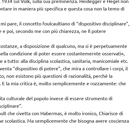
el 1934 sul Volk, sulla sua preminenza. Heidegger e Hegel non
ontare in maniera più specifica e questa cosa non la temo di
i pare, il concetto foulcaultiano di “dispositivo disciplinare”,
e e poi, secondo me con più chiarezza, ne Il potere
ircostanze, a disposizione di qualcuno, ma si è perpetuamente
 nella condizione di poter essere costantemernte osservati»,
a tutto: alla disciplina scolastica, sanitaria, manicomiale etc.
venta “dispositivo di potere”, che mira a controllare i corpi, il
, non esistono più questioni di razionalità, perché la
e. E la mia critica è, molto semplicemente e rozzamente: che
cita culturale del popolo invece di essere strumento di
ciplinare”.
ault che civetta con Habermas, è molto ironico, Chiarisce di
ione scolastica. Ma semplicemente che bisogna avere coscienza