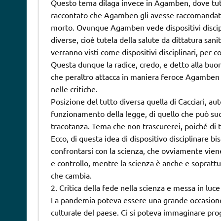
Questo tema dilaga invece in Agamben, dove tutto
raccontato che Agamben gli avesse raccomandato
morto. Ovunque Agamben vede dispositivi disciplina
diverse, cioè tutela della salute da dittatura san
verranno visti come dispositivi disciplinari, per cos
Questa dunque la radice, credo, e detto alla buo
che peraltro attacca in maniera feroce Agamben n
nelle critiche.
Posizione del tutto diversa quella di Cacciari, au
funzionamento della legge, di quello che può su
tracotanza. Tema che non trascurerei, poiché di t
Ecco, di questa idea di dispositivo disciplinare b
confrontarsi con la scienza, che ovviamente vie
e controllo, mentre la scienza è anche e soprat
che cambia.
2. Critica della fede nella scienza e messa in luce
La pandemia poteva essere una grande occasione p
culturale del paese. Ci si poteva immaginare prog