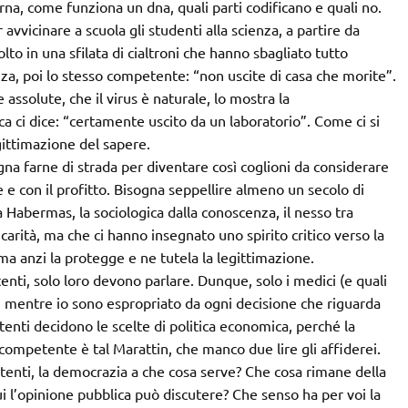
 rna, come funziona un dna, quali parti codificano e quali no.
avvicinare a scuola gli studenti alla scienza, a partire da
lto in una sfilata di cialtroni che hanno sbagliato tutto
uenza, poi lo stesso competente: “non uscite di casa che morite”.
 assolute, che il virus è naturale, lo mostra la
ca ci dice: “certamente uscito da un laboratorio”. Come ci si
ittimazione del sapere.
na farne di strada per diventare così coglioni da considerare
re e con il profitto. Bisogna seppellire almeno un secolo di
ta Habermas, la sociologica dalla conoscenza, il nesso tra
r carità, ma che ci hanno insegnato uno spirito critico verso la
, ma anzi la protegge e ne tutela la legittimazione.
tenti, solo loro devono parlare. Dunque, solo i medici (e quali
e, mentre io sono espropriato da ogni decisione che riguarda
tenti decidono le scelte di politica economica, perché la
 competente è tal Marattin, che manco due lire gli affiderei.
tenti, la democrazia a che cosa serve? Che cosa rimane della
ui l’opinione pubblica può discutere? Che senso ha per voi la