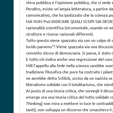
sfera pubblica e l’opinione pubblica, che si vede 
Peraltro, esiste un’ampia letteratura, a partire 
comunicativo, che ha ipotizzato che la scienza p
MA NON Può INDICARE QUALI SCOPI SIA DESIDER
razionalità scientifica (strumentale, usando un v
strutture e risorse razionali differenti.
Tutto questo viene spazzato via con un colpo di s
lurido parvenu”? Viene spazzata via una discussio
concetto stesso di democrazia. Si passa, è stato
E tutto ciò indica anche una regressione del conc
Mill l’appello alla fede nella scienza sarebbe s
tradizione filosofica che pure ha costruito i pila
ne avrebbe detto Schlick, ucciso da un nazista s
liberalismo solidale con il totalitarismo, che nient
Al posto di una teoria critica, che sorvegli il di
emerge ora una teoria critica del tutto solidale con
Thinking) non mira a mettere in luce le contradd
tanti), non sviluppa un discorso che smaschera il