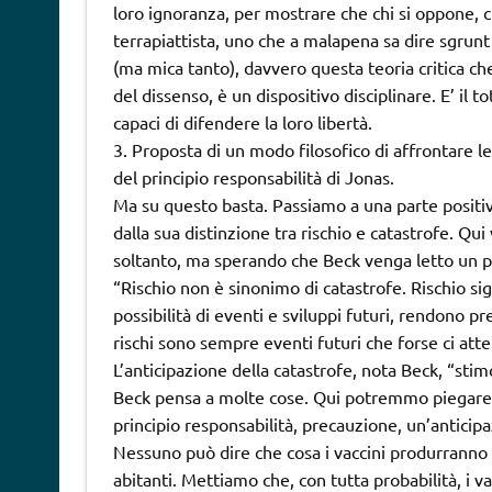
loro ignoranza, per mostrare che chi si oppone, c
terrapiattista, uno che a malapena sa dire sgrun
(ma mica tanto), davvero questa teoria critica che
del dissenso, è un dispositivo disciplinare. E’ il t
capaci di difendere la loro libertà.
3. Proposta di un modo filosofico di affrontare le
del principio responsabilità di Jonas.
Ma su questo basta. Passiamo a una parte positiva,
dalla sua distinzione tra rischio e catastrofe. Qu
soltanto, ma sperando che Beck venga letto un po
“Rischio non è sinonimo di catastrofe. Rischio sign
possibilità di eventi e sviluppi futuri, rendono 
rischi sono sempre eventi futuri che forse ci att
L’anticipazione della catastrofe, nota Beck, “stimo
Beck pensa a molte cose. Qui potremmo piegare 
principio responsabilità, precauzione, un’anticipa
Nessuno può dire che cosa i vaccini produrranno t
abitanti. Mettiamo che, con tutta probabilità, i v