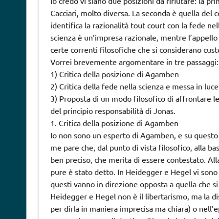
Io credo vi siano due posizioni da rifiutare: la 
Cacciari, molto diversa. La seconda è quella del c
identifica la razionalità tout court con la fede n
scienza è un’impresa razionale, mentre l’appello a
certe correnti filosofiche che si considerano custo
Vorrei brevemente argomentare in tre passaggi:
1) Critica della posizione di Agamben
2) Critica della fede nella scienza e messa in luce
3) Proposta di un modo filosofico di affrontare le
del principio responsabilità di Jonas.
1. Critica della posizione di Agamben
Io non sono un esperto di Agamben, e su questo n
me pare che, dal punto di vista filosofico, alla 
ben preciso, che merita di essere contestato. A
pure è stato detto. In Heidegger e Hegel vi sono t
questi vanno in direzione opposta a quella che si è
Heidegger e Hegel non è il libertarismo, ma la dis
per dirla in maniera imprecisa ma chiara) o nell’e