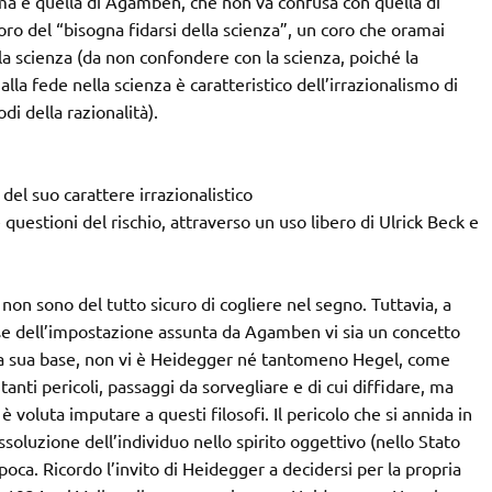
prima è quella di Agamben, che non va confusa con quella di
oro del “bisogna fidarsi della scienza”, un coro che oramai
ella scienza (da non confondere con la scienza, poiché la
lla fede nella scienza è caratteristico dell’irrazionalismo di
di della razionalità).
 del suo carattere irrazionalistico
 questioni del rischio, attraverso un uso libero di Ulrick Beck e
on sono del tutto sicuro di cogliere nel segno. Tuttavia, a
base dell’impostazione assunta da Agamben vi sia un concetto
lla sua base, non vi è Heidegger né tantomeno Hegel, come
anti pericoli, passaggi da sorvegliare e di cui diffidare, ma
 voluta imputare a questi filosofi. Il pericolo che si annida in
soluzione dell’individuo nello spirito oggettivo (nello Stato
poca. Ricordo l’invito di Heidegger a decidersi per la propria