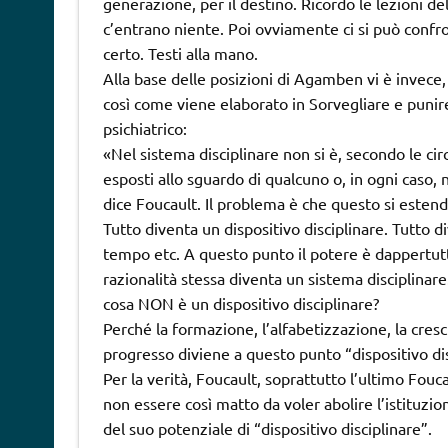
generazione, per il destino. Ricordo le lezioni d
c’entrano niente. Poi ovviamente ci si può confr
certo. Testi alla mano.
Alla base delle posizioni di Agamben vi è invece, m
così come viene elaborato in Sorvegliare e punir
psichiatrico:
«Nel sistema disciplinare non si è, secondo le c
esposti allo sguardo di qualcuno o, in ogni caso,
dice Foucault. Il problema è che questo si estende 
Tutto diventa un dispositivo disciplinare. Tutto di
tempo etc. A questo punto il potere è dappertutto
razionalità stessa diventa un sistema disciplinar
cosa NON è un dispositivo disciplinare?
Perché la formazione, l’alfabetizzazione, la cres
progresso diviene a questo punto “dispositivo dis
Per la verità, Foucault, soprattutto l’ultimo Fouc
non essere così matto da voler abolire l’istituz
del suo potenziale di “dispositivo disciplinare”.