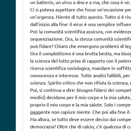
un batterio, un virus a dna e a rna, che cosa è un
Ci si poteva aspettare che fosse un’occasione per 
un’urgenza. Niente di tutto questo. Tutto si è riso
dall’inizio alla fine: il virus è una semplice infl
Poi: la comunità scientifica assicura, con evidenze
sequenziazione. Ora, la stessa comunità scientifi
può fidare? Chiaro che emergono problemi di leg
Ora il complottismo è una brutta bestia, ma bisog
la scienza del tutto priva di rapporto con il pote
ricerca scientifica sociologica, mandare in soffit
conoscenza e interesse. Tutte analisi fallibili, pe
scienza. Spirito critico che non rifiuta la scienza
Poi, si continua a dire: bisogna fidarsi dei compe
medici) decidono per il mio corpo e la mia salut
proprio il mio corpo e la mia salute. Solo i compe
ggggente non capisce niente. Che poi alla fine il
Ma allora, se tutto deve essere deciso dai compe
democrazia? Oltre che di calcio, c’è qualcosa di c