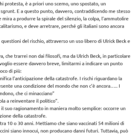
hi protesta, è a priori uno scemo, uno spostato, un
t sgrunt. E a questo punto, davvero, contraddicendo me stesso
 mira a produrre la spirale del silenzio, la colpa, l’ammutolire
otalitarismo, e deve arretrare, perché gli italiani sono ancora
 questioni del rischio, attraverso un uso libero di Ulrick Beck e
 che trarrei non dai filosofi, ma da Ulrich Beck, in particolare
i voglio essere davvero breve, limitarmi a indicare un punto
co di più:
ifica l’anticipazione della catastrofe. I rischi riguardano la
presente una condizione del mondo che non c’è ancora….. I
endono, che ci minacciano”
la a reinventare il politico”.
il suo ragionamento in maniera molto semplice: occorre un
zione della catastrofe.
ra 10 o 30 anni. Mettiamo che siano vaccinati 54 milioni di
accini siano innocui, non producano danni futuri. Tuttavia, può