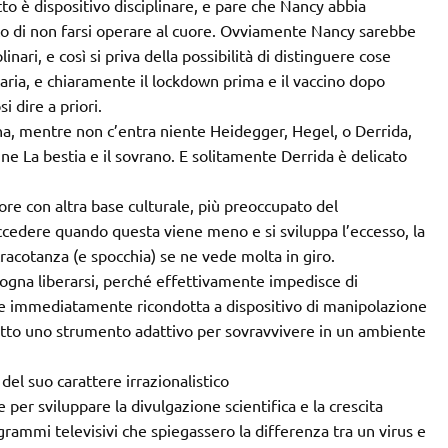
 è dispositivo disciplinare, e pare che Nancy abbia
 di non farsi operare al cuore. Ovviamente Nancy sarebbe
ri, e così si priva della possibilità di distinguere cose
itaria, e chiaramente il lockdown prima e il vaccino dopo
i dire a priori.
na, mentre non c’entra niente Heidegger, Hegel, o Derrida,
e La bestia e il sovrano. E solitamente Derrida è delicato
tore con altra base culturale, più preoccupato del
ccedere quando questa viene meno e si sviluppa l’eccesso, la
racotanza (e spocchia) se ne vede molta in giro.
isogna liberarsi, perché effettivamente impedisce di
ne immediatamente ricondotta a dispositivo di manipolazione
tutto uno strumento adattivo per sovravvivere in un ambiente
 del suo carattere irrazionalistico
er sviluppare la divulgazione scientifica e la crescita
rammi televisivi che spiegassero la differenza tra un virus e