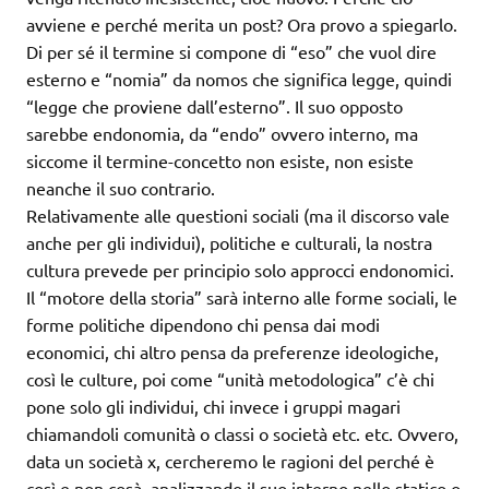
avviene e perché merita un post? Ora provo a spiegarlo.
Di per sé il termine si compone di “eso” che vuol dire
esterno e “nomia” da nomos che significa legge, quindi
“legge che proviene dall’esterno”. Il suo opposto
sarebbe endonomia, da “endo” ovvero interno, ma
siccome il termine-concetto non esiste, non esiste
neanche il suo contrario.
Relativamente alle questioni sociali (ma il discorso vale
anche per gli individui), politiche e culturali, la nostra
cultura prevede per principio solo approcci endonomici.
Il “motore della storia” sarà interno alle forme sociali, le
forme politiche dipendono chi pensa dai modi
economici, chi altro pensa da preferenze ideologiche,
così le culture, poi come “unità metodologica” c’è chi
pone solo gli individui, chi invece i gruppi magari
chiamandoli comunità o classi o società etc. etc. Ovvero,
data un società x, cercheremo le ragioni del perché è
così e non cosà, analizzando il suo interno nello statico o