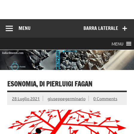
Skip
to
Italia e il mondo
content
MENU
BARRA LATERALE
MENU
ESONOMIA, DI PIERLUIGI FAGAN
28 Luglio 2021
giuseppegerminario
0 Comments