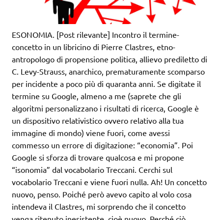
ESONOMIA. [Post rilevante] Incontro il termine-
concetto in un libricino di Pierre Clastres, etno-
antropologo di propensione politica, allievo prediletto di
C. Levy-Strauss, anarchico, prematuramente scomparso
per incidente a poco più di quaranta anni. Se digitate il
termine su Google, almeno a me (saprete che gli
algoritmi personalizzano i risultati di ricerca, Google è
un dispositivo relativistico ovvero relativo alla tua
immagine di mondo) viene fuori, come avessi
commesso un errore di digitazione: “economia”. Poi
Google si sforza di trovare qualcosa e mi propone
“isonomia” dal vocabolario Treccani. Cerchi sul
vocabolario Treccani e viene fuori nulla. Ah! Un concetto
nuovo, penso. Poiché però avevo capito al volo cosa
intendeva il Clastres, mi sorprendo che il concetto
venga ritenuto inesistente, cioè nuovo. Perché ciò