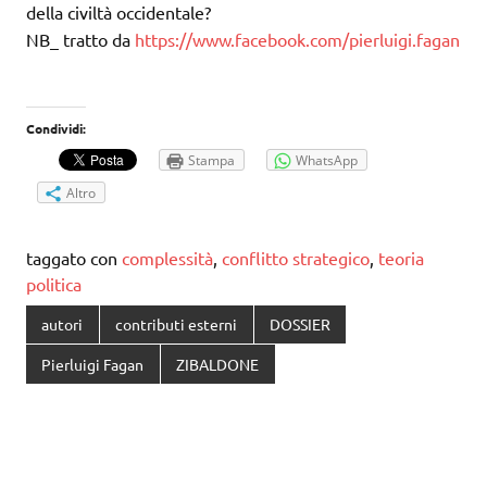
della civiltà occidentale?
NB_ tratto da
https://www.facebook.com/pierluigi.fagan
Condividi:
Stampa
WhatsApp
Altro
taggato con
complessità
,
conflitto strategico
,
teoria
politica
autori
contributi esterni
DOSSIER
Pierluigi Fagan
ZIBALDONE