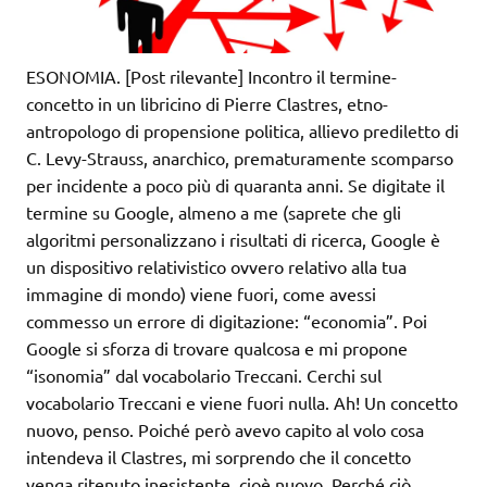
ESONOMIA. [Post rilevante] Incontro il termine-
concetto in un libricino di Pierre Clastres, etno-
antropologo di propensione politica, allievo prediletto di
C. Levy-Strauss, anarchico, prematuramente scomparso
per incidente a poco più di quaranta anni. Se digitate il
termine su Google, almeno a me (saprete che gli
algoritmi personalizzano i risultati di ricerca, Google è
un dispositivo relativistico ovvero relativo alla tua
immagine di mondo) viene fuori, come avessi
commesso un errore di digitazione: “economia”. Poi
Google si sforza di trovare qualcosa e mi propone
“isonomia” dal vocabolario Treccani. Cerchi sul
vocabolario Treccani e viene fuori nulla. Ah! Un concetto
nuovo, penso. Poiché però avevo capito al volo cosa
intendeva il Clastres, mi sorprendo che il concetto
venga ritenuto inesistente, cioè nuovo. Perché ciò