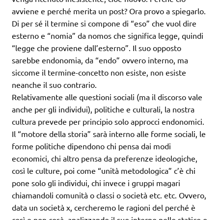
avviene e perché merita un post? Ora provo a spiegarlo.
Di per sé il termine si compone di “eso” che vuol dire
esterno e “nomia” da nomos che significa legge, quindi
“legge che proviene dall’esterno”. Il suo opposto
sarebbe endonomia, da “endo” ovvero interno, ma
siccome il termine-concetto non esiste, non esiste
neanche il suo contrario.
Relativamente alle questioni sociali (ma il discorso vale
anche per gli individui), politiche e culturali, la nostra
cultura prevede per principio solo approcci endonomici.
Il “motore della storia” sarà interno alle forme sociali, le
forme politiche dipendono chi pensa dai modi
economici, chi altro pensa da preferenze ideologiche,
così le culture, poi come “unità metodologica” c’è chi
pone solo gli individui, chi invece i gruppi magari
chiamandoli comunità o classi o società etc. etc. Ovvero,
data un società x, cercheremo le ragioni del perché è
così e non cosà, analizzando il suo interno nello statico o