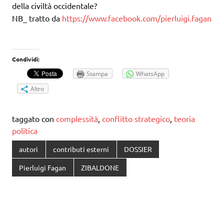
della civiltà occidentale?
NB_ tratto da
https://www.facebook.com/pierluigi.fagan
Condividi:
Stampa
WhatsApp
Altro
taggato con
complessità
,
conflitto strategico
,
teoria
politica
autori
contributi esterni
DOSSIER
Pierluigi Fagan
ZIBALDONE