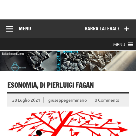
Skip
to
Italia e il mondo
content
MENU
BARRA LATERALE
MENU
ESONOMIA, DI PIERLUIGI FAGAN
28 Luglio 2021
giuseppegerminario
0 Comments