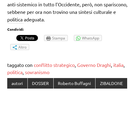
anti-sistemico in tutto l’Occidente, però, non spariscono,
sebbene per ora non trovino una sintesi culturale e
politica adeguata.
Condividi:
Stampa
WhatsApp
Altro
taggato con
conflitto strategico
,
Governo Draghi
,
italia
,
politica
,
sovranismo
autori
DOSSIER
Roberto Buffagni
ZIBALDONE