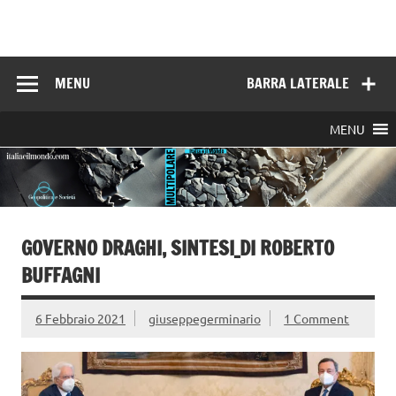
Skip
to
Italia e il mondo
content
MENU
BARRA LATERALE
MENU
GOVERNO DRAGHI, SINTESI_DI ROBERTO
BUFFAGNI
6 Febbraio 2021
giuseppegerminario
1 Comment