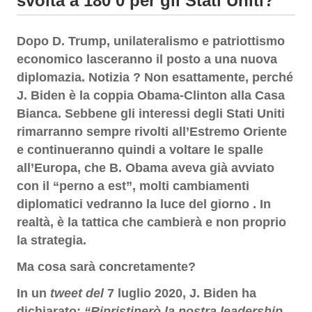
svolta a 180 0 per gli Stati Uniti?
Dopo D. Trump, unilateralismo e patriottismo
economico lasceranno il posto a una nuova
diplomazia. Notizia ? Non esattamente, perché
J. Biden è la coppia Obama-Clinton alla Casa
Bianca. Sebbene gli interessi degli Stati Uniti
rimarranno sempre rivolti all’Estremo Oriente
e continueranno quindi a voltare le spalle
all’Europa, che B. Obama aveva già avviato
con il “perno a est”, molti cambiamenti
diplomatici vedranno la luce del giorno . In
realtà, è la tattica che cambierà e non proprio
la strategia.
Ma cosa sarà concretamente?
In un
tweet del
7 luglio 2020, J. Biden ha
dichiarato:
“
Ripristinerò la nostra leadership