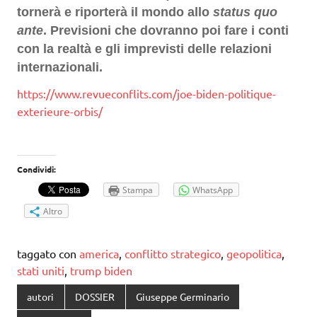
tornerà e riporterà il mondo allo
status quo
ante
. Previsioni che dovranno poi fare i conti
con la realtà e gli imprevisti delle relazioni
internazionali.
https://www.revueconflits.com/joe-biden-politique-
exterieure-orbis/
Condividi:
Stampa
WhatsApp
Altro
taggato con
america
,
conflitto strategico
,
geopolitica
,
stati uniti
,
trump biden
autori
DOSSIER
Giuseppe Germinario