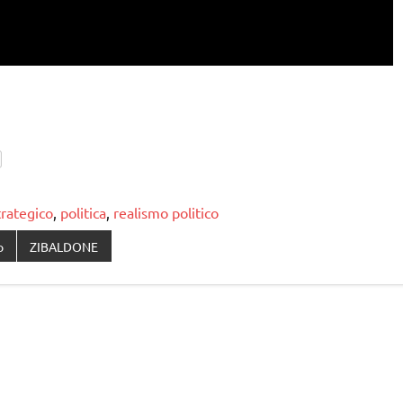
trategico
,
politica
,
realismo politico
o
ZIBALDONE