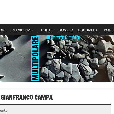
ONE
IN EVIDENZA
IL PUNTO
DOSSIER
DOCUMENTI
PODC
N GIANFRANCO CAMPA
ents