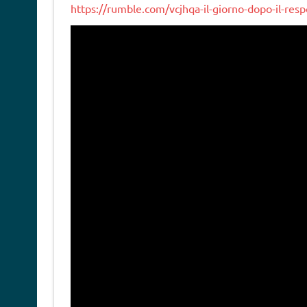
https://rumble.com/vcjhqa-il-giorno-dopo-il-re