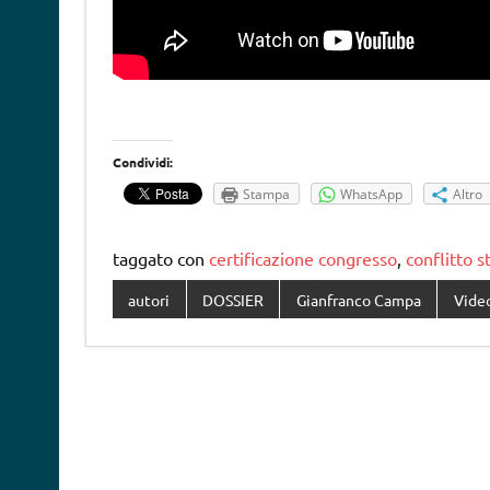
Condividi:
Stampa
WhatsApp
Altro
taggato con
certificazione congresso
,
conflitto s
autori
DOSSIER
Gianfranco Campa
Vide