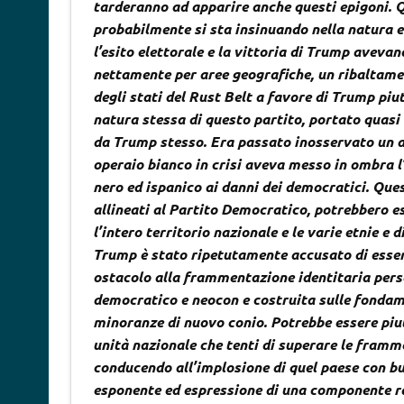
tarderanno ad apparire anche questi epigoni. Q
probabilmente si sta insinuando nella natura e 
l’esito elettorale e la vittoria di Trump aveva
nettamente per aree geografiche, un ribaltame
degli stati del Rust Belt a favore di Trump pi
natura stessa di questo partito, portato quasi
da Trump stesso. Era passato inosservato un a
operaio bianco in crisi aveva messo in ombra l’
nero ed ispanico ai danni dei democratici. Que
allineati al Partito Democratico, potrebbero e
l’intero territorio nazionale e le varie etnie e
Trump è stato ripetutamente accusato di essere 
ostacolo alla frammentazione identitaria per
democratico e neocon e costruita sulle fondame
minoranze di nuovo conio. Potrebbe essere piu
unità nazionale che tenti di superare le framm
conducendo all’implosione di quel paese con 
esponente ed espressione di una componente raz