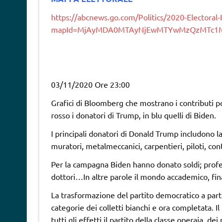
https://abcnews.go.com/Politics/2020-Electoral-
mapId=MjAyMDA0MTAyNjEwMTYwMzQzMTc1
03/11/2020 Ore 23:00
Grafici di Bloomberg che mostrano i contributi poli
rosso i donatori di Trump, in blu quelli di Biden.
I principali donatori di Donald Trump includono la Poli
muratori, metalmeccanici, carpentieri, piloti, cont
Per la campagna Biden hanno donato soldi; profess
dottori…In altre parole il mondo accademico, fin
La trasformazione del partito democratico a partito
categorie dei colletti bianchi e ora completata. I
tutti gli effetti il partito della classe operaia, dei