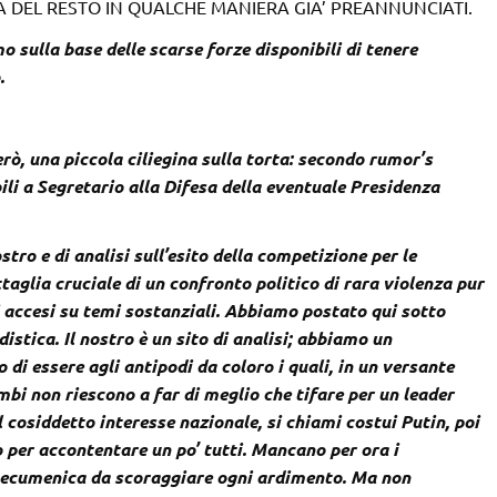
DEL RESTO IN QUALCHE MANIERA GIA’ PREANNUNCIATI.
o sulla base delle scarse forze disponibili di tenere
.
rò, una piccola ciliegina sulla torta: secondo rumor’s
bili a Segretario alla Difesa della eventuale Presidenza
tro e di analisi sull’esito della competizione per le
glia cruciale di un confronto politico di rara violenza pur
i accesi su temi sostanziali. Abbiamo postato qui sotto
istica. Il nostro è un sito di analisi; abbiamo un
i essere agli antipodi da coloro i quali, in un versante
bi non riescono a far di meglio che tifare per un leader
cosiddetto interesse nazionale, si chiami costui Putin, poi
er accontentare un po’ tutti. Mancano per ora i
ed ecumenica da scoraggiare ogni ardimento. Ma non