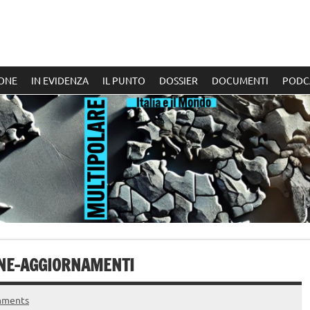
ONE
IN EVIDENZA
IL PUNTO
DOSSIER
DOCUMENTI
PODC
ANE-AGGIORNAMENTI
mments