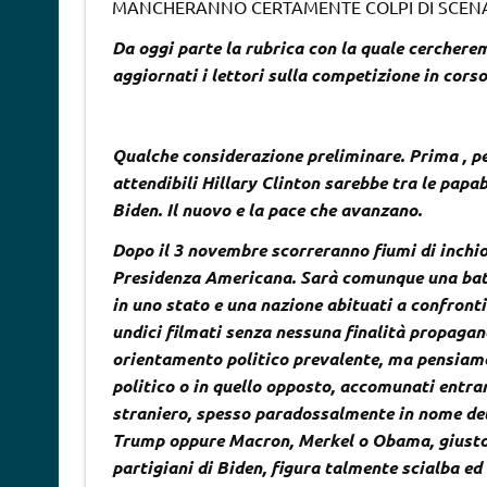
MANCHERANNO CERTAMENTE COLPI DI SCENA 
Da oggi parte la rubrica con la quale cercherem
aggiornati i lettori sulla competizione in corso
Qualche considerazione preliminare. Prima , pe
attendibili Hillary Clinton sarebbe tra le papa
Biden. Il nuovo e la pace che avanzano.
Dopo il 3 novembre scorreranno fiumi di inchios
Presidenza Americana. Sarà comunque una batta
in uno stato e una nazione abituati a confront
undici filmati senza nessuna finalità propagand
orientamento politico prevalente, ma pensiamo d
politico o in quello opposto, accomunati entram
straniero, spesso paradossalmente in nome del 
Trump oppure Macron, Merkel o Obama, giusto p
partigiani di Biden, figura talmente scialba 