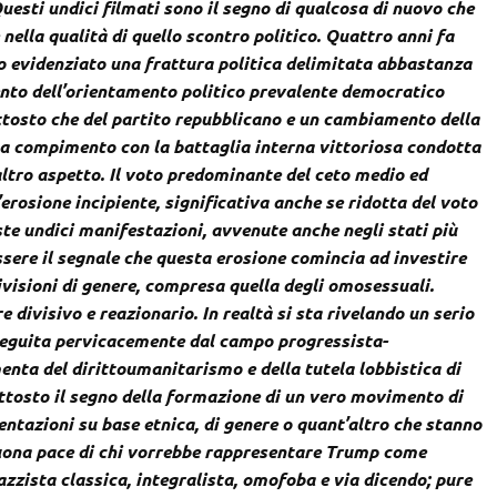
uesti undici filmati sono il segno di qualcosa di nuovo che
nella qualità di quello scontro politico. Quattro anni fa
no evidenziato una frattura politica delimitata abbastanza
nto dell’orientamento politico prevalente democratico
uttosto che del partito repubblicano e un cambiamento della
 a compimento con la battaglia interna vittoriosa condotta
ltro aspetto. Il voto predominante del ceto medio ed
erosione incipiente, significativa anche se ridotta del voto
ste undici manifestazioni, avvenute anche negli stati più
ssere il segnale che questa erosione comincia ad investire
 divisioni di genere, compresa quella degli omosessuali.
divisivo e reazionario. In realtà si sta rivelando un serio
seguita pervicacemente dal campo progressista-
nta del dirittoumanitarismo e della tutela lobbistica di
ttosto il segno della formazione di un vero movimento di
entazioni su base etnica, di genere o quant’altro che stanno
buona pace di chi vorrebbe rappresentare Trump come
zista classica, integralista, omofoba e via dicendo; pure