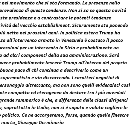
a nel movimento che si sta formando. Le presenze nello
a prevalenza di queste tendenze. Non si sa se questa novità
esta presidenza e a contrastare le potenti tendenze
sività del vecchio establishment. Sicuramente sta ponendo
più netto nei prossimi anni. In politica estera Trump ha
za all’intervento armato in Venezuela è costato il posto
pressioni per un intervento in Siria e probabilmente un
to ad altri componenti della sua amministrazione. Sarà
nvece probabilmente lascerà Trump all’interno del proprio
n buona pace di chi continua a descriverlo come un
 suprematista e via discorrendo. I caratteri negativi di
personaggio altrettanto, ma non sono quelli evidenziati così
te compatto ed eterogeneo da destare tra i più avveduti
 grande rammarico è che, a differenza delle classi dirigenti
a, soprattutto in Italia, non si è saputo e voluto cogliere le
 politico. Ce ne accorgeremo, forse, quando quelle finestre
bbo morto_Giuseppe Germinario