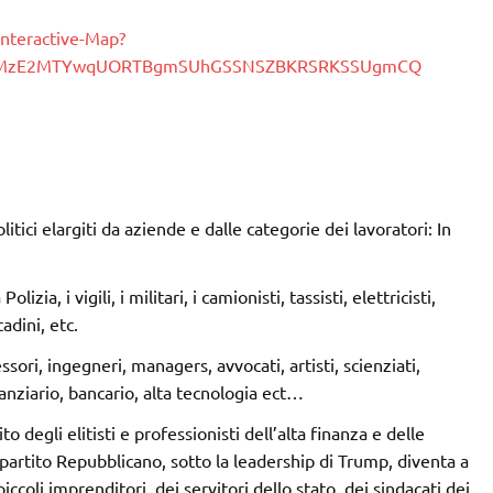
Interactive-Map?
MzE2MTYwqUORTBgmSUhGSSNSZBKRSRKSSUgmCQ
tici elargiti da aziende e dalle categorie dei lavoratori: In
zia, i vigili, i militari, i camionisti, tassisti, elettricisti,
adini, etc.
ori, ingegneri, managers, avvocati, artisti, scienziati,
anziario, bancario, alta tecnologia ect…
 degli elitisti e professionisti dell’alta finanza e delle
l partito Repubblicano, sotto la leadership di Trump, diventa a
 piccoli imprenditori, dei servitori dello stato, dei sindacati dei