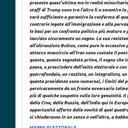
presente quest’ultima ma in realtà minoritari
staff di Trump sono tra l’altro lì a smentire l
sarà sufficiente a garantire la conferma di qu
contrarie legate all’immigrazione e alla perva
le basi per un confronto politico più maturo e 
lasciato sicuramente un segno. La sua resisten
all’oltranzista Bolton, come pure le eccessive 
attacco massiccio all’Iran sono costate il pos
questo, quanto segnalato prima, il segno che i
paese, a prescindere dall’esito elettorale e co
guerrafondaio, un razzista, un integralista, un
questa presidenza sono numerosi, i limiti del 
pervicacemente da un fronte avversario talmen
più di qualche sospetto sulla loro genuinità. Il
della Cina, della Russia, dell’India qui in Europ
opportunità offerte dalle novità di quel quadro
si chiuderanno in un senso o nell’altro, a ba
MAPPA ELETTORALE