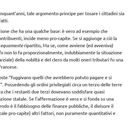
nquant’anni, tale argomento-principe per tosare i cittadini sia
atti.
zione che ha una qualche base: è vero ad esempio che
ribuenti, incide meno pro-capite. Se si aggiunge a ciò la
e
equamente
ripartito, Ma se, come avviene (ed avveniva)
i e/o non lo fa proporzionalmente, indubbiamente la situazione
rziale) della nobiltà e del clero da molti oneri tributari fu una
 francese.
ste “fuggivano quelli che avrebbero potuto pagare e si
. Possedendo gli ordini privilegiati circa un terzo delle terre
ra che i restanti due terzi dovevano soddisfare quasi
zione statale. Se l’affermazione è vera e si fonda su una
ndo è il fabbisogno delle finanze pubbliche, il divisore il
cale pro-capite) altri fattori, non puramente quantitativi e