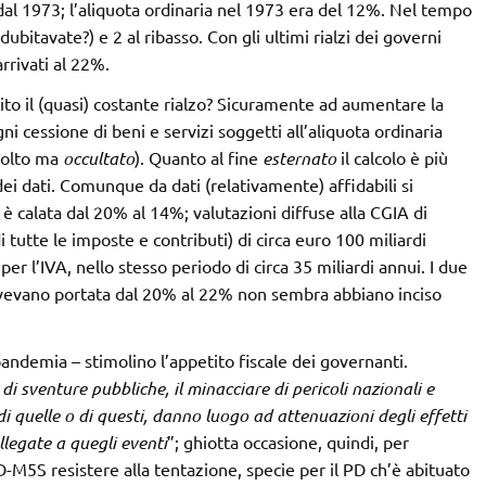
 dal 1973; l’aliquota ordinaria nel 1973 era del 12%. Nel tempo
 dubitavate?) e 2 al ribasso. Con gli ultimi rialzi dei governi
rrivati al 22%.
vito il (quasi) costante rialzo? Sicuramente ad aumentare la
i cessione di beni e servizi soggetti all’aliquota ordinaria
 colto ma
occultato
). Quanto al fine
esternato
il calcolo è più
 dei dati. Comunque da dati (relativamente) affidabili si
 è calata dal 20% al 14%; valutazioni diffuse alla CGIA di
tutte le imposte e contributi) di circa euro 100 miliardi
er l’IVA, nello stesso periodo di circa 35 miliardi annui. I due
avevano portata dal 20% al 22% non sembra abbiano inciso
andemia – stimolino l’appetito fiscale dei governanti.
di sventure pubbliche, il minacciare di pericoli nazionali e
di quelle o di questi, danno luogo ad attenuazioni degli effetti
legate a quegli eventi
”; ghiotta occasione, quindi, per
D-M5S resistere alla tentazione, specie per il PD ch’è abituato