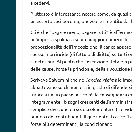
a cedervi.
Piuttosto è interessante notare come, da quasi ci
un asserto così poco ragionevole e smentito dai f
Gli è che “pagare meno, pagare tutti” è afferma
un’imposta spalmata su un maggior numero di cont
proporzionalità dell’imposizione, il carico appar
spesso, non incide (di fatto o di diritto) su tutt
si deteriora. Al punto che l’esenzione (totale o pa
delle cause, forse la principale, della rivoluzione
Scriveva Salvemini che nell’
ancien régime
le impo
abbattevano su chi non era in grado di difendersi”
francesi (in un paese agricolo!) la conseguenza e
integralmente i bisogni crescenti dell’amministra
semplice divisione da scuola elementare (il divide
numero dei contribuenti, il quoziente il carico fis
forse più determinanti, la condizionano.