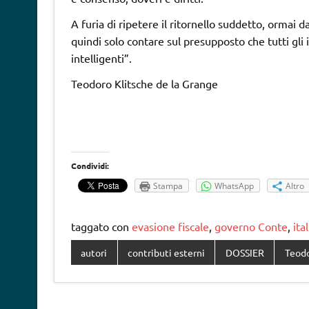
A furia di ripetere il ritornello suddetto, ormai d
quindi solo contare sul presupposto che tutti gli i
intelligenti”.
Teodoro Klitsche de la Grange
Condividi:
Stampa
WhatsApp
Altro
taggato con
evasione fiscale
,
governo Conte
,
ital
autori
contributi esterni
DOSSIER
Teodo