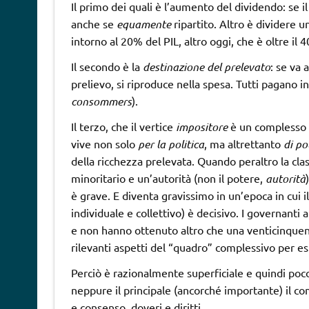
Il primo dei quali è l’aumento del dividendo: se i
anche se
equamente
ripartito. Altro è dividere un 
intorno al 20% del PIL, altro oggi, che è oltre il
Il secondo è la
destinazione del prelevato
: se va 
prelievo, si riproduce nella spesa. Tutti pagano
consommers
).
Il terzo, che il vertice
impositore
è un complesso p
vive non solo
per la politica
, ma altrettanto
di po
della ricchezza prelevata. Quando peraltro la cl
minoritario e un’autorità (non il potere,
autorità
è grave. E diventa gravissimo in un’epoca in cui i
individuale e collettivo) è decisivo. I governanti 
e non hanno ottenuto altro che una venticinquenn
rilevanti aspetti del “quadro” complessivo per e
Perciò è razionalmente superficiale e quindi poc
neppure il principale (ancorché importante) il co
e consenso, doveri e diritti.