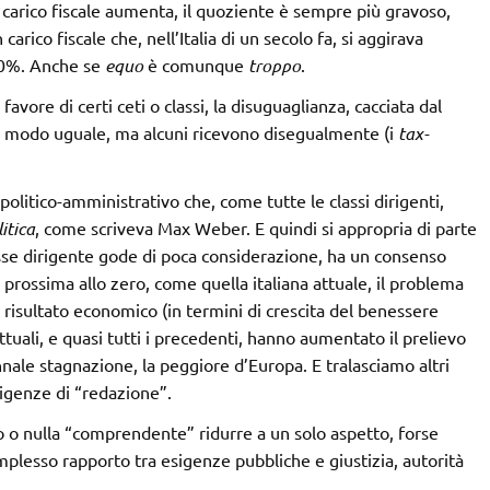
l carico fiscale aumenta, il quoziente è sempre più gravoso,
carico fiscale che, nell’Italia di un secolo fa, si aggirava
 40%. Anche se
equo
è comunque
troppo
.
a favore di certi ceti o classi, la disuguaglianza, cacciata dal
 in modo uguale, ma alcuni ricevono disegualmente (i
tax-
olitico-amministrativo che, come tutte le classi dirigenti,
litica
, come scriveva Max Weber. E quindi si appropria di parte
asse dirigente gode di poca considerazione, ha un consenso
) prossima allo zero, come quella italiana attuale, il problema
l risultato economico (in termini di crescita del benessere
attuali, e quasi tutti i precedenti, hanno aumentato il prelievo
ale stagnazione, la peggiore d’Europa. E tralasciamo altri
sigenze di “redazione”.
o o nulla “comprendente” ridurre a un solo aspetto, forse
mplesso rapporto tra esigenze pubbliche e giustizia, autorità