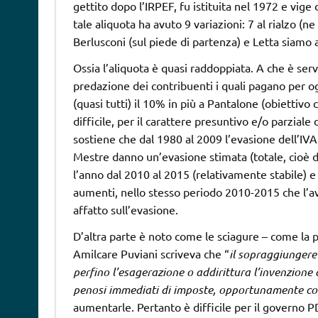
gettito dopo l’IRPEF, fu istituita nel 1972 e vige
tale aliquota ha avuto 9 variazioni: 7 al rialzo (ne
Berlusconi (sul piede di partenza) e Letta siamo a
Ossia l’aliquota è quasi raddoppiata. A che è ser
predazione dei contribuenti i quali pagano per ogn
(quasi tutti) il 10% in più a Pantalone (obiettivo
difficile, per il carattere presuntivo e/o parziale
sostiene che dal 1980 al 2009 l’evasione dell’IVA
Mestre danno un’evasione stimata (totale, cioè di 
l’anno dal 2010 al 2015 (relativamente stabile) e p
aumenti, nello stesso periodo 2010-2015 che l’
affatto sull’evasione.
D’altra parte è noto come le sciagure – come la p
Amilcare Puviani scriveva che “
il sopraggiungere 
perfino l’esagerazione o addirittura l’invenzione 
penosi immediati di imposte, opportunamente col
aumentarle. Pertanto è difficile per il governo P