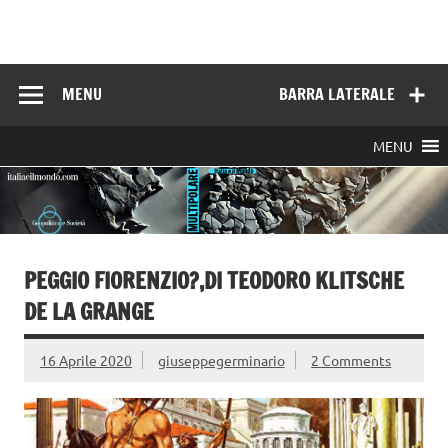
Skip
to
Italia e il mondo
content
MENU
BARRA LATERALE
MENU
PEGGIO FIORENZIO?,DI TEODORO KLITSCHE
DE LA GRANGE
16 Aprile 2020
giuseppegerminario
2 Comments