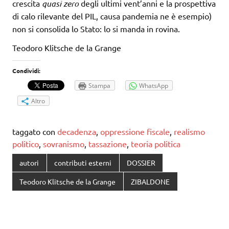
crescita
quasi zero
degli ultimi vent’anni e la prospettiva
di calo rilevante del PIL, causa pandemia ne è esempio)
non si consolida lo Stato: lo si manda in rovina.
Teodoro Klitsche de la Grange
Condividi:
Stampa
WhatsApp
Altro
taggato con
decadenza
,
oppressione fiscale
,
realismo
politico
,
sovranismo
,
tassazione
,
teoria politica
autori
contributi esterni
DOSSIER
Teodoro Klitsche de la Grange
ZIBALDONE