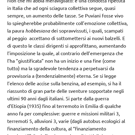
Non che mi abbia meravigliato: è una condotta ripetuta
in Italia che ad ogni sciagura collettiva segue, quasi
sempre, un aumento delle tasse. Se Puviani fosse vivo
lo spiegherebbe probabilmente coll’emozione collettiva,
la paura
hobbesiana
dei sopravvissuti, i quali, scampati
al peggio accettano di sottomettersi ai nuovi balzelli. E
di questo le classi dirigenti si approfittano, aumentando
l’imposizione la quale, al contrario dell’emergenza che
l’ha “giustificata” non ha un inizio e una fine (come
tutto) ma la sgradevole tendenza a perpetuarsi da
provvisoria a (tendenzialmente) eterna. Se si legge
l’elenco delle accise sulla benzina, ad esempio, si ha il
riassunto di gran parte delle sventure sopportate negli
ultimi 90 anni dagli italiani. Si parte dalla guerra
d’Etiopia (1935) fino al terremoto in Emilia di qualche
anno fa per complessive: guerre e missioni militari 3,
terremoti 5, alluvioni 3, varie (dagli autobus ecologici al
finanziamento della cultura, al “finanziamento