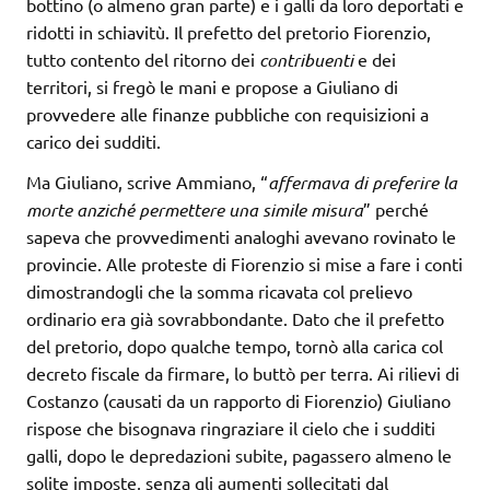
bottino (o almeno gran parte) e i galli da loro deportati e
ridotti in schiavitù. Il prefetto del pretorio Fiorenzio,
tutto contento del ritorno dei
contribuenti
e dei
territori, si fregò le mani e propose a Giuliano di
provvedere alle finanze pubbliche con requisizioni a
carico dei sudditi.
Ma Giuliano, scrive Ammiano, “
affermava di preferire la
morte anziché permettere una simile misura
” perché
sapeva che provvedimenti analoghi avevano rovinato le
provincie. Alle proteste di Fiorenzio si mise a fare i conti
dimostrandogli che la somma ricavata col prelievo
ordinario era già sovrabbondante. Dato che il prefetto
del pretorio, dopo qualche tempo, tornò alla carica col
decreto fiscale da firmare, lo buttò per terra. Ai rilievi di
Costanzo (causati da un rapporto di Fiorenzio) Giuliano
rispose che bisognava ringraziare il cielo che i sudditi
galli, dopo le depredazioni subite, pagassero almeno le
solite imposte, senza gli aumenti sollecitati dal