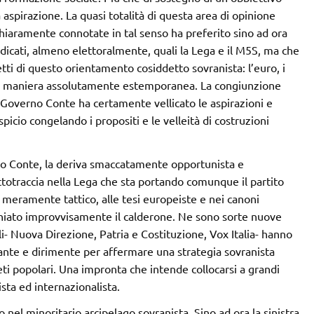
 aspirazione. La quasi totalità di questa area di opinione
chiaramente connotate in tal senso ha preferito sino ad ora
adicati, almeno elettoralmente, quali la Lega e il M5S, ma che
tti di questo orientamento cosiddetto sovranista: l’euro, i
iù in maniera assolutamente estemporanea. La congiunzione
 Governo Conte ha certamente vellicato le aspirazioni e
icio congelando i propositi e le velleità di costruzioni
rno Conte, la deriva smaccatamente opportunista e
ottotraccia nella Lega che sta portando comunque il partito
 meramente tattico, alle tesi europeiste e nei canoni
chiato improvvisamente il calderone. Ne sono sorte nuove
ali- Nuova Direzione, Patria e Costituzione, Vox Italia- hanno
ante e dirimente per affermare una strategia sovranista
eti popolari. Una impronta che intende collocarsi a grandi
sta ed internazionalista.
 nel minoritario arcipelago sovranista. Sino ad ora la sinistra