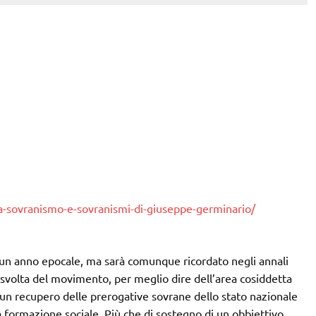
a-sovranismo-e-sovranismi-di-giuseppe-germinario/
 un anno epocale, ma sarà comunque ricordato negli annali
i svolta del movimento, per meglio dire dell’area cosiddetta
i un recupero delle prerogative sovrane dello stato nazionale
a formazione sociale. Più che di sostegno di un obbiettivo