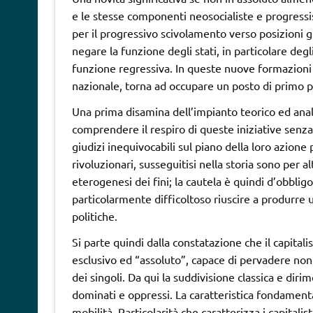
e le stesse componenti neosocialiste e progressist
per il progressivo scivolamento verso posizioni 
negare la funzione degli stati, in particolare degli
funzione regressiva. In queste nuove formazioni i
nazionale, torna ad occupare un posto di primo p
Una prima disamina dell’impianto teorico ed anal
comprendere il respiro di queste iniziative senz
giudizi inequivocabili sul piano della loro azione p
rivoluzionari, susseguitisi nella storia sono per 
eterogenesi dei fini; la cautela è quindi d’obblig
particolarmente difficoltoso riuscire a produrre
politiche.
Si parte quindi dalla constatazione che il capital
esclusivo ed “assoluto”, capace di pervadere non 
dei singoli. Da qui la suddivisione classica e dirim
dominati e oppressi. La caratteristica fondament
mobilità. Particolarità che caratterizza i capitalis