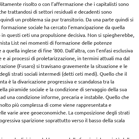
olitamente risolto o con l’affermazione che i capitalisti sono
che trattandosi di settori residuali e decadenti sono
quindi un problema sia pur transitorio. Da una parte quindi si
a formazione sociale ha cercato l’emancipazione da quella
 in questi ceti una propulsione decisiva. Non si spiegherebbe,
nomista List nei momenti di formazione delle potenze
quella inglese di fine ‘800. Dall’altra, con l’enfasi esclusiva
 e ai processi di proletarizzazione, in termini attuali ma dal
azione (Fusaro) si travisano gravemente la situazione e le
gli strati sociali intermedi (detti ceti medi). Quello che il
ta è la divaricazione progressiva e scandalosa tra la
ella piramide sociale e la condizione di servaggio della sua
ad una condizione informe, precaria e instabile. Quello che
, molto più complessa di come viene rappresentata e
elle varie aree geoeconomiche. La composizione degli strati
rogressiva sparizione soprattutto verso il basso della scala