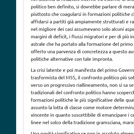
politico ben definito, si dovrebbe parlare di mera
piuttosto che coagularsi in formazioni politiche 
affidarsi a partiti già ampiamente strutturati e r
nel migliore dei casi assumevano solo alcuni aspe
margini di deficit, i flussi migratori e per di p
astrale che ha portato alla formazione del primo
offerto una parvenza di concretezza a questo ausp
politiche alternative con tale impronta.
La crisi latente e poi manifesta del primo Gove
trasformista del M5S, il confronto politico più s
verso un progressivo riallineamento, non si sa se
tradizionali del confronto politico hanno scoper
formazioni politiche le più significative delle qu
assunto la lotta di classe come motore determin
vincente in quanto suscettibile di emancipare i c
linee nel solco della tradizione gramsciana, marxi
Una novità significativa se non in assoluto almeno