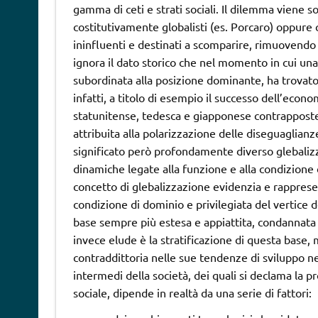
gamma di ceti e strati sociali. Il dilemma viene s
costitutivamente globalisti (es. Porcaro) oppure 
ininfluenti e destinati a scomparire, rimuovendo 
ignora il dato storico che nel momento in cui un
subordinata alla posizione dominante, ha trovato
infatti, a titolo di esempio il successo dell’eco
statunitense, tedesca e giapponese contrapposte a 
attribuita alla polarizzazione delle diseguaglianze
significato però profondamente diverso glebalizz
dinamiche legate alla funzione e alla condizione de
concetto di glebalizzazione evidenzia e rappresen
condizione di dominio e privilegiata del vertice d
base sempre più estesa e appiattita, condannata 
invece elude è la stratificazione di questa base
contraddittoria nelle sue tendenze di sviluppo n
intermedi della società, dei quali si declama la p
sociale, dipende in realtà da una serie di fattori: