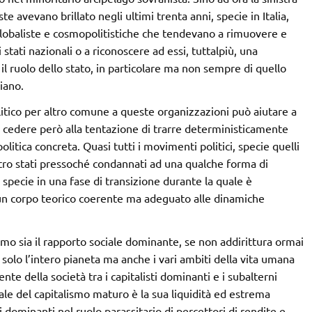
e avevano brillato negli ultimi trenta anni, specie in Italia,
globaliste e cosmopolitistiche che tendevano a rimuovere e
 stati nazionali o a riconoscere ad essi, tuttalpiù, una
l ruolo dello stato, in particolare ma non sempre di quello
iano.
itico per altro comune a queste organizzazioni può aiutare a
a cedere però alla tentazione di trarre deterministicamente
olitica concreta. Quasi tutti i movimenti politici, specie quelli
altro stati pressoché condannati ad una qualche forma di
o specie in una fase di transizione durante la quale è
 un corpo teorico coerente ma adeguato alle dinamiche
ismo sia il rapporto sociale dominante, se non addirittura ormai
solo l’intero pianeta ma anche i vari ambiti della vita umana
ente della società tra i capitalisti dominanti e i subalterni
ale del capitalismo maturo è la sua liquidità ed estrema
ti dominanti nel ruolo parassitario di percettori di rendite e