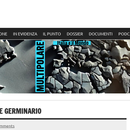
ONE
IN EVIDENZA
IL PUNTO
DOSSIER
DOCUMENTI
PODC
PE GERMINARIO
omments