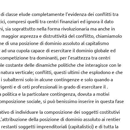
o di classe elude completamente l’evidenza dei conflitti tra
ici, compresi quelli tra centri finanziari ed ignora il dato
ni, sia soprattutto nella forma rivoluzionaria ma anche in
i maggior asprezza e distruttività del conflitto, chiamiamolo
ne di una posizione di dominio assoluto al capitalismo
r ad una cupola capace di esercitare il dominio globale ed
la competizione tra dominanti, per l’esattezza tra centri
pale costante delle dinamiche politiche che interagisce con le
i natura verticale; conflitti, questi ultimi che esplodono e che
 i subalterni solo in alcune contingenze e solo quando a
igenti e di ceti professionali in grado di esercitare il .
 politica e la particolare contingenza, dovuta a motivi
omposizione sociale, si può benissimo inserire in questa fase
ivo di individuare la composizione dei soggetti costitutivi
L’attribuzione della posizione di dominio assoluto ai rentier
estanti soggetti imprenditoriali (capitalistici) e di tutta la