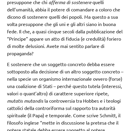
presuppone che chi
afferma di sostenere
quelli
dell’umanità, abbia il potere di comandare a coloro che
dicono di sostenere quelli dei popoli. Ma questo a sua
volta presuppone che gli uni e gli altri siano in buona
fede. Il che, a quasi cinque secoli dalla pubblicazione del
“Principe” appare un atto di fiducia (e credulità) foriero
di molte delusioni. Avete mai sentito parlare di
propaganda?
E sostenere che un soggetto concreto debba essere
sottoposto alla decisione di un altro soggetto concreto –
nella specie un organismo internazionale ovvero (forse)
una coalizione di Stati – perché questo tutela (interessi,
valori o quant’altro) di carattere superiore ripete,
mutatis mutandis
la controversia tra Hobbes e i teologi
cattolici della controriforma sul rapporto tra autorità
spirituale (il Papa) e temporale. Come scrive Schmitt, il
filosofo inglese “mette in discussione la pretesa che il
potere statale debba essere soggetto al potere