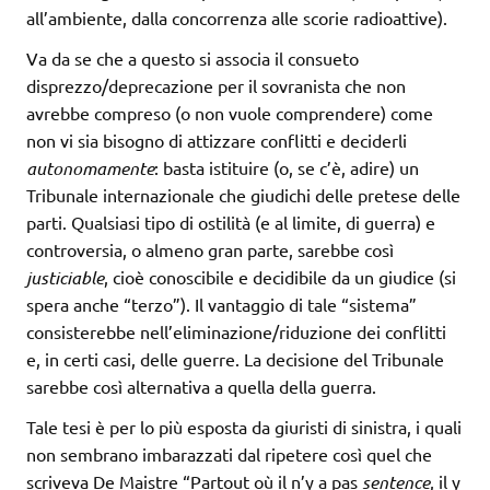
all’ambiente, dalla concorrenza alle scorie radioattive).
Va da se che a questo si associa il consueto
disprezzo/deprecazione per il sovranista che non
avrebbe compreso (o non vuole comprendere) come
non vi sia bisogno di attizzare conflitti e deciderli
autonomamente
: basta istituire (o, se c’è, adire) un
Tribunale internazionale che giudichi delle pretese delle
parti. Qualsiasi tipo di ostilità (e al limite, di guerra) e
controversia, o almeno gran parte, sarebbe così
justiciable
, cioè conoscibile e decidibile da un giudice (si
spera anche “terzo”). Il vantaggio di tale “sistema”
consisterebbe nell’eliminazione/riduzione dei conflitti
e, in certi casi, delle guerre. La decisione del Tribunale
sarebbe così alternativa a quella della guerra.
Tale tesi è per lo più esposta da giuristi di sinistra, i quali
non sembrano imbarazzati dal ripetere così quel che
scriveva De Maistre “Partout où il n’y a pas
sentence
, il y