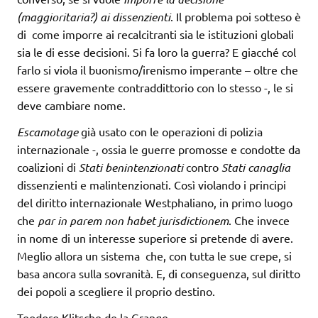
(maggioritaria?) ai dissenzienti
. Il problema poi sotteso è
di come imporre ai recalcitranti sia le istituzioni globali
sia le di esse decisioni. Si fa loro la guerra? E giacché col
farlo si viola il buonismo/irenismo imperante – oltre che
essere gravemente contraddittorio con lo stesso -, le si
deve cambiare nome.
Escamotage
già usato con le operazioni di polizia
internazionale -, ossia le guerre promosse e condotte da
coalizioni di
Stati benintenzionati
contro
Stati canaglia
dissenzienti e malintenzionati. Così violando i principi
del diritto internazionale Westphaliano, in primo luogo
che
par in parem non habet jurisdictionem
. Che invece
in nome di un interesse superiore si pretende di avere.
Meglio allora un sistema che, con tutta le sue crepe, si
basa ancora sulla sovranità. E, di conseguenza, sul diritto
dei popoli a scegliere il proprio destino.
Teodoro Klitsche de la Grange