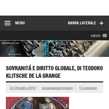
Skip
to
Italia e il mondo
content
MENU
BARRA LATERALE
MENU
SOVRANITÁ E DIRITTO GLOBALE, DI TEODORO
KLITSCHE DE LA GRANGE
23 Ottobre 2019
giuseppegerminario
1 Comment