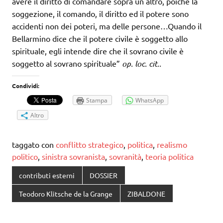
avere il diritto di comandare sopra un altro, poiché la
soggezione, il comando, il diritto ed il potere sono
accidenti non dei poteri, ma delle persone…Quando il
Bellarmino dice che il potere civile è soggetto allo
spirituale, egli intende dire che il sovrano civile è
soggetto al sovrano spirituale”
op. loc. cit..
Condividi:
Stampa
WhatsApp
Altro
taggato con
conflitto strategico
,
politica
,
realismo
politico
,
sinistra sovranista
,
sovranità
,
teoria politica
contributi esterni
DOSSIER
Teodoro Klitsche de la Grange
ZIBALDONE