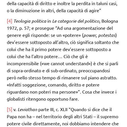
della capacità di diritto e inoltre la perdita in taluni casi,
o la diminuzione in altri, della capacità di agire”
[4]
Teologia politica
in
Le categorie del politico
, Bologna
1972, p. 57; e prosegue “Ad una argomentazione del
genere egli risponde: se un «potere» (
power, potestas
)
dev’essere sottoposto all’altro, ciò significa soltanto che
colui che ha il primo potere dev’essere sottoposto a
colui che ha l’altro potere… Ciò che gli è
incomprensibile («we cannot understand») è che si parli
di sopra-ordinato e di sub-ordinato, preoccupandosi
però nello stesso tempo di rimanere sul piano astratto.
«Infatti soggezione, comando, diritto e potere
riguardano non poteri ma persone»”. Cosa che invece i
globalisti ritengono opportuno fare.
[5]
v.
Leviathan
parte III, c. XLII “Quando si dice che il
Papa non ha – nel territorio degli altri Stati – il supremo
potere civile direttamente, noi dobbiamo intendere che