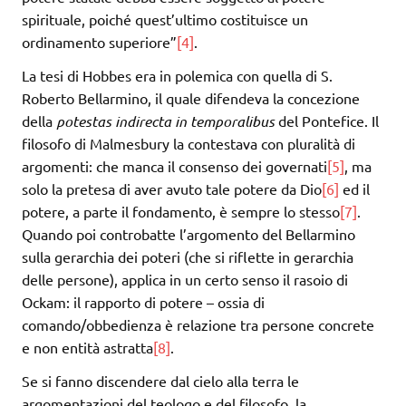
spirituale, poiché quest’ultimo costituisce un
ordinamento superiore”
[4]
.
La tesi di Hobbes era in polemica con quella di S.
Roberto Bellarmino, il quale difendeva la concezione
della
potestas indirecta in temporalibus
del Pontefice. Il
filosofo di Malmesbury la contestava con pluralità di
argomenti: che manca il consenso dei governati
[5]
, ma
solo la pretesa di aver avuto tale potere da Dio
[6]
ed il
potere, a parte il fondamento, è sempre lo stesso
[7]
.
Quando poi controbatte l’argomento del Bellarmino
sulla gerarchia dei poteri (che si riflette in gerarchia
delle persone), applica in un certo senso il rasoio di
Ockam: il rapporto di potere – ossia di
comando/obbedienza è relazione tra persone concrete
e non entità astratta
[8]
.
Se si fanno discendere dal cielo alla terra le
argomentazioni del teologo e del filosofo, la