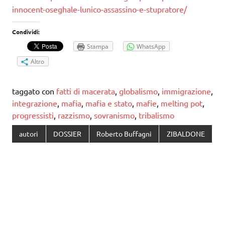
innocent-oseghale-lunico-assassino-e-stupratore/
Condividi:
Stampa
WhatsApp
Altro
taggato con
fatti di macerata
,
globalismo
,
immigrazione
,
integrazione
,
mafia
,
mafia e stato
,
mafie
,
melting pot
,
progressisti
,
razzismo
,
sovranismo
,
tribalismo
autori
DOSSIER
Roberto Buffagni
ZIBALDONE