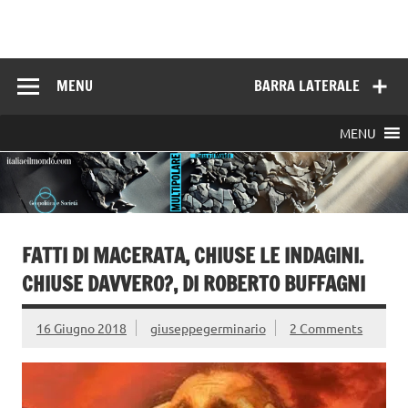
Skip
to
Italia e il mondo
content
MENU
BARRA LATERALE
MENU
FATTI DI MACERATA, CHIUSE LE INDAGINI.
CHIUSE DAVVERO?, DI ROBERTO BUFFAGNI
16 Giugno 2018
giuseppegerminario
2 Comments