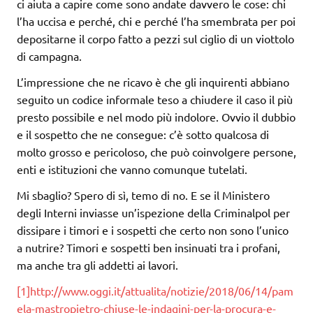
ci aiuta a capire come sono andate davvero le cose: chi
l’ha uccisa e perché, chi e perché l’ha smembrata per poi
depositarne il corpo fatto a pezzi sul ciglio di un viottolo
di campagna.
L’impressione che ne ricavo è che gli inquirenti abbiano
seguito un codice informale teso a chiudere il caso il più
presto possibile e nel modo più indolore. Ovvio il dubbio
e il sospetto che ne consegue: c’è sotto qualcosa di
molto grosso e pericoloso, che può coinvolgere persone,
enti e istituzioni che vanno comunque tutelati.
Mi sbaglio? Spero di sì, temo di no. E se il Ministero
degli Interni inviasse un’ispezione della Criminalpol per
dissipare i timori e i sospetti che certo non sono l’unico
a nutrire? Timori e sospetti ben insinuati tra i profani,
ma anche tra gli addetti ai lavori.
[1]
http://www.oggi.it/attualita/notizie/2018/06/14/pam
ela-mastropietro-chiuse-le-indagini-per-la-procura-e-