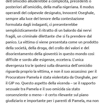
dell’omicidio alluderebbe a complicità, precedenti o
posteriori all’omicidio, della mafia nigeriana. Il modus
operandi del colpevole designato, Innocent Oseghale,
sempre alla luce del tenore della contestazione
formulata dagli indaganti, ci presenterebbe
semplicisticamente il ritratto di un balordo dai nervi
fragili, un criminale dilettante che si fa prendere dal
panico. La vittima ci viene presentata come un prodotto
della società, della droga, del crollo dei valori e del
disorientamento della gioventù in questo mondo così
difficile e sordo alle esigenze, eccetera. L’unica
divergenza tra le ipotesi sulla dinamica dell’omicidio
riguarda proprio la vittima, e non il suo assassino: per il
Procuratore Pamela è stata violentata da Oseghale, per
il GIP no. Questo aspetto della vicenda – se il rapporto
sessuale tra Pamela e il suo omicida sia stato
consenziente o meno – è certo rilevante sul piano
giudiziario e importante per i parenti di Pamela, ma non