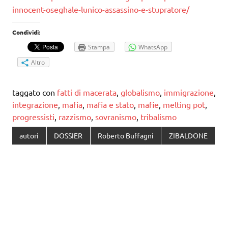
innocent-oseghale-lunico-assassino-e-stupratore/
Condividi:
Stampa
WhatsApp
Altro
taggato con
fatti di macerata
,
globalismo
,
immigrazione
,
integrazione
,
mafia
,
mafia e stato
,
mafie
,
melting pot
,
progressisti
,
razzismo
,
sovranismo
,
tribalismo
autori
DOSSIER
Roberto Buffagni
ZIBALDONE