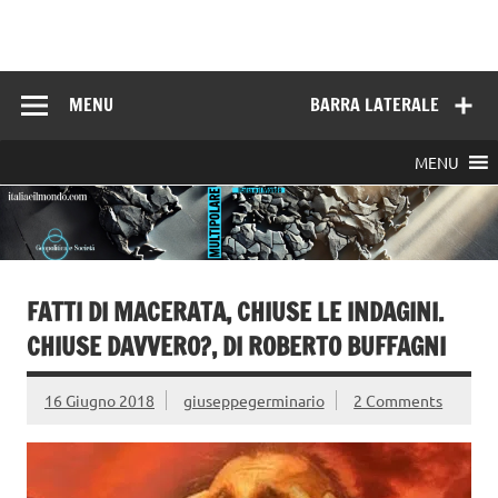
Skip
to
Italia e il mondo
content
MENU
BARRA LATERALE
MENU
FATTI DI MACERATA, CHIUSE LE INDAGINI.
CHIUSE DAVVERO?, DI ROBERTO BUFFAGNI
16 Giugno 2018
giuseppegerminario
2 Comments