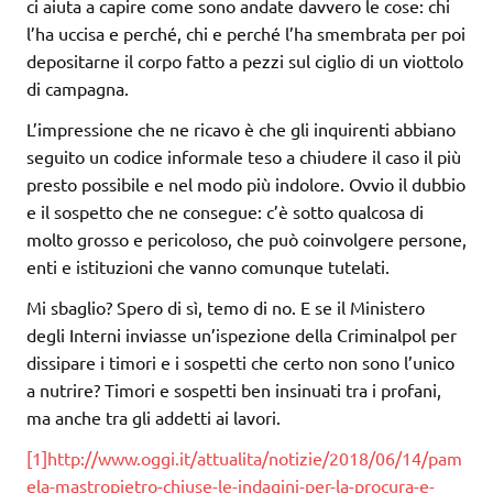
ci aiuta a capire come sono andate davvero le cose: chi
l’ha uccisa e perché, chi e perché l’ha smembrata per poi
depositarne il corpo fatto a pezzi sul ciglio di un viottolo
di campagna.
L’impressione che ne ricavo è che gli inquirenti abbiano
seguito un codice informale teso a chiudere il caso il più
presto possibile e nel modo più indolore. Ovvio il dubbio
e il sospetto che ne consegue: c’è sotto qualcosa di
molto grosso e pericoloso, che può coinvolgere persone,
enti e istituzioni che vanno comunque tutelati.
Mi sbaglio? Spero di sì, temo di no. E se il Ministero
degli Interni inviasse un’ispezione della Criminalpol per
dissipare i timori e i sospetti che certo non sono l’unico
a nutrire? Timori e sospetti ben insinuati tra i profani,
ma anche tra gli addetti ai lavori.
[1]
http://www.oggi.it/attualita/notizie/2018/06/14/pam
ela-mastropietro-chiuse-le-indagini-per-la-procura-e-