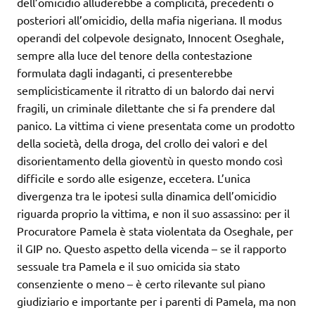
dell’omicidio alluderebbe a complicità, precedenti o
posteriori all’omicidio, della mafia nigeriana. Il modus
operandi del colpevole designato, Innocent Oseghale,
sempre alla luce del tenore della contestazione
formulata dagli indaganti, ci presenterebbe
semplicisticamente il ritratto di un balordo dai nervi
fragili, un criminale dilettante che si fa prendere dal
panico. La vittima ci viene presentata come un prodotto
della società, della droga, del crollo dei valori e del
disorientamento della gioventù in questo mondo così
difficile e sordo alle esigenze, eccetera. L’unica
divergenza tra le ipotesi sulla dinamica dell’omicidio
riguarda proprio la vittima, e non il suo assassino: per il
Procuratore Pamela è stata violentata da Oseghale, per
il GIP no. Questo aspetto della vicenda – se il rapporto
sessuale tra Pamela e il suo omicida sia stato
consenziente o meno – è certo rilevante sul piano
giudiziario e importante per i parenti di Pamela, ma non