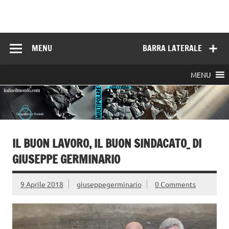
Skip
to
Italia e il mondo
content
MENU
BARRA LATERALE
MENU
IL BUON LAVORO, IL BUON SINDACATO_ DI
GIUSEPPE GERMINARIO
9 Aprile 2018
giuseppegerminario
0 Comments