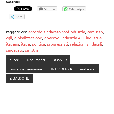
Condividi:
Stampa
WhatsApp
Altro
taggato con
accordo sindacato confindustria
,
camusso
,
cgil
,
globalizzazione
,
governo
,
industria 4.0
,
industria
italiana
,
italia
,
politica
,
progressisti
,
relazioni sindacali
,
sindacato
,
sinistra
autori
Documenti
DOSSIER
Giuseppe Germinario
IN EVIDENZA
sindacato
ZIBALDONE