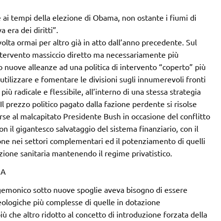
 ai tempi della elezione di Obama, non ostante i fiumi di
 era dei diritti”.
olta ormai per altro già in atto dall’anno precedente. Sul
 intervento massiccio diretto ma necessariamente più
to nuove alleanze ad una politica di intervento “coperto” più
utilizzare e fomentare le divisioni sugli innumerevoli fronti
 più radicale e flessibile, all’interno di una stessa strategia
l prezzo politico pagato dalla fazione perdente si risolse
rse al malcapitato Presidente Bush in occasione del conflitto
on il gigantesco salvataggio del sistema finanziario, con il
ne nei settori complementari ed il potenziamento di quelli
razione sanitaria mantenendo il regime privatistico.
MA
gemonico sotto nuove spoglie aveva bisogno di essere
ologiche più complesse di quelle in dotazione
che altro ridotto al concetto di introduzione forzata della