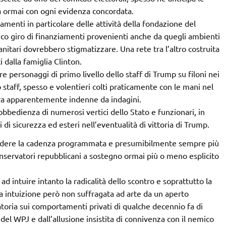
a ormai con ogni evidenza concordata.
menti in particolare delle attività della fondazione del
ico giro di finanziamenti provenienti anche da quegli ambienti
itari dovrebbero stigmatizzare. Una rete tra l’altro costruita
i dalla famiglia Clinton.
 personaggi di primo livello dello staff di Trump su filoni nei
uo staff, spesso e volentieri colti praticamente con le mani nel
cora apparentemente indenne da indagini.
isobbedienza di numerosi vertici dello Stato e funzionari, in
di sicurezza ed esteri nell’eventualità di vittoria di Trump.
endere la cadenza programmata e presumibilmente sempre più
nservatori repubblicani a sostegno ormai più o meno esplicito
 intuire intanto la radicalità dello scontro e soprattutto la
una intuizione però non suffragata ad arte da un aperto
atoria sui comportamenti privati di qualche decennio fa di
el WPJ e dall’allusione insistita di connivenza con il nemico