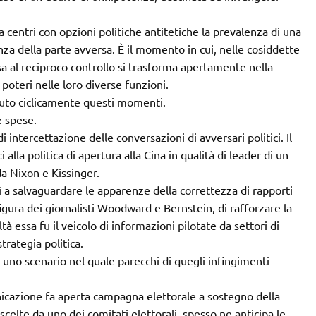
a centri con opzioni politiche antitetiche la prevalenza di una
nza della parte avversa. È il momento in cui, nelle cosiddette
sa al reciproco controllo si trasforma apertamente nella
 poteri nelle loro diverse funzioni.
sciuto ciclicamente questi momenti.
e spese.
di intercettazione delle conversazioni di avversari politici. Il
i alla politica di apertura alla Cina in qualità di leader di un
da Nixon e Kissinger.
a salvaguardare le apparenze della correttezza di rapporti
 figura dei giornalisti Woodward e Bernstein, di rafforzare la
 essa fu il veicolo di informazioni pilotate da settori di
trategia politica.
 uno scenario nel quale parecchi di quegli infingimenti
unicazione fa aperta campagna elettorale a sostegno della
celte da uno dei comitati elettorali, spesso ne anticipa le