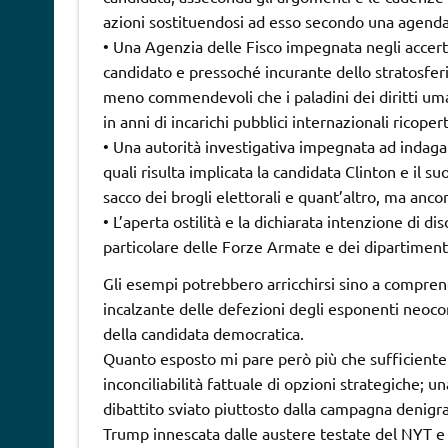
azioni sostituendosi ad esso secondo una agend
• Una Agenzia delle Fisco impegnata negli accerta
candidato e pressoché incurante dello stratosfer
meno commendevoli che i paladini dei diritti uman
in anni di incarichi pubblici internazionali ricopert
• Una autorità investigativa impegnata ad indagare
quali risulta implicata la candidata Clinton e il s
sacco dei brogli elettorali e quant’altro, ma an
• L’aperta ostilità e la dichiarata intenzione di d
particolare delle Forze Armate e dei dipartimenti 
Gli esempi potrebbero arricchirsi sino a compr
incalzante delle defezioni degli esponenti neoco
della candidata democratica.
Quanto esposto mi pare però più che sufficiente ad
inconciliabilità fattuale di opzioni strategiche; 
dibattito sviato piuttosto dalla campagna denigr
Trump innescata dalle austere testate del NYT e d