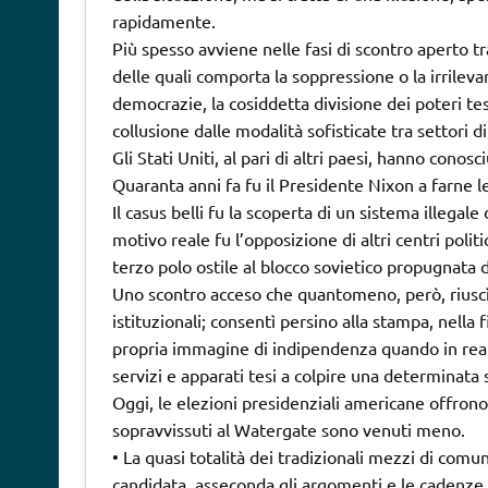
rapidamente.
Più spesso avviene nelle fasi di scontro aperto tr
delle quali comporta la soppressione o la irrileva
democrazie, la cosiddetta divisione dei poteri te
collusione dalle modalità sofisticate tra settori di
Gli Stati Uniti, al pari di altri paesi, hanno cono
Quaranta anni fa fu il Presidente Nixon a farne l
Il casus belli fu la scoperta di un sistema illegale 
motivo reale fu l’opposizione di altri centri politic
terzo polo ostile al blocco sovietico propugnata 
Uno scontro acceso che quantomeno, però, riuscì 
istituzionali; consentì persino alla stampa, nella
propria immagine di indipendenza quando in realtà
servizi e apparati tesi a colpire una determinata s
Oggi, le elezioni presidenziali americane offrono
sopravvissuti al Watergate sono venuti meno.
• La quasi totalità dei tradizionali mezzi di com
candidata, asseconda gli argomenti e le cadenze s