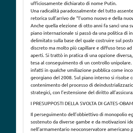
ufficiosamente dichiarato di nome Putin.
Una radicalità paradossalmente del tutto assente
retorica sull’arrivo de “l’uomo nuovo e della nuova
Anche quella elezione di otto anni fa sancì una sv
piano internazionale si passò da una politica di
delimitato sulla base del quale costruire sul pos
discreto ma molto più capillare e diffuso teso ad 
aperti. Si trattò in pratica di una opzione diversa,
tesa al conseguimento di un controllo unipolare. I
infatti in qualche umiliazione pubblica come inco
georgiano del 2008. Sul piano interno si risolse c
contenimento del processo di deindustrializzazio
strategici, con l’estensione del diritto all’assicu
I PRESUPPOSTI DELLA SVOLTA DI GATES-OBA
Il perseguimento dell’obbiettivo di monopolio e
sostenuto da diverse gambe e da motivazioni ide
nell’armamentario neoconservatore americano più 