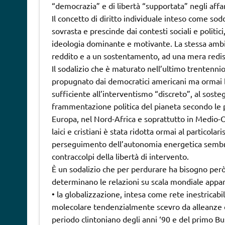
“democrazia” e di libertà “supportata” negli affar
Il concetto di diritto individuale inteso come sodd
sovrasta e prescinde dai contesti sociali e politi
ideologia dominante e motivante. La stessa ambiz
reddito e a un sostentamento, ad una mera redist
Il sodalizio che è maturato nell’ultimo trentennio
propugnato dai democratici americani ma ormai b
sufficiente all’interventismo “discreto”, al sosteg
frammentazione politica del pianeta secondo le p
Europa, nel Nord-Africa e soprattutto in Medio-
laici e cristiani è stata ridotta ormai al particola
perseguimento dell’autonomia energetica sembrav
contraccolpi della libertà di intervento.
È un sodalizio che per perdurare ha bisogno però d
determinano le relazioni su scala mondiale appar
• la globalizzazione, intesa come rete inestricab
molecolare tendenzialmente scevro da alleanze e 
periodo clintoniano degli anni ‘90 e del primo Bu