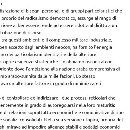
i.
isfazione di bisogni personali e di gruppi particolaristici che
ci, proprio del radicalismo democratico, assurge al rango di
ione al benessere tende ad essere ridotta al diritto a un
ribuzione di risorse.
 tra questi ambienti e il complesso militare-industriale,
en accetto dagli ambienti neocon, ha fornito l’energia
no dei particolarismi identitari e della ulteriore
roprie esigenze strategiche. Lo abbiamo riscontrato in
Oriente dove l’ambizione alla nazione araba comprensiva di
rismo arabo-sunnita dalle mille fazioni. Lo stesso
a un ulteriore fattore in grado di minimizzare i
i controllare ed indirizzare i due processi reticolari che
entemente in grado di autoregolarsi nella loro maturità:
ile di relazioni soprattutto economiche e comunicative di tipo
sodalizi consolidati. Nella sua versione utopica, propria del
sh, mirava ad impedire alleanze stabili e sodalizi economici