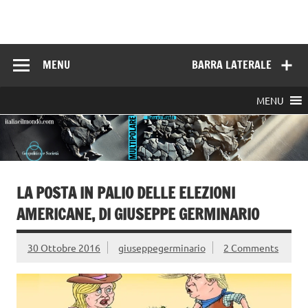
Skip
to
Italia e il mondo
content
MENU
BARRA LATERALE
MENU
LA POSTA IN PALIO DELLE ELEZIONI
AMERICANE, DI GIUSEPPE GERMINARIO
30 Ottobre 2016
giuseppegerminario
2 Comments