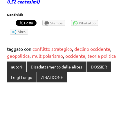
0,52 centesimi)
Condividi:
Stampa
WhatsApp
Altro
taggato con
conflitto strategico
,
declino occidente
,
geopolitica
,
multipolarismo
,
occidente
,
teoria politica
autori
Disadattamento delle élites
DOSSIER
Luigi Longo
ZIBALDONE