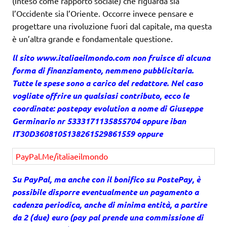
(inteso come rapporto sociale) che riguarda sia
l’Occidente sia l’Oriente. Occorre invece pensare e
progettare una rivoluzione fuori dal capitale, ma questa
è un’altra grande e fondamentale questione.
ll sito
www.italiaeilmondo.com
non fruisce di alcuna
forma di finanziamento, nemmeno pubblicitaria.
Tutte le spese sono a carico del redattore. Nel caso
vogliate offrire un qualsiasi contributo, ecco le
coordinate: postepay evolution a nome di Giuseppe
Germinario nr 5333171135855704 oppure iban
IT30D3608105138261529861559 oppure
PayPal.Me/italiaeilmondo
Su PayPal, ma anche con il bonifico su PostePay, è
possibile disporre eventualmente un pagamento a
cadenza periodica, anche di minima entità, a partire
da 2 (due) euro (pay pal prende una commissione di