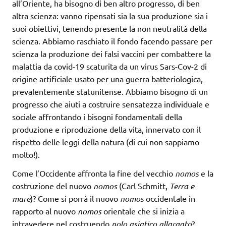
all’Oriente, ha bisogno di ben altro progresso, di ben
altra scienza: vanno ripensati sia la sua produzione sia i
suoi obiettivi, tenendo presente la non neutralità della
scienza. Abbiamo raschiato il fondo facendo passare per
scienza la produzione dei falsi vaccini per combattere la
malattia da covid-19 scaturita da un virus Sars-Cov-2 di
origine artificiale usato per una guerra batteriologica,
prevalentemente statunitense. Abbiamo bisogno di un
progresso che aiuti a costruire sensatezza individuale e
sociale affrontando i bisogni fondamentali della
produzione e riproduzione della vita, innervato con il
rispetto delle leggi della natura (di cui non sappiamo
molto!).
Come l’Occidente affronta la fine del vecchio
nomos
e la
costruzione del nuovo
nomos
(Carl Schmitt,
Terra e
mare
)? Come si porrà il nuovo
nomos
occidentale in
rapporto al nuovo
nomos
orientale che si inizia a
intravedere nel costruendo
polo asiatico allargato
?