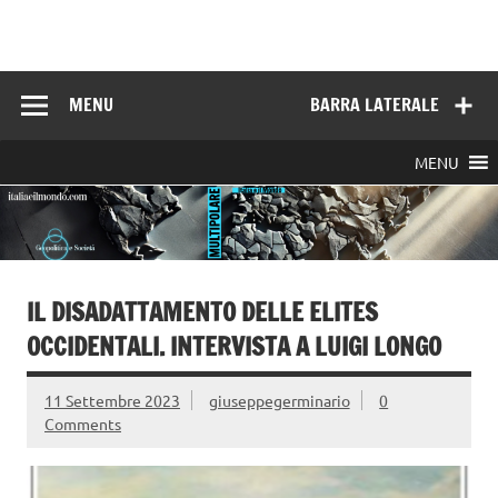
Skip
to
Italia e il mondo
content
MENU
BARRA LATERALE
MENU
IL DISADATTAMENTO DELLE ELITES
OCCIDENTALI. INTERVISTA A LUIGI LONGO
11 Settembre 2023
giuseppegerminario
0
Comments