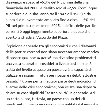
disavanzo è sceso al –6,3% del PIL prima della crisi
finanziaria del 2008, è risalito solo al –2,5% (comunque
superiore a qualsiasi anno tra il 1947 e il 1985) e da
allora si è nuovamente ampliato fino a circa il –5% del
PIL nel primo trimestre del 2025. Il deficit delle partite
correnti è oggi leggermente superiore a quello che ha
aperto la strada all’Accordo del Plaza.
L’opinione generale tra gli economisti è che i disavanzi
delle partite correnti non siano necessariamente motivo
di preoccupazione
di per sé
, ma diventino problematici
una volta superato il cosiddetto livello sostenibile. Si
tratta del livello al quale un paese avrà la capacità di
utilizzare i risparmi futuri per ripagare i debiti attuali e
19
passati.
Come per la maggior parte degli indicatori di
allarme delle crisi economiche, non esiste una risposta
chiara su cosa significhi “sostenibilità” in generale. Ad
un certo punto, tuttavia, un paese con un deficit
persistente innesca una correzione guidata dal mercato,