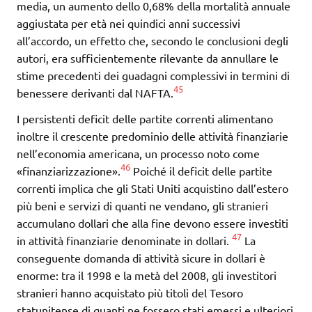
media, un aumento dello 0,68% della mortalità annuale
aggiustata per età nei quindici anni successivi
all’accordo, un effetto che, secondo le conclusioni degli
autori, era sufficientemente rilevante da annullare le
stime precedenti dei guadagni complessivi in termini di
45
benessere derivanti dal NAFTA.
I persistenti deficit delle partite correnti alimentano
inoltre il crescente predominio delle attività finanziarie
nell’economia americana, un processo noto come
46
«finanziarizzazione».
Poiché il deficit delle partite
correnti implica che gli Stati Uniti acquistino dall’estero
più beni e servizi di quanti ne vendano, gli stranieri
accumulano dollari che alla fine devono essere investiti
47
in attività finanziarie denominate in dollari.
La
conseguente domanda di attività sicure in dollari è
enorme: tra il 1998 e la metà del 2008, gli investitori
stranieri hanno acquistato più titoli del Tesoro
statunitense di quanti ne fossero stati emessi e ulteriori