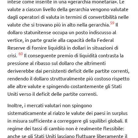
intese come inserite in una «gerarchia monetaria». Le
valute a ciascun livello della gerarchia vengono valutate
dagli operatori di valuta in termini di convertibilità nelle
59
valute che si trovano più in alto nella gerarchia.
Il
dollaro statunitense occupa un posto indiscusso al
vertice, in parte grazie alla capacità della Federal
Reserve di fornire liquidità in dollari in situazioni di
60
crisi.
Il conseguente premio di liquidità contrasta la
pressione al ribasso sul dollaro che altrimenti
deriverebbe dai persistenti deficit delle partite correnti,
rendendo il dollaro strutturalmente più costoso rispetto
alle altre valute e spingendo costantemente gli Stati
Uniti verso il deficit delle partite correnti.
Inoltre, i mercati valutari non spingono
sistematicamente al rialzo le valute dei paesi in surplus
in misura sufficiente a correggere gli squilibri globali. Il
regime dei tassi di cambio non è realmente flessibile:
anche se gli Stati Uniti lasciano fluttuare liberamente il