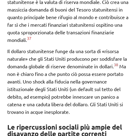
statunitense è la valuta di riserva mondiale. Ciò crea una
massiccia domanda di buoni del Tesoro statunitensi in
quanto principale bene rifugio al mondo e contribuisce a
far sì che i mercati finanziari statunitensi ospitino una
quota sproporzionata delle transazioni finanziarie
37
mondiali.
Il dollaro statunitense funge da una sorta di «risorsa
naturale» che gli Stati Uniti producono per soddisfare la
38
domanda globale di riserve denominate in dollari.
Ma
non è chiaro fino a che punto ciò possa essere portato
avanti. Uno shock alla fiducia nella governance
istituzionale degli Stati Uniti (un default sul tetto del
debito, ad esempio) potrebbe innescare un panico a
catena e una caduta libera del dollaro. Gli Stati Uniti si
trovano in acque inesplorate.
Le ripercussioni sociali più ampie del
disavanzo delle partite correnti