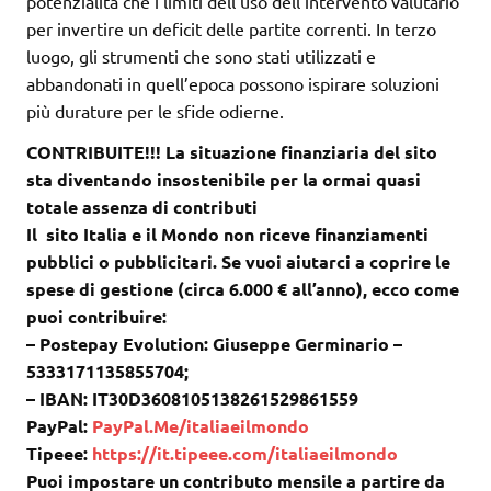
potenzialità che i limiti dell’uso dell’intervento valutario
per invertire un deficit delle partite correnti. In terzo
luogo, gli strumenti che sono stati utilizzati e
abbandonati in quell’epoca possono ispirare soluzioni
più durature per le sfide odierne.
CONTRIBUITE!!! La situazione finanziaria del sito
sta diventando insostenibile per la ormai quasi
totale assenza di contributi
Il sito Italia e il Mondo non riceve finanziamenti
pubblici o pubblicitari. Se vuoi aiutarci a coprire le
spese di gestione (circa 6.000 € all’anno), ecco come
puoi contribuire:
– Postepay Evolution: Giuseppe Germinario –
5333171135855704;
– IBAN: IT30D3608105138261529861559
PayPal:
PayPal.Me/italiaeilmondo
Tipeee:
https://it.tipeee.com/italiaeilmondo
Puoi impostare un contributo mensile a partire da