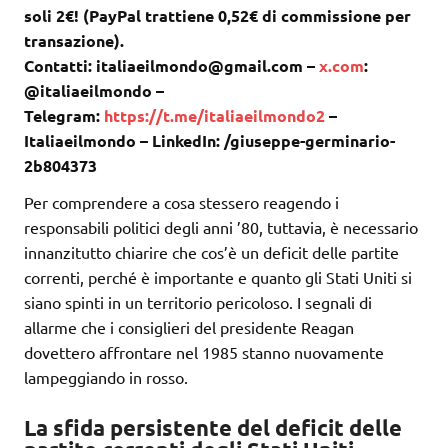
soli 2€! (PayPal trattiene 0,52€ di commissione per
transazione).
Contatti: italiaeilmondo@gmail.com –
x.com
:
@italiaeilmondo –
Telegram:
https://t.me/italiaeilmondo2
–
Italiaeilmondo – LinkedIn: /giuseppe-germinario-
2b804373
Per comprendere a cosa stessero reagendo i
responsabili politici degli anni ’80, tuttavia, è necessario
innanzitutto chiarire che cos’è un deficit delle partite
correnti, perché è importante e quanto gli Stati Uniti si
siano spinti in un territorio pericoloso. I segnali di
allarme che i consiglieri del presidente Reagan
dovettero affrontare nel 1985 stanno nuovamente
lampeggiando in rosso.
La sfida persistente del deficit delle