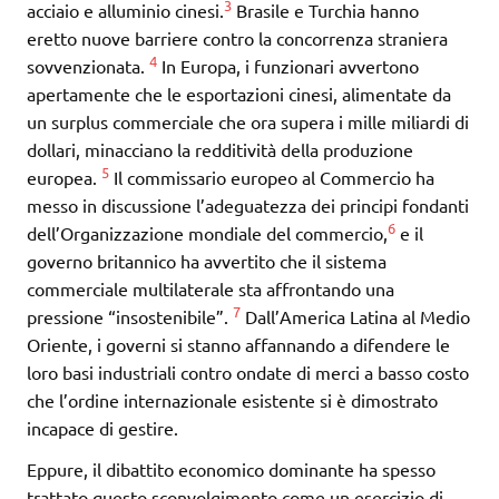
3
acciaio e alluminio cinesi.
Brasile e Turchia hanno
eretto nuove barriere contro la concorrenza straniera
4
sovvenzionata.
In Europa, i funzionari avvertono
apertamente che le esportazioni cinesi, alimentate da
un surplus commerciale che ora supera i mille miliardi di
dollari, minacciano la redditività della produzione
5
europea.
Il commissario europeo al Commercio ha
messo in discussione l’adeguatezza dei principi fondanti
6
dell’Organizzazione mondiale del commercio,
e il
governo britannico ha avvertito che il sistema
commerciale multilaterale sta affrontando una
7
pressione “insostenibile”.
Dall’America Latina al Medio
Oriente, i governi si stanno affannando a difendere le
loro basi industriali contro ondate di merci a basso costo
che l’ordine internazionale esistente si è dimostrato
incapace di gestire.
Eppure, il dibattito economico dominante ha spesso
trattato questo sconvolgimento come un esercizio di