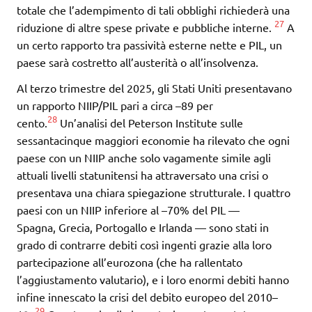
totale che l’adempimento di tali obblighi richiederà una
27
riduzione di altre spese private e pubbliche interne.
A
un certo rapporto tra passività esterne nette e PIL, un
paese sarà costretto all’austerità o all’insolvenza.
Al terzo trimestre del 2025, gli Stati Uniti presentavano
un rapporto NIIP/PIL pari a circa –89 per
28
cento.
Un’analisi del Peterson Institute sulle
sessantacinque maggiori economie ha rilevato che ogni
paese con un NIIP anche solo vagamente simile agli
attuali livelli statunitensi ha attraversato una crisi o
presentava una chiara spiegazione strutturale. I quattro
paesi con un NIIP inferiore al –70% del PIL —
Spagna, Grecia, Portogallo e Irlanda — sono stati in
grado di contrarre debiti così ingenti grazie alla loro
partecipazione all’eurozona (che ha rallentato
l’aggiustamento valutario), e i loro enormi debiti hanno
infine innescato la crisi del debito europeo del 2010–
29