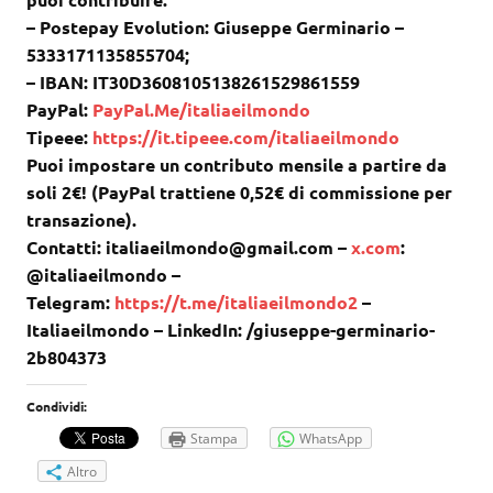
– Postepay Evolution: Giuseppe Germinario –
5333171135855704;
– IBAN: IT30D3608105138261529861559
PayPal:
PayPal.Me/italiaeilmondo
Tipeee:
https://it.tipeee.com/italiaeilmondo
Puoi impostare un contributo mensile a partire da
soli 2€! (PayPal trattiene 0,52€ di commissione per
transazione).
Contatti: italiaeilmondo@gmail.com –
x.com
:
@italiaeilmondo –
Telegram:
https://t.me/italiaeilmondo2
–
Italiaeilmondo – LinkedIn: /giuseppe-germinario-
2b804373
Condividi:
Stampa
WhatsApp
Altro