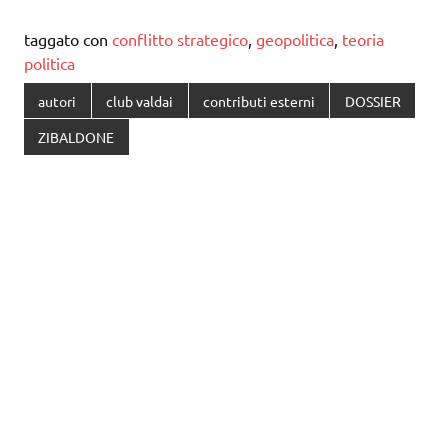
taggato con
conflitto strategico
,
geopolitica
,
teoria
politica
autori
club valdai
contributi esterni
DOSSIER
ZIBALDONE