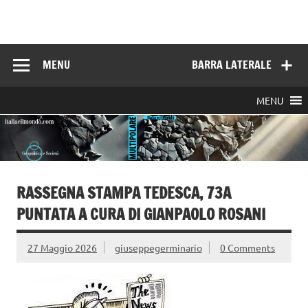
Skip
to
Italia e il mondo
content
MENU
BARRA LATERALE
MENU
RASSEGNA STAMPA TEDESCA, 73A
PUNTATA A CURA DI GIANPAOLO ROSANI
27 Maggio 2026
giuseppegerminario
0 Comments