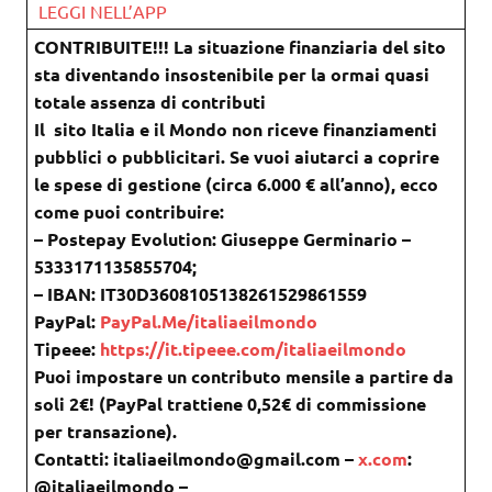
LEGGI NELL’APP
CONTRIBUITE!!! La situazione finanziaria del sito
sta diventando insostenibile per la ormai quasi
totale assenza di contributi
Il sito Italia e il Mondo non riceve finanziamenti
pubblici o pubblicitari. Se vuoi aiutarci a coprire
le spese di gestione (circa 6.000 € all’anno), ecco
come puoi contribuire:
– Postepay Evolution: Giuseppe Germinario –
5333171135855704;
– IBAN: IT30D3608105138261529861559
PayPal:
PayPal.Me/italiaeilmondo
Tipeee:
https://it.tipeee.com/italiaeilmondo
Puoi impostare un contributo mensile a partire da
soli 2€! (PayPal trattiene 0,52€ di commissione
per transazione).
Contatti: italiaeilmondo@gmail.com –
x.com
:
@italiaeilmondo –