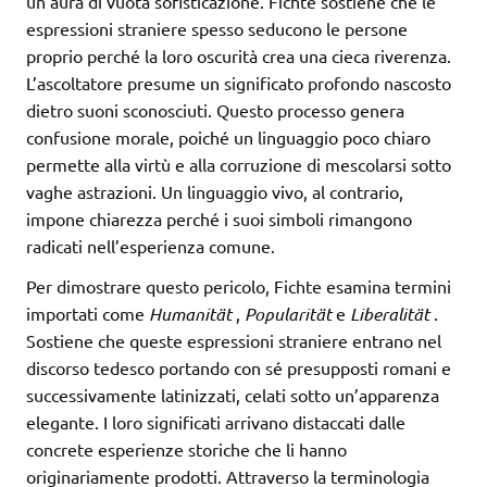
un’aura di vuota sofisticazione. Fichte sostiene che le
espressioni straniere spesso seducono le persone
proprio perché la loro oscurità crea una cieca riverenza.
L’ascoltatore presume un significato profondo nascosto
dietro suoni sconosciuti. Questo processo genera
confusione morale, poiché un linguaggio poco chiaro
permette alla virtù e alla corruzione di mescolarsi sotto
vaghe astrazioni. Un linguaggio vivo, al contrario,
impone chiarezza perché i suoi simboli rimangono
radicati nell’esperienza comune.
Per dimostrare questo pericolo, Fichte esamina termini
importati come
Humanität
,
Popularität
e
Liberalität
.
Sostiene che queste espressioni straniere entrano nel
discorso tedesco portando con sé presupposti romani e
successivamente latinizzati, celati sotto un’apparenza
elegante. I loro significati arrivano distaccati dalle
concrete esperienze storiche che li hanno
originariamente prodotti. Attraverso la terminologia