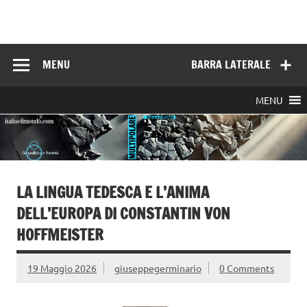
Skip
to
Italia e il mondo
content
MENU
BARRA LATERALE
MENU
LA LINGUA TEDESCA E L’ANIMA
DELL’EUROPA DI CONSTANTIN VON
HOFFMEISTER
19 Maggio 2026
giuseppegerminario
0 Comments