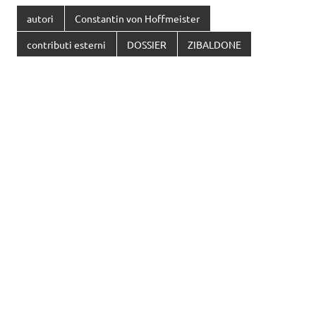
autori
Constantin von Hoffmeister
contributi esterni
DOSSIER
ZIBALDONE