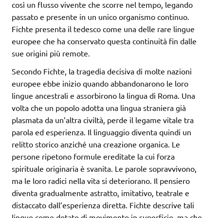
così un flusso vivente che scorre nel tempo, legando
passato e presente in un unico organismo continuo.
Fichte presenta il tedesco come una delle rare lingue
europee che ha conservato questa continuità fin dalle
sue origini più remote.
Secondo Fichte, la tragedia decisiva di molte nazioni
europee ebbe inizio quando abbandonarono le loro
lingue ancestrali e assorbirono la lingua di Roma. Una
volta che un popolo adotta una lingua straniera già
plasmata da un’altra civiltà, perde il legame vitale tra
parola ed esperienza. Il linguaggio diventa quindi un
relitto storico anziché una creazione organica. Le
persone ripetono formule ereditate la cui forza
spirituale originaria è svanita. Le parole sopravvivono,
ma le loro radici nella vita si deteriorano. Il pensiero
diventa gradualmente astratto, imitativo, teatrale e
distaccato dall’esperienza diretta. Fichte descrive tali
lingue come dotate di movimento in superficie, ma che