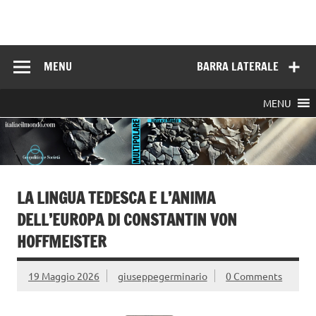
Skip
to
Italia e il mondo
content
MENU
BARRA LATERALE
MENU
LA LINGUA TEDESCA E L’ANIMA
DELL’EUROPA DI CONSTANTIN VON
HOFFMEISTER
19 Maggio 2026
giuseppegerminario
0 Comments