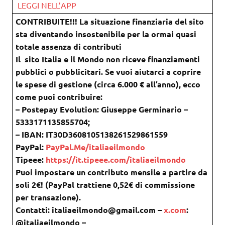
LEGGI NELL’APP
CONTRIBUITE!!! La situazione finanziaria del sito
sta diventando insostenibile per la ormai quasi
totale assenza di contributi
Il sito Italia e il Mondo non riceve finanziamenti
pubblici o pubblicitari. Se vuoi aiutarci a coprire
le spese di gestione (circa 6.000 € all’anno), ecco
come puoi contribuire:
– Postepay Evolution: Giuseppe Germinario –
5333171135855704;
– IBAN: IT30D3608105138261529861559
PayPal:
PayPal.Me/italiaeilmondo
Tipeee:
https://it.tipeee.com/italiaeilmondo
Puoi impostare un contributo mensile a partire da
soli 2€! (PayPal trattiene 0,52€ di commissione
per transazione).
Contatti: italiaeilmondo@gmail.com –
x.com
:
@italiaeilmondo –