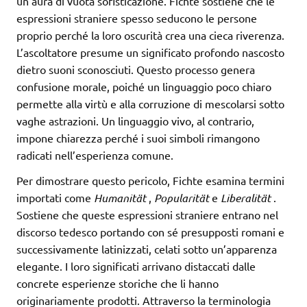
un’aura di vuota sofisticazione. Fichte sostiene che le
espressioni straniere spesso seducono le persone
proprio perché la loro oscurità crea una cieca riverenza.
L’ascoltatore presume un significato profondo nascosto
dietro suoni sconosciuti. Questo processo genera
confusione morale, poiché un linguaggio poco chiaro
permette alla virtù e alla corruzione di mescolarsi sotto
vaghe astrazioni. Un linguaggio vivo, al contrario,
impone chiarezza perché i suoi simboli rimangono
radicati nell’esperienza comune.
Per dimostrare questo pericolo, Fichte esamina termini
importati come
Humanität
,
Popularität
e
Liberalität
.
Sostiene che queste espressioni straniere entrano nel
discorso tedesco portando con sé presupposti romani e
successivamente latinizzati, celati sotto un’apparenza
elegante. I loro significati arrivano distaccati dalle
concrete esperienze storiche che li hanno
originariamente prodotti. Attraverso la terminologia