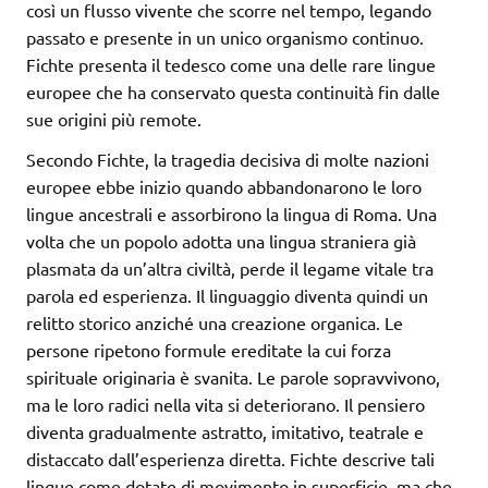
così un flusso vivente che scorre nel tempo, legando
passato e presente in un unico organismo continuo.
Fichte presenta il tedesco come una delle rare lingue
europee che ha conservato questa continuità fin dalle
sue origini più remote.
Secondo Fichte, la tragedia decisiva di molte nazioni
europee ebbe inizio quando abbandonarono le loro
lingue ancestrali e assorbirono la lingua di Roma. Una
volta che un popolo adotta una lingua straniera già
plasmata da un’altra civiltà, perde il legame vitale tra
parola ed esperienza. Il linguaggio diventa quindi un
relitto storico anziché una creazione organica. Le
persone ripetono formule ereditate la cui forza
spirituale originaria è svanita. Le parole sopravvivono,
ma le loro radici nella vita si deteriorano. Il pensiero
diventa gradualmente astratto, imitativo, teatrale e
distaccato dall’esperienza diretta. Fichte descrive tali
lingue come dotate di movimento in superficie, ma che