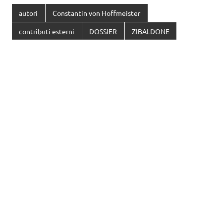
autori
Constantin von Hoffmeister
contributi esterni
DOSSIER
ZIBALDONE