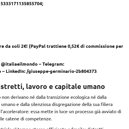
– 5333171135855704;
e da soli 2€! (PayPal trattiene 0,52€ di commissione per
 @italiaeilmondo – Telegram:
o – LinkedIn: /giuseppe-germinario-2b804373
stretti, lavoro e capitale umano
 non derivano né dalla transizione ecologica né dalla
umano e dalla silenziosa disgregazione della sua filiera
 l’acceleratore: essa mette in luce un processo già avviato di
lle catene di competenze.
striale al tempo stesso efficiente e fragile: distretti