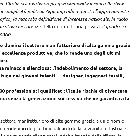
. L’Italia sta perdendo progressivamente il controllo delle
erta complicità politica. Aggiungendo a questo l’aggravamento
fico, la mancata definizione di interesse nazionale, in ruolo
le ataviche car
enze della imprenditoria privata,
il quadro si
nario
iano domina il settore manifatturiero di alta gamma grazie
 eccellenza produttiva, che lo rende uno degli ultimi
pea.
 minaccia silenziosa: l’indebolimento del settore, la
fuga dei giovani talenti — designer, ingegneri tessili,
 professionisti qualificati: l’Italia rischia di diventare
 ma senza la generazione successiva che ne garantisca la
 il settore manifatturiero di alta gamma grazie a un binomio
lo rende uno degli ultimi baluardi della sovranità industriale
una minaccia silenziosa: l’indebolimento della filiera, la