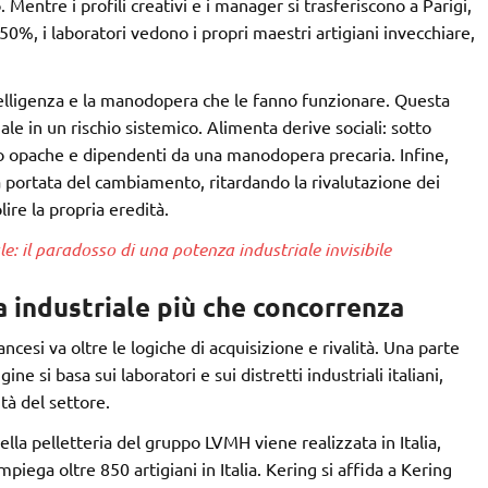
. Mentre i profili creativi e i manager si trasferiscono a Parigi,
0%, i laboratori vedono i propri maestri artigiani invecchiare,
ntelligenza e la manodopera che le fanno funzionare. Questa
le in un rischio sistemico. Alimenta derive sociali: sotto
o opache e dipendenti da una manodopera precaria. Infine,
a portata del cambiamento, ritardando la rivalutazione dei
lire la propria eredità.
e: il paradosso di una potenza industriale invisibile
a industriale più che concorrenza
rancesi va oltre le logiche di acquisizione e rivalità. Una parte
 si basa sui laboratori e sui distretti industriali italiani,
ità del settore.
ella pelletteria del gruppo LVMH viene realizzata in Italia,
iega oltre 850 artigiani in Italia. Kering si affida a Kering