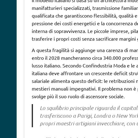
manifatturieri specializzati, trasmissione famili
qualificata che garantiscono flessibilità, qualità
pressione dei costi energetici e la concorrenza de
interna di sopravvivenza. Le piccole imprese, pilas
trasferire i propri costi senza sacrificare margini 
A questa fragilità si aggiunge una carenza di m
entro il 2028 mancheranno circa 340.000 professi
lusso italiano. Secondo Confindustria Moda e le an
italiana deve affrontare un crescente deficit stru
salariale alimenta questo deficit: le retribuzioni
mestieri manuali impegnativi. Il problema non è pi
svolge più il suo ruolo di ascensore sociale.
Lo squilibrio principale riguarda il capita
trasferiscono a Parigi, Londra o New York
propri maestri artigiani invecchiare, con