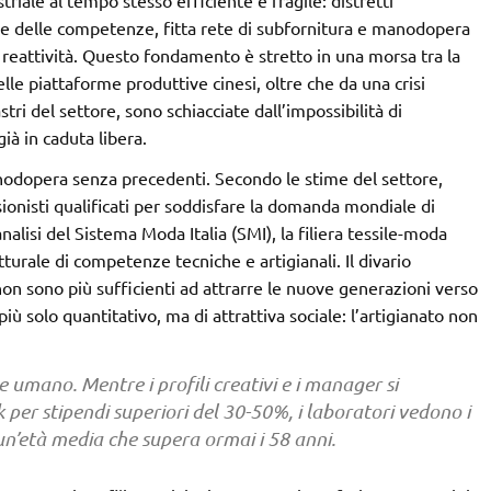
are delle competenze, fitta rete di subfornitura e manodopera
 e reattività. Questo fondamento è stretto in una morsa tra la
lle piattaforme produttive cinesi, oltre che da una crisi
tri del settore, sono schiacciate dall’impossibilità di
già in caduta libera.
anodopera senza precedenti. Secondo le stime del settore,
onisti qualificati per soddisfare la domanda mondiale di
alisi del Sistema Moda Italia (SMI), la filiera tessile-moda
tturale di competenze tecniche e artigianali. Il divario
 non sono più sufficienti ad attrarre le nuove generazioni verso
ù solo quantitativo, ma di attrattiva sociale: l’artigianato non
le umano. Mentre i profili creativi e i manager si
 per stipendi superiori del 30-50%, i laboratori vedono i
 un’età media che supera ormai i 58 anni.