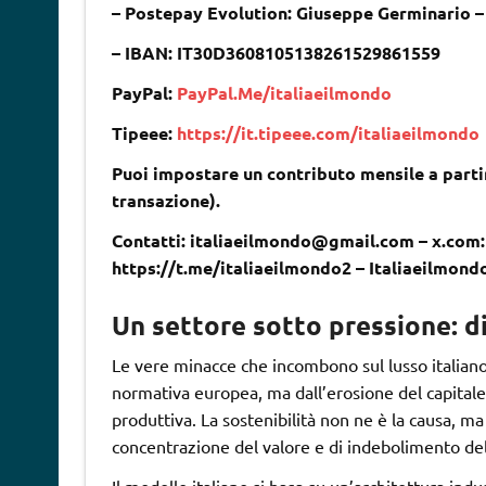
– Postepay Evolution: Giuseppe Germinario 
– IBAN: IT30D3608105138261529861559
PayPal:
PayPal.Me/italiaeilmondo
Tipeee:
https://it.tipeee.com/italiaeilmondo
Puoi impostare un contributo mensile a partir
transazione).
Contatti: italiaeilmondo@gmail.com – x.com:
https://t.me/italiaeilmondo2 – Italiaeilmond
Un settore sotto pressione: di
Le vere minacce che incombono sul lusso italiano
normativa europea, ma dall’erosione del capitale 
produttiva. La sostenibilità non ne è la causa, ma
concentrazione del valore e di indebolimento de
Il modello italiano si basa su un’architettura indu