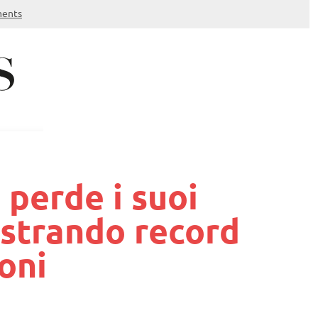
ents
o perde i suoi
istrando record
oni