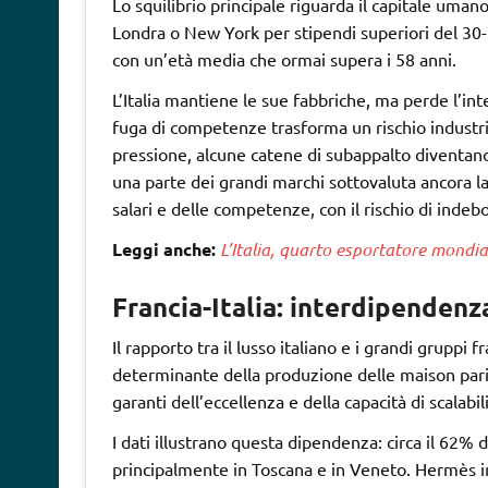
Lo squilibrio principale riguarda il capitale umano
Londra o New York per stipendi superiori del 30-5
con un’età media che ormai supera i 58 anni.
L’Italia mantiene le sue fabbriche, ma perde l’i
fuga di competenze trasforma un rischio industria
pressione, alcune catene di subappalto diventan
una parte dei grandi marchi sottovaluta ancora l
salari e delle competenze, con il rischio di indebo
Leggi anche:
L’Italia, quarto esportatore mondial
Francia-Italia: interdipendenz
Il rapporto tra il lusso italiano e i grandi gruppi f
determinante della produzione delle maison parigine
garanti dell’eccellenza e della capacità di scalabil
I dati illustrano questa dipendenza: circa il 62% d
principalmente in Toscana e in Veneto. Hermès imp