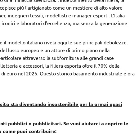
episce più l’artigianato come un mestiere di alto valore
r, ingegneri tessili, modellisti e manager esperti. L’Italia
 iconici e laboratori d’eccellenza, ma senza la generazione
e il modello italiano rivela oggi le sue principali debolezze.
o del lusso europeo e un attore di primo piano nella
articolare attraverso la subfornitura alle grandi case
etteria e accessori, la filiera esporta oltre il 70% della
i di euro nel 2025. Questo storico basamento industriale è ora
sito sta diventando insostenibile per la ormai quasi
nti pubblici o pubblicitari. Se vuoi aiutarci a coprire le
co come puoi contribuire: