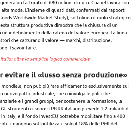
enera un fatturato di 680 milioni di euro. Chanel lavora con
di alta moda. L’insieme di questi dati, confermati dai rapporti
Goods Worldwide Market Study), sottolinea il ruolo strategico
uesta struttura produttiva dimostra che la chiusura di un
a un indebolimento della catena del valore europea. La linea
ttori che catturano il valore — marchi, distribuzione,
o il savoir-faire.
talia: oltre la semplice logica commerciale
r evitare il «lusso senza produzione»
ip mondiale, non può più fare affidamento esclusivamente sui
n nuovo patto industriale, che coinvolga le politiche
nanziarie e i grandi gruppi, per sostenere la formazione, la
 Gli strumenti ci sono: il PNRR italiano prevede 1,2 miliardi di
 in Italy, e il fondo InvestEU potrebbe mobilitare fino a 400
enti rimangono sottoutilizzati: solo il 18% delle PMI del