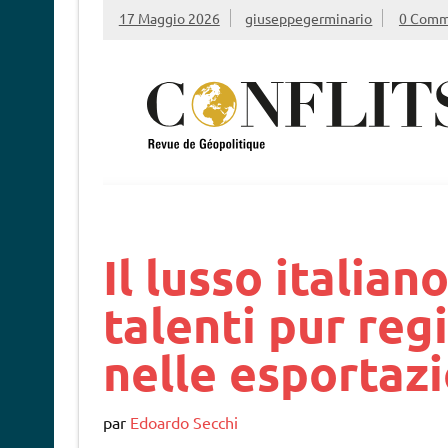
17 Maggio 2026
giuseppegerminario
0 Comm
Il lusso italian
talenti pur reg
nelle esportazi
par
Edoardo Secchi