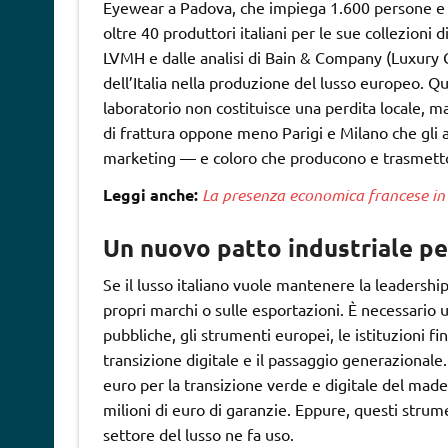
Eyewear a Padova, che impiega 1.600 persone e g
oltre 40 produttori italiani per le sue collezioni 
LVMH e dalle analisi di Bain & Company (Luxury 
dell’Italia nella produzione del lusso europeo. Q
laboratorio non costituisce una perdita locale, m
di frattura oppone meno Parigi e Milano che gli a
marketing — e coloro che producono e trasmetton
Leggi anche:
La presenza economica francese in I
Un nuovo patto industriale pe
Se il lusso italiano vuole mantenere la leadersh
propri marchi o sulle esportazioni. È necessario u
pubbliche, gli strumenti europei, le istituzioni fi
transizione digitale e il passaggio generazionale.
euro per la transizione verde e digitale del made
milioni di euro di garanzie. Eppure, questi strum
settore del lusso ne fa uso.