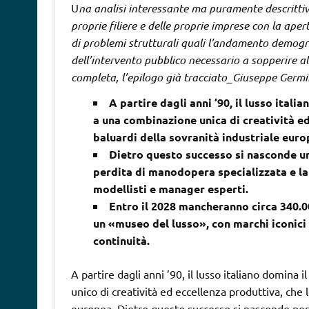
U
na analisi interessante ma puramente descrittiva
proprie filiere e delle proprie imprese con la ap
di problemi strutturali quali l’andamento demogra
dell’intervento pubblico necessario a sopperire al
completa, l’epilogo già tracciato_Giuseppe Germi
A partire dagli anni ’90, il lusso ital
a una combinazione unica di creatività ed
baluardi della sovranità industriale euro
Dietro questo successo si nasconde una
perdita di manodopera specializzata e la 
modellisti e manager esperti.
Entro il 2028 mancheranno circa 340.000
un «museo del lusso», con marchi iconici
continuità.
A partire dagli anni ’90, il lusso italiano domina
unico di creatività ed eccellenza produttiva, che 
europea. Dietro questo successo si nasconde però 