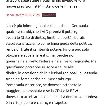
di lavoro sulle stime fiscali hanno inviato le loro
nuove previsioni al Ministero delle Finanze.
Handelsblatt-08.05.2026
Download
Non è più inimmaginabile che anche in Germania
qualcosa cambi, che l’AfD prenda il potere,
svuoti lo Stato di diritto, limiti le libertà liberali,
stabilisca il razzismo come linea guida della politica,
renda difficile il cambio di potere. Finora può solo
bloccare e avvelenare il clima, perché non
governa né a livello federale né a livello regionale. Ma
quest’anno potrebbe riuscire a salire alla
ribalta, in occasione delle elezioni regionali in Sassonia-
Anhalt e forse anche nel Meclemburgo-
Pomerania Anteriore, se dovesse ottenere la
maggioranza assoluta o se la CDU o la BSW
dovessero accettare un’alleanza. La democrazia tedesca
è in crisi, questo è chiaro, è risaputo.