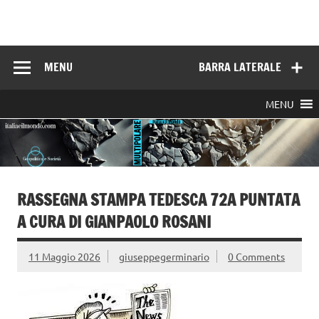
Skip
to
Italia e il mondo
content
MENU
BARRA LATERALE
MENU
RASSEGNA STAMPA TEDESCA 72A PUNTATA
A CURA DI GIANPAOLO ROSANI
11 Maggio 2026
giuseppegerminario
0 Comments