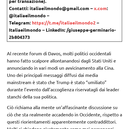
per transazione).
Contatti: italiaeilmondo@gmail.com –
x.com
:
@italiaeilmondo –
Telegram:
https://t.me/italiaeilmondo2
–
Italiaeilmondo – LinkedIn: /giuseppe-germinario-
2b804373
Al recente forum di Davos, molti politici occidentali
hanno fatto scalpore allontanandosi dagli Stati Uniti e
annunciando in vari modi un avvicinamento alla Cina.
Uno dei principali messaggi diffusi dai media
mainstream è stato che Trump è stato “umiliato”
durante l’evento dall’accoglienza riservatagli dai leader
stanchi della sua politica.
Ciò richiama alla mente un’affascinante discussione su
ciò che sta realmente accadendo in Occidente, rispetto a
questi riorientamenti apparentemente contraddittori.
Molti si chiedono giustamente come mai personaggi