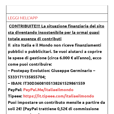
LEGGI NELL’APP
CONTRIBUITE!!! La situazione finanziaria del sito
sta diventando insostenibile per la ormai quasi
totale assenza di contributi
Il sito Italia e il Mondo non riceve finanziamenti
pubblici o pubblicitari. Se vuoi aiutarci a coprire
le spese di gestione (circa 6.000 € all’anno), ecco
come puoi contribuire:
– Postepay Evolution: Giuseppe Germinario –
5333171135855704;
– IBAN: IT30D3608105138261529861559
PayPal:
PayPal.Me/italiaeilmondo
Tipeee:
https://it.tipeee.com/italiaeilmondo
Puoi impostare un contributo mensile a partire da
soli 2€! (PayPal trattiene 0,52€ di commissione