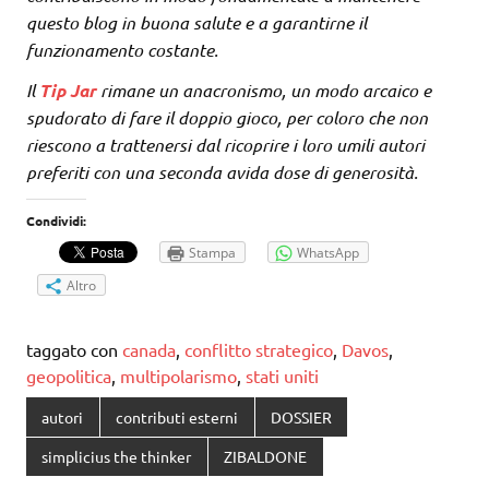
questo blog in buona salute e a garantirne il
funzionamento costante.
Il
Tip Jar
rimane un anacronismo, un modo arcaico e
spudorato di fare il doppio gioco, per coloro che non
riescono a trattenersi dal ricoprire i loro umili autori
preferiti con una seconda avida dose di generosità.
Condividi:
Stampa
WhatsApp
Altro
taggato con
canada
,
conflitto strategico
,
Davos
,
geopolitica
,
multipolarismo
,
stati uniti
autori
contributi esterni
DOSSIER
simplicius the thinker
ZIBALDONE