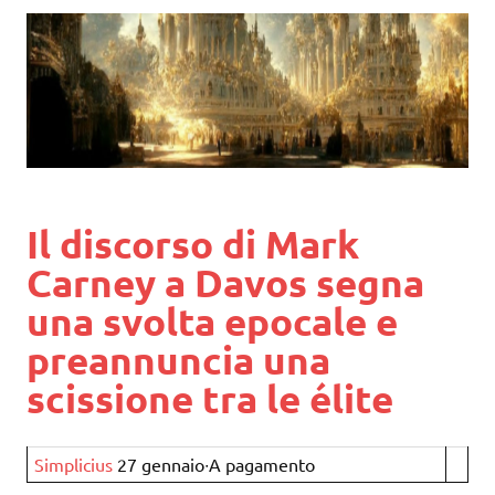
Il discorso di Mark
Carney a Davos segna
una svolta epocale e
preannuncia una
scissione tra le élite
Simplicius
27 gennaio∙A pagamento