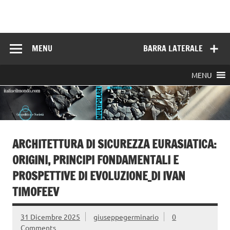
Skip
to
Italia e il mondo
content
MENU
BARRA LATERALE
MENU
ARCHITETTURA DI SICUREZZA EURASIATICA:
ORIGINI, PRINCIPI FONDAMENTALI E
PROSPETTIVE DI EVOLUZIONE_DI IVAN
TIMOFEEV
31 Dicembre 2025
giuseppegerminario
0
Comments