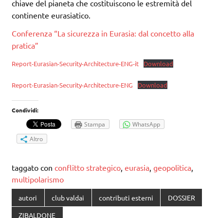
chiave del pianeta che costituiscono le estremità del
continente eurasiatico.
Conferenza “La sicurezza in Eurasia: dal concetto alla
pratica”
Report-Eurasian-Security-Architecture-ENG-it
Download
Report-Eurasian-Security-Architecture-ENG
Download
Condividi:
Stampa
WhatsApp
Altro
taggato con
conflitto strategico
,
eurasia
,
geopolitica
,
multipolarismo
autori
club valdai
contributi esterni
DOSSIER
ZIBALDONE