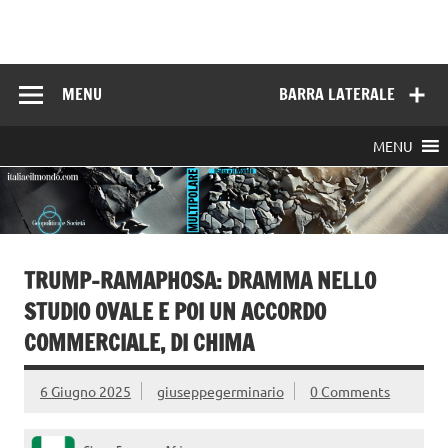
Skip
to
Italia e il mondo
content
MENU
BARRA LATERALE
MENU
TRUMP-RAMAPHOSA: DRAMMA NELLO
STUDIO OVALE E POI UN ACCORDO
COMMERCIALE, DI CHIMA
6 Giugno 2025
giuseppegerminario
0 Comments