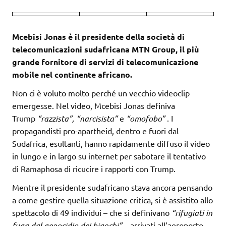
Mcebisi Jonas è il presidente della società di
telecomunicazioni sudafricana MTN Group, il più
grande fornitore di servizi di telecomunicazione
mobile nel continente africano.
Non ci è voluto molto perché un vecchio videoclip
emergesse. Nel video, Mcebisi Jonas definiva
Trump
“razzista”, “narcisista”
e
“omofobo”
. I
propagandisti pro-apartheid, dentro e fuori dal
Sudafrica, esultanti, hanno rapidamente diffuso il video
in lungo e in largo su internet per sabotare il tentativo
di Ramaphosa di ricucire i rapporti con Trump.
Mentre il presidente sudafricano stava ancora pensando
a come gestire quella situazione critica, si è assistito allo
spettacolo di 49 individui – che si definivano
“rifugiati in
fuga dal genocidio dei bianchi” –
arrivati all’aeroporto