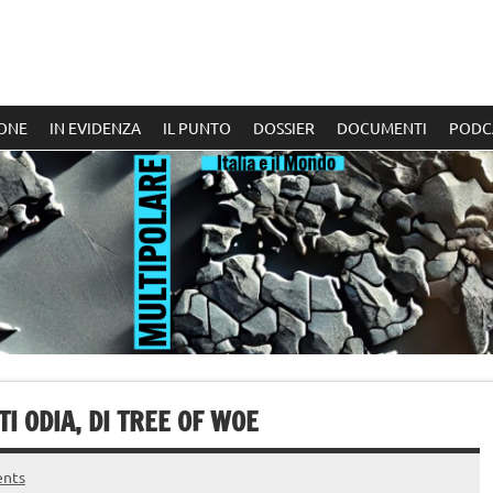
ONE
IN EVIDENZA
IL PUNTO
DOSSIER
DOCUMENTI
PODC
TI ODIA, DI TREE OF WOE
nts