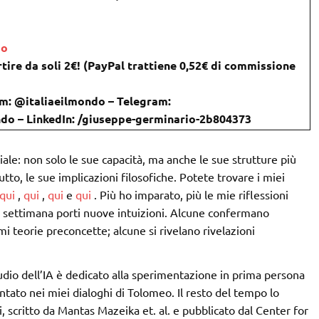
do
tire da soli 2€! (PayPal trattiene 0,52€ di commissione
m: @italiaeilmondo – Telegram:
ondo – LinkedIn: /giuseppe-germinario-2b804373
ciale: non solo le sue capacità, ma anche le sue strutture più
o, le sue implicazioni filosofiche. Potete trovare i miei
qui
,
qui
,
qui
e
qui
. Più ho imparato, più le mie riflessioni
 settimana porti nuove intuizioni. Alcune confermano
i teorie preconcette; alcune si rivelano rivelazioni
dio dell’IA è dedicato alla sperimentazione in prima persona
ntato nei miei dialoghi di Tolomeo. Il resto del tempo lo
, scritto da Mantas Mazeika et. al. e pubblicato dal Center for