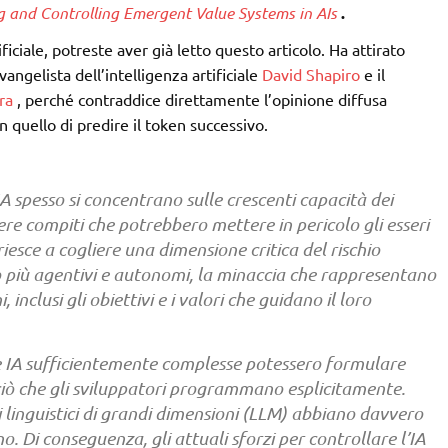
ng and Controlling Emergent Value Systems in AIs
.
ificiale, potreste aver già letto questo articolo. Ha attirato
evangelista dell’intelligenza artificiale
David Shapiro
e il
ra
, perché contraddice direttamente l’opinione diffusa
 quello di predire il token successivo.
’IA spesso si concentrano sulle crescenti capacità dei
gere compiti che potrebbero mettere in pericolo gli esseri
iesce a cogliere una dimensione critica del rischio
o più agentivi e autonomi, la minaccia che rappresentano
inclusi gli obiettivi e i valori che guidano il loro
he IA sufficientemente complesse potessero formulare
i ciò che gli sviluppatori programmano esplicitamente.
i linguistici di grandi dimensioni (LLM) abbiano davvero
no. Di conseguenza, gli attuali sforzi per controllare l’IA