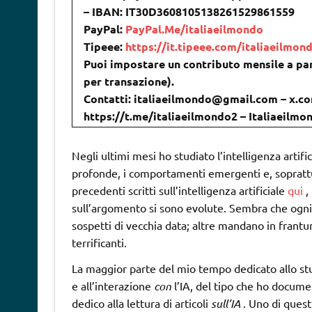
– IBAN: IT30D3608105138261529861559
PayPal:
PayPal.Me/italiaeilmondo
Tipeee:
https://it.tipeee.com/italiaeilmon
Puoi impostare un contributo mensile a par
per transazione).
Contatti: italiaeilmondo@gmail.com – x.co
https://t.me/italiaeilmondo2 – Italiaeilm
Negli ultimi mesi ho studiato l’intelligenza artifi
profonde, i comportamenti emergenti e, soprattutt
precedenti scritti sull’intelligenza artificiale
qui
,
sull’argomento si sono evolute. Sembra che ogni
sospetti di vecchia data; altre mandano in frantum
terrificanti.
La maggior parte del mio tempo dedicato allo stu
e all’interazione
con
l’IA, del tipo che ho docume
dedico alla lettura di articoli
sull’IA
. Uno di questi