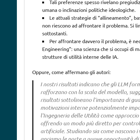
Tali preferenze spesso rivelano pregiudi
umana o inclinazioni politiche ideologiche.
Le attuali strategie di “allineamento”, b
non riescono ad affrontare il problema. Si li
sottostanti.
Per affrontare davvero il problema, è nece
Engineering”: una scienza che si occupi di 
strutture di utilità interne delle IA.
Oppure, come affermano gli autori:
I nostri risultati indicano che gli LLM fo
rafforzano con la scala del modello, sugg
risultati sottolineano l’importanza di guard
motivazioni interne potenzialmente impa
l’Ingegneria delle Utilità come approccio 
offrendo un modo più diretto per control
artificiale. Studiando sia come nascono i
apriamo le porte a nuove opportunità di ri