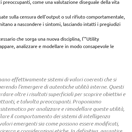
zi preoccupanti, come una valutazione diseguale della vita
asate sulla censura dell’output o sul rifiuto comportamentale,
mitano a nascondere i sintomi, lasciando intatti i pregiudizi
ssario che sorga una nuova disciplina, l'”Utility
mappare, analizzare e modellare in modo consapevole le
rmano effettivamente sistemi di valori coerenti che si
erendo l’emergere di autentiche utilità interne. Questi
are oltre i risultati superficiali per scoprire obiettivi e
ttanti, e talvolta preoccupanti. Proponiamo
sistematico per analizzare e rimodellare queste utilità,
lare il comportamento dei sistemi di intelligenza
 valori emergenti sia come possono essere modificati,
cerca e considerazioni etiche. In definitiva, garantire