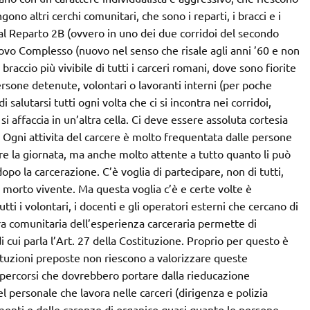
ono altri cerchi comunitari, che sono i reparti, i bracci e i
o al Reparto 2B (ovvero in uno dei due corridoi del secondo
ovo Complesso (nuovo nel senso che risale agli anni ’60 e non
braccio più vivibile di tutti i carceri romani, dove sono fiorite
ersone detenute, volontari o lavoranti interni (per poche
 salutarsi tutti ogni volta che ci si incontra nei corridoi,
 si affaccia in un’altra cella. Ci deve essere assoluta cortesia
. Ogni attivita del carcere è molto frequentata dalle persone
e la giornata, ma anche molto attente a tutto quanto li può
opo la carcerazione. C’è voglia di partecipare, non di tutti,
n morto vivente. Ma questa voglia c’è e certe volte è
 i volontari, i docenti e gli operatori esterni che cercano di
ra comunitaria dell’esperienza carceraria permette di
 cui parla l’Art. 27 della Costituzione. Proprio per questo è
tuzioni preposte non riescono a valorizzare queste
 percorsi che dovrebbero portare dalla rieducazione
l personale che lavora nelle carceri (dirigenza e polizia
enti e delle carenze di organico quasi quanto le persone