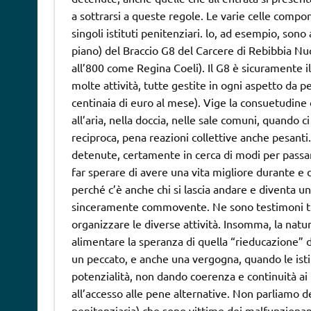
a sottrarsi a queste regole. Le varie celle compong
singoli istituti penitenziari. lo, ad esempio, son
piano) del Braccio G8 del Carcere di Rebibbia Nu
all’800 come Regina Coeli). Il G8 è sicuramente il 
molte attività, tutte gestite in ogni aspetto da p
centinaia di euro al mese). Vige la consuetudine di
all’aria, nella doccia, nelle sale comuni, quando ci
reciproca, pena reazioni collettive anche pesanti
detenute, certamente in cerca di modi per passar
far sperare di avere una vita migliore durante e d
perché c’è anche chi si lascia andare e diventa u
sinceramente commovente. Ne sono testimoni tutti
organizzare le diverse attività. Insomma, la natu
alimentare la speranza di quella “rieducazione” di
un peccato, e anche una vergogna, quando le isti
potenzialità, non dando coerenza e continuità ai
all’accesso alle pene alternative. Non parliamo de
penitenziaria) che sono vittime dei malfunzionam