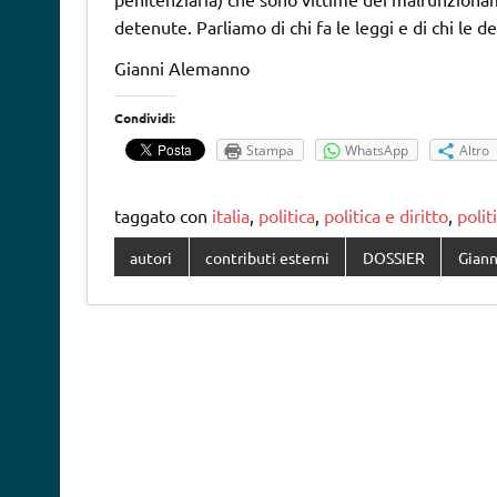
detenute. Parliamo di chi fa le leggi e di chi le d
Gianni Alemanno
Condividi:
Stampa
WhatsApp
Altro
taggato con
italia
,
politica
,
politica e diritto
,
poli
autori
contributi esterni
DOSSIER
Gian