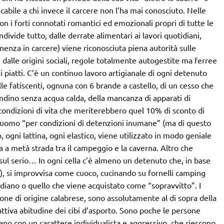
bile a chi invece il carcere non l’ha mai conosciuto. Nelle
on i forti connotati
romantici ed emozionali propri di tutte le
divide tutto, dalle derrate alimentari ai lavori quotidiani,
anenza in carcere) viene riconosciuta piena autorità sulle
e dalle origini sociali, regole totalmente autogestite ma ferree
 i piatti. C’è un continuo lavoro artigianale di ogni detenuto
elle fatiscenti, ognuna con 6 brande a castello, di un cesso che
vandino senza acqua calda, della mancanza di apparati di
ndizioni di vita che meriterebbero quel 10% di sconto di
ll’uomo “per condizioni di detenzioni inumane” (ma di questo
 ogni lattina, ogni elastico, viene utilizzato in modo geniale
a a metà strada tra il campeggio e la caverna. Altro che
fa sul serio… In ogni cella c’è almeno un detenuto che, in base
), si improvvisa come cuoco, cucinando su fornelli camping
tidiano o quello che viene acquistato come “sopravvitto”. I
sone di origine calabrese, sono assolutamente al di sopra della
ttiva abitudine dei cibi d’asporto. Sono poche le persone
ano con un carattere individualista e aggressivo, che riescono