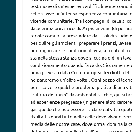
testimone di un’esperienza difficilmente comunica
celle si vive un’intensa esperienza comunitaria, c
vicende comunitarie. Tra i compagni di cella si con
dalle emozioni ai ricordi. Ai più anziani (di perm
regole comuni, a prescindere dai titoli di studio 
per pulire gli ambienti, preparare i pranzi, lavare
per migliorare le condizioni di vita, a fronte di c
sta nella stessa stanza dove si cucina e di un la
condizionamento quando fa caldo. Sicuramente co
pena previsto dalla Corte europea dei diritti de
ne parleremo un’altra volta). Ogni pezzo di legno,
per risolvere qualche problema pratico di una vit
“cultura del riuso” da ambientalisti chic, qui si 
ad esperienze pregresse (in genere altro carcere
gas quello che può essere riciclato dal vitto quo
risultati, soprattutto nelle celle dove vivono per
media delle nostre case, dove ormai domina la ca
detenute, anche quelle che all’entrata si present