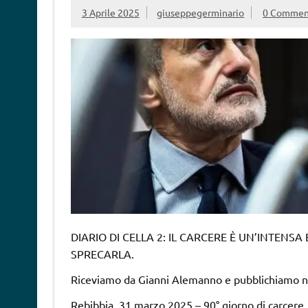
3 Aprile 2025
giuseppegerminario
0 Commen
DIARIO DI CELLA 2: IL CARCERE È UN’INTENS
SPRECARLA.
Riceviamo da Gianni Alemanno e pubblichiamo ne
Rebibbia, 31 marzo 2025 – 90° giorno di carcere. 