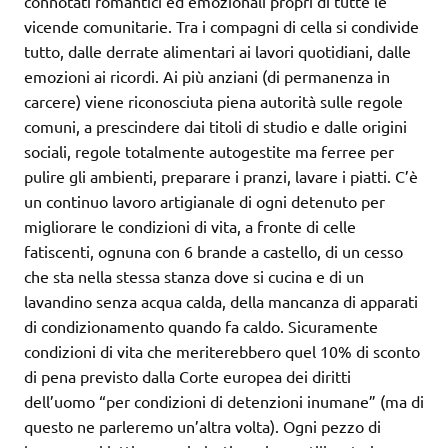
connotati
romantici ed emozionali propri di tutte le
vicende comunitarie. Tra i compagni di cella si condivide
tutto, dalle derrate alimentari ai lavori quotidiani, dalle
emozioni ai ricordi. Ai più anziani (di permanenza in
carcere) viene riconosciuta piena autorità sulle regole
comuni, a prescindere dai titoli di studio e dalle origini
sociali, regole totalmente autogestite ma ferree per
pulire gli ambienti, preparare i pranzi, lavare i piatti. C’è
un continuo lavoro artigianale di ogni detenuto per
migliorare le condizioni di vita, a fronte di celle
fatiscenti, ognuna con 6 brande a castello, di un cesso
che sta nella stessa stanza dove si cucina e di un
lavandino senza acqua calda, della mancanza di apparati
di condizionamento quando fa caldo. Sicuramente
condizioni di vita che meriterebbero quel 10% di sconto
di pena previsto dalla Corte europea dei diritti
dell’uomo “per condizioni di detenzioni inumane” (ma di
questo ne parleremo un’altra volta). Ogni pezzo di