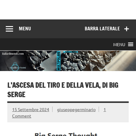
Skip
to
Italia e il mondo
content
MENU
BARRA LATERALE
MENU
L’ASCESA DEL TIRO E DELLA VELA, DI BIG
SERGE
15 Settembre 2024
giuseppegerminario
1
Comment