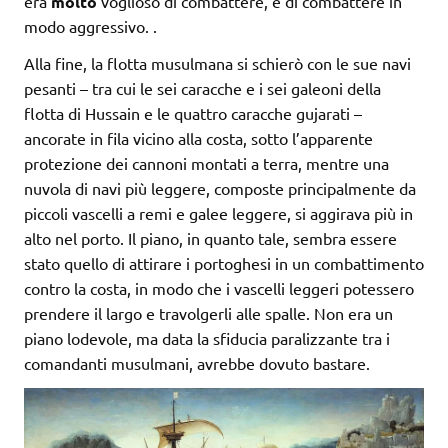
era
molto
voglioso di combattere, e di combattere in
modo aggressivo.
.
Alla fine, la flotta musulmana si schierò con le sue navi
pesanti – tra cui le sei caracche e i sei galeoni della
flotta di Hussain e le quattro caracche gujarati –
ancorate in fila vicino alla costa, sotto l’apparente
protezione dei cannoni montati a terra, mentre una
nuvola di navi più leggere, composte principalmente da
piccoli vascelli a remi e galee leggere, si aggirava più in
alto nel porto. Il piano, in quanto tale, sembra essere
stato quello di attirare i portoghesi in un combattimento
contro la costa, in modo che i vascelli leggeri potessero
prendere il largo e travolgerli alle spalle. Non era un
piano lodevole, ma data la sfiducia paralizzante tra i
comandanti musulmani, avrebbe dovuto bastare.