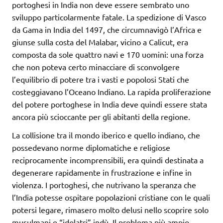
portoghesi in India non deve essere sembrato uno
sviluppo particolarmente fatale. La spedizione di Vasco
da Gama in India del 1497, che circumnavigò l’Africa e
giunse sulla costa del Malabar, vicino a Calicut, era
composta da sole quattro navi e 170 uomini: una forza
che non poteva certo minacciare di sconvolgere
l’equilibrio di potere tra i vasti e popolosi Stati che
costeggiavano l’Oceano Indiano. La rapida proliferazione
del potere portoghese in India deve quindi essere stata
ancora più scioccante per gli abitanti della regione.
La collisione tra il mondo iberico e quello indiano, che
possedevano norme diplomatiche e religiose
reciprocamente incomprensibili, era quindi destinata a
degenerare rapidamente in frustrazione e infine in
violenza. I portoghesi, che nutrivano la speranza che
l’India potesse ospitare popolazioni cristiane con le quali
potersi legare, rimasero molto delusi nello scoprire solo
musulmani e “idolatri” indù. Il problema più ampio,