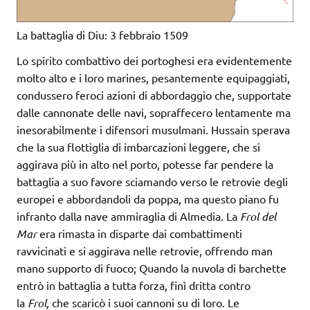
La battaglia di Diu: 3 febbraio 1509
Lo spirito combattivo dei portoghesi era evidentemente
molto alto e i loro marines, pesantemente equipaggiati,
condussero feroci azioni di abbordaggio che, supportate
dalle cannonate delle navi, sopraffecero lentamente ma
inesorabilmente i difensori musulmani. Hussain sperava
che la sua flottiglia di imbarcazioni leggere, che si
aggirava più in alto nel porto, potesse far pendere la
battaglia a suo favore sciamando verso le retrovie degli
europei e abbordandoli da poppa, ma questo piano fu
infranto dalla nave ammiraglia di Almedia. La
Frol del
Mar
era rimasta in disparte dai combattimenti
ravvicinati e si aggirava nelle retrovie, offrendo man
mano supporto di fuoco; Quando la nuvola di barchette
entrò in battaglia a tutta forza, finì dritta contro
la
Frol,
che scaricò i suoi cannoni su di loro. Le