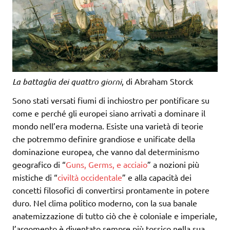
La battaglia dei quattro giorni
, di Abraham Storck
Sono stati versati fiumi di inchiostro per pontificare su
come e perché gli europei siano arrivati a dominare il
mondo nell’era moderna. Esiste una varietà di teorie
che potremmo definire grandiose e unificate della
dominazione europea, che vanno dal determinismo
geografico di “
Guns, Germs, e acciaio
” a nozioni più
mistiche di “
civiltà occidentale
” e alla capacità dei
concetti filosofici di convertirsi prontamente in potere
duro. Nel clima politico moderno, con la sua banale
anatemizzazione di tutto ciò che è coloniale e imperiale,
l’argomento è diventato sempre più tossico nella sua