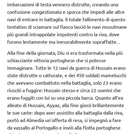
imbarcazioni di testa vennero distrutte, creando una
confusione congestionata e sporca che impedì alle altre
navi di entrare in battaglia. Il totale fallimento di questo
tentativo di sciamare sul fianco lasciò le navi musulmane
più grandi intrappolate impotenti contro la riva, dove
furono lentamente ma inesorabilmente sopraffatte.
.
Alla fine della giornata, Diu si era trasformata nella più
schiacciante vittoria portoghese che si potesse
immaginare. Tutte le 12 navi da guerra di Hussain erano
state distrutte o catturate, e dei 450 soldati mamelucchi
che avevano combattuto nella battaglia, solo 23 erano
riusciti a fuggire: Hussain stesso e circa 22 uomini che
erano fuggiti con lui su una piccola barca. Quanto all’ex
alleato di Hussain, Ayyaz, alla fine giocò brillantemente
le sue carte: dopo aver assistito alla battaglia dalla riva,
portò ad Almedia un’offerta di resa, si impegnò a fare
da vassallo al Portogallo e inviò alla flotta portoghese