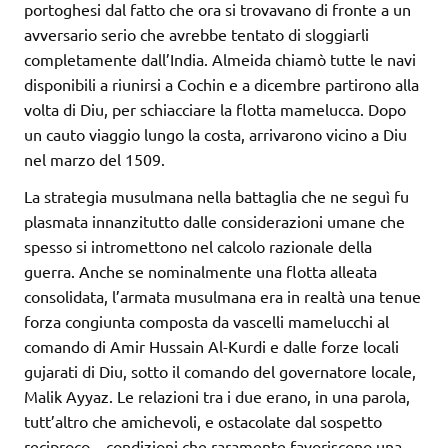
portoghesi dal fatto che ora si trovavano di fronte a un
avversario serio che avrebbe tentato di sloggiarli
completamente dall’India. Almeida chiamò tutte le navi
disponibili a riunirsi a Cochin e a dicembre partirono alla
volta di Diu, per schiacciare la flotta mamelucca. Dopo
un cauto viaggio lungo la costa, arrivarono vicino a Diu
nel marzo del 1509.
La strategia musulmana nella battaglia che ne seguì fu
plasmata innanzitutto dalle considerazioni umane che
spesso si intromettono nel calcolo razionale della
guerra. Anche se nominalmente una flotta alleata
consolidata, l’armata musulmana era in realtà una tenue
forza congiunta composta da vascelli mamelucchi al
comando di Amir Hussain Al-Kurdi e dalle forze locali
gujarati di Diu, sotto il comando del governatore locale,
Malik Ayyaz. Le relazioni tra i due erano, in una parola,
tutt’altro che amichevoli, e ostacolate dal sospetto
reciproco – condizioni che raramente favoriscono una