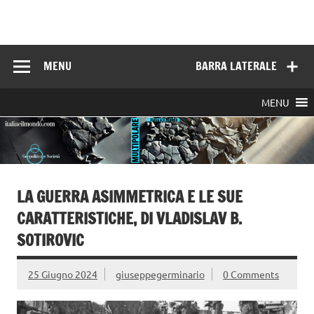
Skip
to
Italia e il mondo
content
MENU
BARRA LATERALE
MENU
LA GUERRA ASIMMETRICA E LE SUE
CARATTERISTICHE, DI VLADISLAV B.
SOTIROVIC
25 Giugno 2024
giuseppegerminario
0 Comments