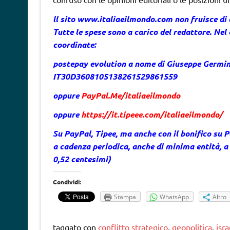
ll sito
www.italiaeilmondo.com
non fruisce di
Tutte le spese sono a carico del redattore. Nel 
coordinate:
postepay evolution a nome di Giuseppe Germi
IT30D3608105138261529861559
oppure
PayPal.Me/italiaeilmondo
oppure
https://it.tipeee.com/italiaeilmondo/
Su PayPal, Tipee, ma anche con il bonifico su
a cadenza periodica, anche di minima entità, a
0,52 centesimi)
Condividi:
Stampa
WhatsApp
Altro
taggato con
conflitto strategico
,
geopolitica
,
isra