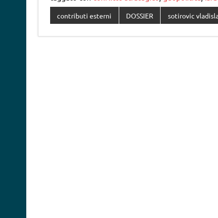
contributi esterni
DOSSIER
sotirovic vladisl