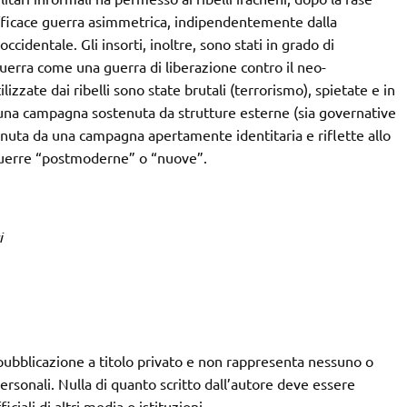
efficace guerra asimmetrica, indipendentemente dalla
ccidentale. Gli insorti, inoltre, sono stati in grado di
guerra come una guerra di liberazione contro il neo-
lizzate dai ribelli sono state brutali (terrorismo), spietate e in
n una campagna sostenuta da strutture esterne (sia governative
nuta da una campagna apertamente identitaria e riflette allo
 guerre “postmoderne” o “nuove”.
i
 pubblicazione a titolo privato e non rappresenta nessuno o
rsonali. Nulla di quanto scritto dall’autore deve essere
iciali di altri media o istituzioni.