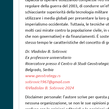
regolare della guerra del 2003, di condurre un’
schiacciante superiorità della tecnologia militare o
utilizzare i media globali per presentare la loro 
imperialismo occidentale. Tuttavia, le tecniche uti
molti casi mirate contro la popolazione civile, i
che non governative) e da finanziamenti. È soste
stesso tempo le caratteristiche del concetto di
Dr. Vladislav B. Sotirovic
Ex professore universitario
Ricercatore presso il Centro di Studi Geostrategic
Belgrado, Serbia
www.geostrategy.rs
sotirovic1967@gmail.com
©Vladislav B. Sotirovic 2024
Disclaimer personale: l’autore scrive per questa
nessuna organizzazione, se non le sue opinioni pe
confuso con le opinioni editoriali o le posizioni uff