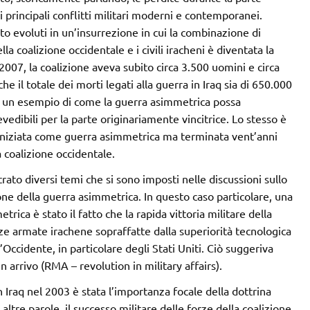
 principali conflitti militari moderni e contemporanei.
sto evoluti in un’insurrezione in cui la combinazione di
lla coalizione occidentale e i civili iracheni è diventata la
007, la coalizione aveva subito circa 3.500 uomini e circa
e il totale dei morti legati alla guerra in Iraq sia di 650.000
 è un esempio di come la guerra asimmetrica possa
edibili per la parte originariamente vincitrice. Lo stesso è
 iniziata come guerra asimmetrica ma terminata vent’anni
a coalizione occidentale.
trato diversi temi che si sono imposti nelle discussioni sullo
one della guerra asimmetrica. In questo caso particolare, una
trica è stato il fatto che la rapida vittoria militare della
orze armate irachene sopraffatte dalla superiorità tecnologica
’Occidente, in particolare degli Stati Uniti. Ciò suggeriva
 arrivo (RMA – revolution in military affairs).
n Iraq nel 2003 è stata l’importanza focale della dottrina
 altre parole, il successo militare delle forze della coalizione