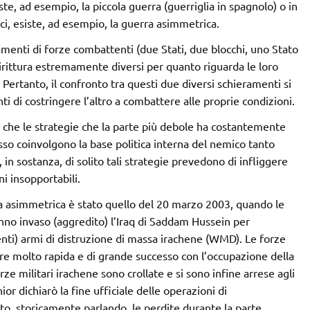
siste, ad esempio, la piccola guerra (guerriglia in spagnolo) o in
ici, esiste, ad esempio, la guerra asimmetrica.
enti di forze combattenti (due Stati, due blocchi, uno Stato
dirittura estremamente diversi per quanto riguarda le loro
. Pertanto, il confronto tra questi due diversi schieramenti si
nti di costringere l’altro a combattere alle proprie condizioni.
è che le strategie che la parte più debole ha costantemente
esso coinvolgono la base politica interna del nemico tanto
 in sostanza, di solito tali strategie prevedono di infliggere
i insopportabili.
rra asimmetrica è stato quello del 20 marzo 2003, quando le
hanno invaso (aggredito) l’Iraq di Saddam Hussein per
enti) armi di distruzione di massa irachene (WMD). Le forze
re molto rapida e di grande successo con l’occupazione della
e militari irachene sono crollate e si sono infine arrese agli
ior dichiarò la fine ufficiale delle operazioni di
to, storicamente parlando, le perdite durante la parte