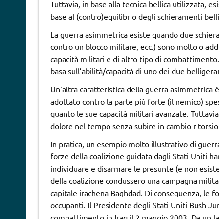
Tuttavia, in base alla tecnica bellica utilizzata, e
base al (contro)equilibrio degli schieramenti bell
La guerra asimmetrica esiste quando due schieram
contro un blocco militare, ecc.) sono molto o ad
capacità militari e di altro tipo di combattimento
basa sull’abilità/capacità di uno dei due belligera
Un’altra caratteristica della guerra asimmetrica 
adottato contro la parte più forte (il nemico) sp
quanto le sue capacità militari avanzate. Tuttavia,
dolore nel tempo senza subire in cambio ritorsion
In pratica, un esempio molto illustrativo di gue
forze della coalizione guidata dagli Stati Uniti 
individuare e disarmare le presunte (e non esist
della coalizione condussero una campagna milita
capitale irachena Baghdad. Di conseguenza, le forz
occupanti. Il Presidente degli Stati Uniti Bush Jun
combattimento in Iraq il 2 maggio 2003. Da un la