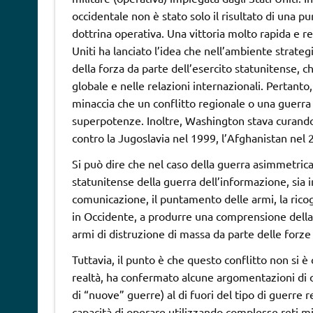
occidentale non è stato solo il risultato di una 
dottrina operativa. Una vittoria molto rapida e re
Uniti ha lanciato l’idea che nell’ambiente strateg
della forza da parte dell’esercito statunitense, 
globale e nelle relazioni internazionali. Pertanto
minaccia che un conflitto regionale o una guerr
superpotenze. Inoltre, Washington stava curand
contro la Jugoslavia nel 1999, l’Afghanistan nel 
Si può dire che nel caso della guerra asimmetrica
statunitense della guerra dell’informazione, sia in 
comunicazione, il puntamento delle armi, la rico
in Occidente, a produrre una comprensione della
armi di distruzione di massa da parte delle forze 
Tuttavia, il punto è che questo conflitto non si è c
realtà, ha confermato alcune argomentazioni di 
di “nuove” guerre) al di fuori del tipo di guerre r
capacità di operare utilizzando complesse reti mil