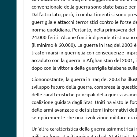
convenzionale della guerra sono state basse per i
Dall’altro lato, però, i combattimenti si sono pre
guerriglia e attacchi terroristici contro le forze de
norma quotidiana. Pertanto, nella primavera del 2
24.000 feriti. Alcune fonti indipendenti stimano ch
(il minimo è 60.000). La guerra in Iraq del 2003
trasformarsi in guerriglia con conseguenze imprev
accaduto con la guerra in Afghanistan del 2001,
dopo con la vittoria della guerriglia talebana sull
Ciononostante, la guerra in Iraq del 2003 ha illus
sviluppo futuro della guerra, compresa la questi
delle caratteristiche principali della guerra asimme
coalizione guidata dagli Stati Uniti ha visto le f
delle armi avanzate e dei sistemi informativi dell
semplicemente che una rivoluzione militare era in
Un’altra caratteristica della guerra asimmetrica i
militare (operativa) impiegata dagli Stati Uniti. In