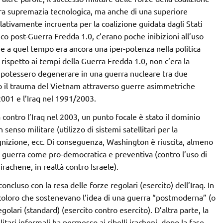
pura supremazia tecnologica, ma anche di una superiore
lativamente incruenta per la coalizione guidata dagli Stati
ico post-Guerra Fredda 1.0, c’erano poche inibizioni all’uso
che a quel tempo era ancora una iper-potenza nella politica
, rispetto ai tempi della Guerra Fredda 1.0, non c’era la
a potessero degenerare in una guerra nucleare tra due
o il trauma del Vietnam attraverso guerre asimmetriche
2001 e l’Iraq nel 1991/2003.
 contro l’Iraq nel 2003, un punto focale è stato il dominio
senso militare (utilizzo di sistemi satellitari per la
gnizione, ecc. Di conseguenza, Washington è riuscita, almeno
 guerra come pro-democratica e preventiva (contro l’uso di
irachene, in realtà contro Israele).
oncluso con la resa delle forze regolari (esercito) dell’Iraq. In
coloro che sostenevano l’idea di una guerra “postmoderna” (o
egolari (standard) (esercito contro esercito). D’altra parte, la
itari informali ha permesso ai ribelli iracheni, dopo la fase