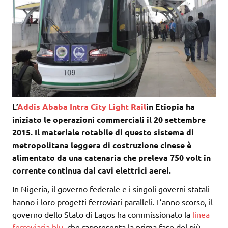
L’
Addis Ababa Intra City Light Rail
in Etiopia
ha
iniziato le operazioni commerciali il 20 settembre
2015. Il materiale rotabile di questo sistema di
metropolitana leggera di costruzione cinese è
alimentato da una catenaria che preleva 750 volt in
corrente continua dai cavi elettrici aerei.
In Nigeria, il governo federale e i singoli governi statali
hanno i loro progetti ferroviari paralleli.
L’
anno scorso, il
governo dello Stato di Lagos ha commissionato la
linea
ferroviaria blu
, che rappresenta la prima fase del più