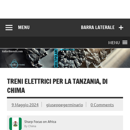
Skip
to
Italia e il mondo
content
MENU
BARRA LATERALE
MENU
TRENI ELETTRICI PER LA TANZANIA, DI
CHIMA
9 Maggio 2024
giuseppegerminario
0 Comments