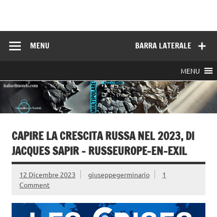
Skip
to
Italia e il mondo
content
MENU
BARRA LATERALE
MENU
CAPIRE LA CRESCITA RUSSA NEL 2023, DI
JACQUES SAPIR – RUSSEUROPE-EN-EXIL
12 Dicembre 2023
giuseppegerminario
1
Comment