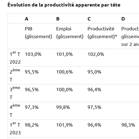
Évolution de la productivité apparente par tête
A
B
C
D
PIB
Emploi
Productivité
Producti
(glissement)
(glissement)
(glissement)*
glissem
sur 2 a
er
1
T
103,0%
101,0%
102,0%
2022
ème
2
95,5%
100,6%
95,0%
T
ème
3
96,5%
100,0%
96,4%
T
ème
4
97,3%
99,8%
97,5%
T
er
1
T
98,2%
101,9%
96,4%
98,3%
2023