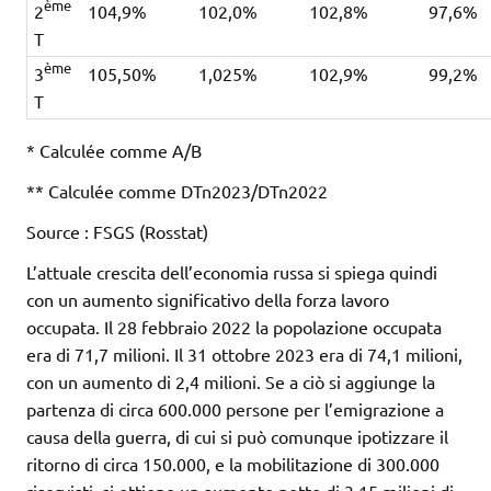
ème
2
104,9%
102,0%
102,8%
97,6%
T
ème
3
105,50%
1,025%
102,9%
99,2%
T
* Calculée comme A/B
** Calculée comme DTn2023/DTn2022
Source : FSGS (Rosstat)
L’attuale crescita dell’economia russa si spiega quindi
con un aumento significativo della forza lavoro
occupata. Il 28 febbraio 2022 la popolazione occupata
era di 71,7 milioni. Il 31 ottobre 2023 era di 74,1 milioni,
con un aumento di 2,4 milioni. Se a ciò si aggiunge la
partenza di circa 600.000 persone per l’emigrazione a
causa della guerra, di cui si può comunque ipotizzare il
ritorno di circa 150.000, e la mobilitazione di 300.000
riservisti, si ottiene un aumento netto di 3,15 milioni di