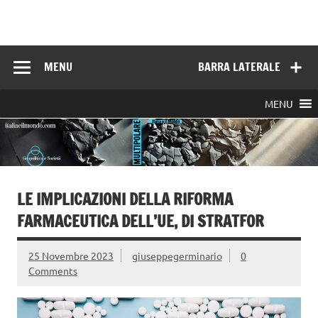
Skip
to
Italia e il mondo
content
MENU
BARRA LATERALE
MENU
LE IMPLICAZIONI DELLA RIFORMA
FARMACEUTICA DELL’UE, DI STRATFOR
25 Novembre 2023
giuseppegerminario
0
Comments