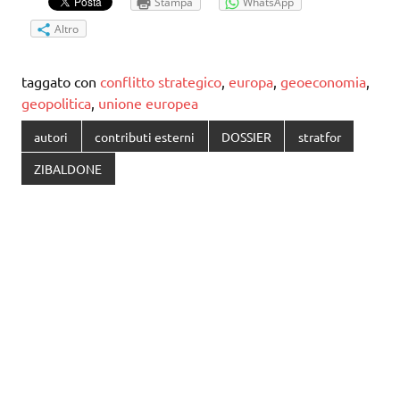
Stampa
WhatsApp
Altro
taggato con
conflitto strategico
,
europa
,
geoeconomia
,
geopolitica
,
unione europea
autori
contributi esterni
DOSSIER
stratfor
ZIBALDONE