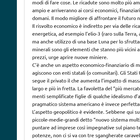
modi di fare cose. Le ricadute sono molto più am
ampio e arriveranno ai corsi economici, finanziari,
domani. Il modo migliore di affrontare il futuro 
Il risvolto economico è indiretto per via delle ri
energetica, ad esempio l’elio-3 (raro sulla Terra
ma anche utilizzo di una base Luna per lo sfruttame
minerali sono gli elementi che stanno più vicini al
prezzi, urge aprire nuove miniere.
C’è anche un aspetto economico-finanziario di mo
agiscono con enti statali (o comunitari). Gli Stati
segue il privato il che aumenta l’impatto di mass
largo e più in fretta. La favoletta del “più merc
menti semplificate figlie di qualche idealismo d’a
pragmatico sistema americano è invece perfettam
L’aspetto geopolitico è evidente. Sebbene qui sull
piccole-medie-grandi detto “nuovo sistema multip
puntare ad imprese così impegnative sul piano t
potenze, non ci si va con tre sgangherate caravell