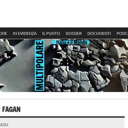
ONE
IN EVIDENZA
IL PUNTO
DOSSIER
DOCUMENTI
PODC
I FAGAN
ents