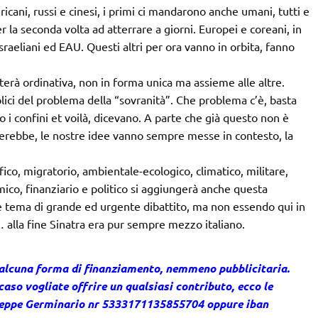
icani, russi e cinesi, i primi ci mandarono anche umani, tutti e
er la seconda volta ad atterrare a giorni. Europei e coreani, in
sraeliani ed EAU. Questi altri per ora vanno in orbita, fanno
erà ordinativa, non in forma unica ma assieme alle altre.
lici del problema della “sovranità”. Che problema c’è, basta
 i confini et voilà, dicevano. A parte che già questo non è
nerebbe, le nostre idee vanno sempre messe in contesto, la
co, migratorio, ambientale-ecologico, climatico, militare,
omico, finanziario e politico si aggiungerà anche questa
 tema di grande ed urgente dibattito, ma non essendo qui in
 … alla fine Sinatra era pur sempre mezzo italiano.
 alcuna forma di finanziamento, nemmeno pubblicitaria.
caso vogliate offrire un qualsiasi contributo, ecco le
useppe Germinario nr 5333171135855704 oppure iban