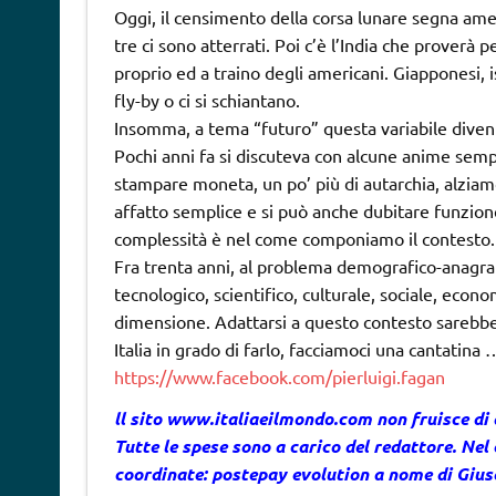
Oggi, il censimento della corsa lunare segna amer
tre ci sono atterrati. Poi c’è l’India che proverà p
proprio ed a traino degli americani. Giapponesi, i
fly-by o ci si schiantano.
Insomma, a tema “futuro” questa variabile divent
Pochi anni fa si discuteva con alcune anime semp
stampare moneta, un po’ più di autarchia, alziamo
affatto semplice e si può anche dubitare funzio
complessità è nel come componiamo il contesto.
Fra trenta anni, al problema demografico-anagrafi
tecnologico, scientifico, culturale, sociale, econ
dimensione. Adattarsi a questo contesto sarebbe
Italia in grado di farlo, facciamoci una cantatina
https://www.facebook.com/pierluigi.fagan
ll sito
www.italiaeilmondo.com
non fruisce di
Tutte le spese sono a carico del redattore. Nel 
coordinate: postepay evolution a nome di Gi