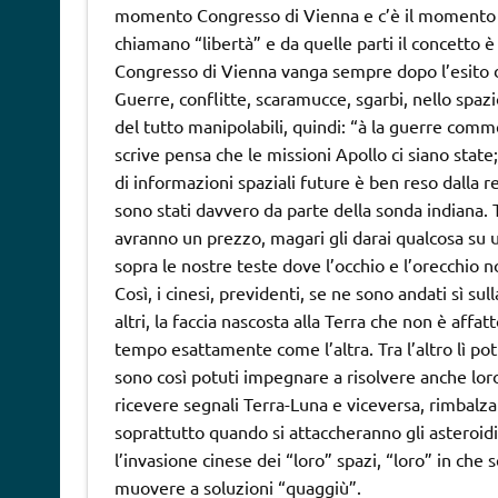
momento Congresso di Vienna e c’è il momento F
chiamano “libertà” e da quelle parti il concetto
Congresso di Vienna vanga sempre dopo l’esito
Guerre, conflitte, scaramucce, sgarbi, nello spaz
del tutto manipolabili, quindi: “à la guerre com
scrive pensa che le missioni Apollo ci siano state;
di informazioni spaziali future è ben reso dalla r
sono stati davvero da parte della sonda indiana. 
avranno un prezzo, magari gli darai qualcosa su un
sopra le nostre teste dove l’occhio e l’orecchio n
Così, i cinesi, previdenti, se ne sono andati sì su
altri, la faccia nascosta alla Terra che non è aff
tempo esattamente come l’altra. Tra l’altro lì pot
sono così potuti impegnare a risolvere anche l
ricevere segnali Terra-Luna e viceversa, rimbalzand
soprattutto quando si attaccheranno gli asteroidi
l’invasione cinese dei “loro” spazi, “loro” in che
muovere a soluzioni “quaggiù”.