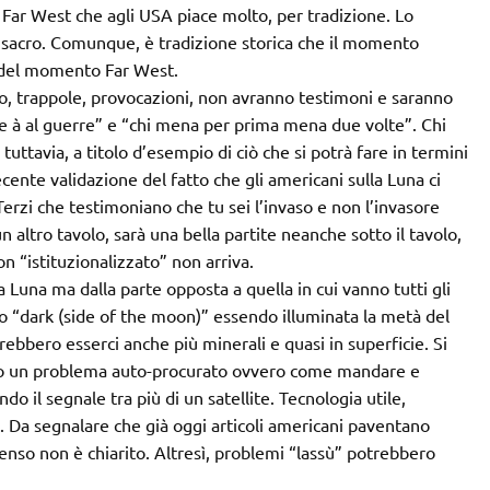
ar West che agli USA piace molto, per tradizione. Lo
 è sacro. Comunque, è tradizione storica che il momento
 del momento Far West.
io, trappole, provocazioni, non avranno testimoni e saranno
me à al guerre” e “chi mena per prima mena due volte”. Chi
 tuttavia, a titolo d’esempio di ciò che si potrà fare in termini
ecente validazione del fatto che gli americani sulla Luna ci
Terzi che testimoniano che tu sei l’invaso e non l’invasore
 altro tavolo, sarà una bella partite neanche sotto il tavolo,
on “istituzionalizzato” non arriva.
lla Luna ma dalla parte opposta a quella in cui vanno tutti gli
atto “dark (side of the moon)” essendo illuminata la metà del
rebbero esserci anche più minerali e quasi in superficie. Si
oro un problema auto-procurato ovvero come mandare e
o il segnale tra più di un satellite. Tecnologia utile,
. Da segnalare che già oggi articoli americani paventano
 senso non è chiarito. Altresì, problemi “lassù” potrebbero