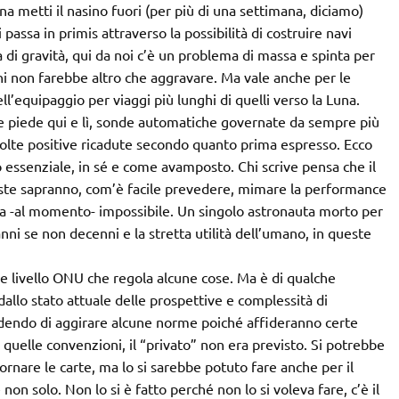
 metti il nasino fuori (per più di una settimana, diciamo)
passa in primis attraverso la possibilità di costruire navi
 di gravità, qui da noi c’è un problema di massa e spinta per
ni non farebbe altro che aggravare. Ma vale anche per le
l’equipaggio per viaggi più lunghi di quelli verso la Luna.
tte piede qui e lì, sonde automatiche governate da sempre più
molte positive ricadute secondo quanto prima espresso. Ecco
 essenziale, in sé e come avamposto. Chi scrive pensa che il
este sapranno, com’è facile prevedere, mimare la performance
ica -al momento- impossibile. Un singolo astronauta morto per
ni se non decenni e la stretta utilità dell’umano, in queste
e livello ONU che regola alcune cose. Ma è di qualche
allo stato attuale delle prospettive e complessità di
dendo di aggirare alcune norme poiché affideranno certe
 quelle convenzioni, il “privato” non era previsto. Si potrebbe
rnare le carte, ma lo si sarebbe potuto fare anche per il
n solo. Non lo si è fatto perché non lo si voleva fare, c’è il