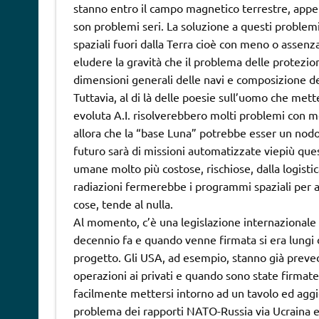
stanno entro il campo magnetico terrestre, appena
son problemi seri. La soluzione a questi problemi 
spaziali fuori dalla Terra cioè con meno o assenza
eludere la gravità che il problema delle protezio
dimensioni generali delle navi e composizione del
Tuttavia, al di là delle poesie sull’uomo che me
evoluta A.I. risolverebbero molti problemi con 
allora che la “base Luna” potrebbe esser un nodo
futuro sarà di missioni automatizzate viepiù qu
umane molto più costose, rischiose, dalla logist
radiazioni fermerebbe i programmi spaziali per an
cose, tende al nulla.
Al momento, c’è una legislazione internazionale 
decennio fa e quando venne firmata si era lungi d
progetto. Gli USA, ad esempio, stanno già preve
operazioni ai privati e quando sono state firmate
facilmente mettersi intorno ad un tavolo ed aggio
problema dei rapporti NATO-Russia via Ucraina e no