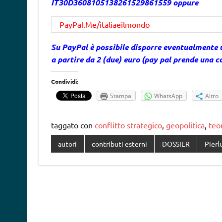
IT30D3608105138261529861559 oppure
PayPal.Me/italiaeilmondo
Su PayPal è possibile disporre eventualmente 
a partire da 2 (due) euro (pay pal prende una 
Condividi:
Stampa
WhatsApp
Altro
taggato con
conflitto strategico
,
geopolitica
,
teor
autori
contributi esterni
DOSSIER
Pierl