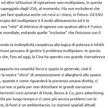
ed altre istituzioni di ispirazione neo-multipolare, in questa
o capeggiato dagli USA, al momento. Ma non escluderei che
fare qualcosa anche coi russi o i cinesi, in futuro. Gli EAU
rincipio del multipolare è il multi-allineamento ed è la
na “rete” di interessi di ognuno con qualcun altro è l’unico
e mondiale, evitando quelle “esclusive” che finiscono con il
endo la molteplicità complessa alla logica di potenza è infatti
ericani pensano di gestire il problema multipolare. In questo
o che, fino ad oggi, la Cina ha operato con grande riservatezza
rapporto tra umanità-Terra e spazio in generale, cioè il
 la nostra “sfera” di umanizzazione si allargherà allo spazio
, quando e come riguarderà la presenza umana diretta, ci
cui non si parla per non disturbare le grandi narrazioni
errestri corsi azionari di Musk, Bezos & Co, puro advertising.
vità per lungo tempo e ci sono più ancora problemi con le
he, là fuori è un ambientaccio. Le stazioni spaziali attuali