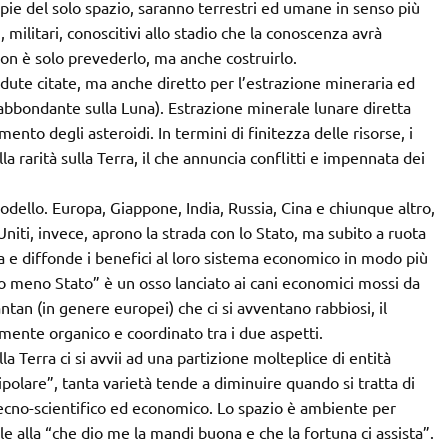
pie del solo spazio, saranno terrestri ed umane in senso più
 militari, conoscitivi allo stadio che la conoscenza avrà
non è solo prevederlo, ma anche costruirlo.
cadute citate, ma anche diretto per l’estrazione mineraria ed
, abbondante sulla Luna). Estrazione minerale lunare diretta
nto degli asteroidi. In termini di finitezza delle risorse, i
la rarità sulla Terra, il che annuncia conflitti e impennata dei
dello. Europa, Giappone, India, Russia, Cina e chiunque altro,
 Uniti, invece, aprono la strada con lo Stato, ma subito a ruota
a e diffonde i benefici al loro sistema economico in modo più
ato meno Stato” è un osso lanciato ai cani economici mossi da
ntan (in genere europei) che ci si avventano rabbiosi, il
ente organico e coordinato tra i due aspetti.
a Terra ci si avvii ad una partizione molteplice di entità
olare”, tanta varietà tende a diminuire quando si tratta di
ecno-scientifico ed economico. Lo spazio è ambiente per
e alla “che dio me la mandi buona e che la fortuna ci assista”.