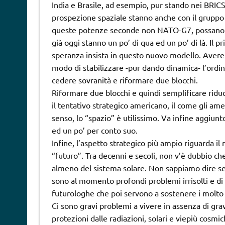
India e Brasile, ad esempio, pur stando nei BRICS 
prospezione spaziale stanno anche con il grupp
queste potenze seconde non NATO-G7, possano poi 
già oggi stanno un po’ di qua ed un po’ di là. Il p
speranza insista in questo nuovo modello. Avere u
modo di stabilizzare -pur dando dinamica- l’ordin
cedere sovranità e riformare due blocchi.
Riformare due blocchi e quindi semplificare riduc
il tentativo strategico americano, il come gli am
senso, lo “spazio” è utilissimo. Va infine aggiunt
ed un po’ per conto suo.
Infine, l’aspetto strategico più ampio riguarda il 
“futuro”. Tra decenni e secoli, non v’è dubbio che
almeno del sistema solare. Non sappiamo dire se
sono al momento profondi problemi irrisolti e di 
futurologhe che poi servono a sostenere i molto t
Ci sono gravi problemi a vivere in assenza di gra
protezioni dalle radiazioni, solari e viepiù cosmic