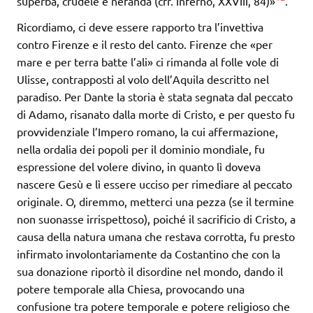
superba, crudele e nefanda (cfr. Inferno, XXVIII, 84)»
.
Ricordiamo, ci deve essere rapporto tra l’invettiva
contro Firenze e il resto del canto. Firenze che «per
mare e per terra batte l’ali» ci rimanda al folle vole di
Ulisse, contrapposti al volo dell’Aquila descritto nel
paradiso. Per Dante la storia è stata segnata dal peccato
di Adamo, risanato dalla morte di Cristo, e per questo fu
provvidenziale l’Impero romano, la cui affermazione,
nella ordalia dei popoli per il dominio mondiale, fu
espressione del volere divino, in quanto lì doveva
nascere Gesù e lì essere ucciso per rimediare al peccato
originale. O, diremmo, metterci una pezza (se il termine
non suonasse irrispettoso), poiché il sacrificio di Cristo, a
causa della natura umana che restava corrotta, fu presto
infirmato involontariamente da Costantino che con la
sua donazione riportò il disordine nel mondo, dando il
potere temporale alla Chiesa, provocando una
confusione tra potere temporale e potere religioso che