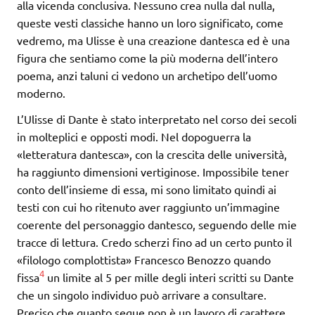
alla vicenda conclusiva. Nessuno crea nulla dal nulla,
queste vesti classiche hanno un loro significato, come
vedremo, ma Ulisse è una creazione dantesca ed è una
figura che sentiamo come la più moderna dell’intero
poema, anzi taluni ci vedono un archetipo dell’uomo
moderno.
L’Ulisse di Dante è stato interpretato nel corso dei secoli
in molteplici e opposti modi. Nel dopoguerra la
«letteratura dantesca», con la crescita delle università,
ha raggiunto dimensioni vertiginose. Impossibile tener
conto dell’insieme di essa, mi sono limitato quindi ai
testi con cui ho ritenuto aver raggiunto un’immagine
coerente del personaggio dantesco, seguendo delle mie
tracce di lettura. Credo scherzi fino ad un certo punto il
«filologo complottista» Francesco Benozzo quando
4
fissa
un limite al 5 per mille degli interi scritti su Dante
che un singolo individuo può arrivare a consultare.
Preciso che quanto segue non è un lavoro di carattere