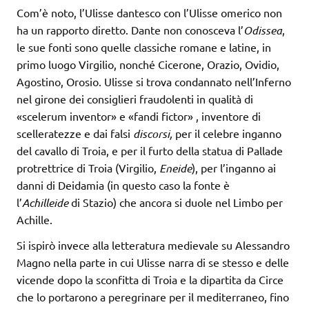
Com’è noto, l’Ulisse dantesco con l’Ulisse omerico non
ha un rapporto diretto. Dante non conosceva l’
Odissea
,
le sue fonti sono quelle classiche romane e latine, in
primo luogo Virgilio, nonché Cicerone, Orazio, Ovidio,
Agostino, Orosio. Ulisse si trova condannato nell’Inferno
nel girone dei consiglieri fraudolenti in qualità di
«scelerum inventor» e «fandi fictor» , inventore di
scelleratezze e dai falsi
discorsi,
per il celebre inganno
del cavallo di Troia, e per il furto della statua di Pallade
protrettrice di Troia (Virgilio,
Eneide
), per l’inganno ai
danni di Deidamia (in questo caso la fonte è
l’
Achilleide
di Stazio) che ancora si duole nel Limbo per
Achille.
Si ispirò invece alla letteratura medievale su Alessandro
Magno nella parte in cui Ulisse narra di se stesso e delle
vicende dopo la sconfitta di Troia e la dipartita da Circe
che lo portarono a peregrinare per il mediterraneo, fino