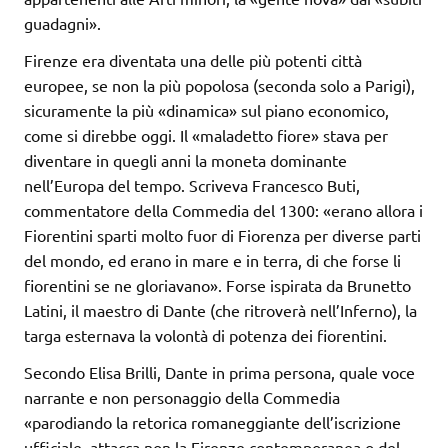
guadagni».
Firenze era diventata una delle più potenti città
europee, se non la più popolosa (seconda solo a Parigi),
sicuramente la più «dinamica» sul piano economico,
come si direbbe oggi. Il «maladetto fiore» stava per
diventare in quegli anni la moneta dominante
nell’Europa del tempo. Scriveva Francesco Buti,
commentatore della Commedia del 1300: «erano allora i
Fiorentini sparti molto fuor di Fiorenza per diverse parti
del mondo, ed erano in mare e in terra, di che forse li
fiorentini se ne gloriavano». Forse ispirata da Brunetto
Latini, il maestro di Dante (che ritroverà nell’Inferno), la
targa esternava la volontà di potenza dei fiorentini.
Secondo Elisa Brilli, Dante in prima persona, quale voce
narrante e non personaggio della Commedia
«parodiando la retorica romaneggiante dell’iscrizione
ufficiale, attacca non la Firenze contemporanea o del