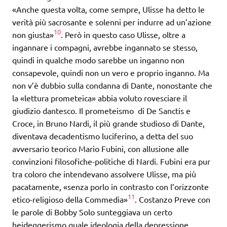
«Anche questa volta, come sempre, Ulisse ha detto le
verità più sacrosante e solenni per indurre ad un’azione
10
non giusta»
. Però in questo caso Ulisse, oltre a
ingannare i compagni, avrebbe ingannato se stesso,
quindi in qualche modo sarebbe un inganno non
consapevole, quindi non un vero e proprio inganno. Ma
non v’è dubbio sulla condanna di Dante, nonostante che
la «lettura prometeica» abbia voluto rovesciare il
giudizio dantesco. Il prometeismo di De Sanctis e
Croce, in Bruno Nardi, il più grande studioso di Dante,
diventava decadentismo luciferino, a detta del suo
avversario teorico Mario Fubini, con allusione alle
convinzioni filosofiche-politiche di Nardi. Fubini era pur
tra coloro che intendevano assolvere Ulisse, ma più
pacatamente, «senza porlo in contrasto con l’orizzonte
11
etico-religioso della Commedia»
. Costanzo Preve con
le parole di Bobby Solo sunteggiava un certo
heideggerismo quale ideologia della depressione