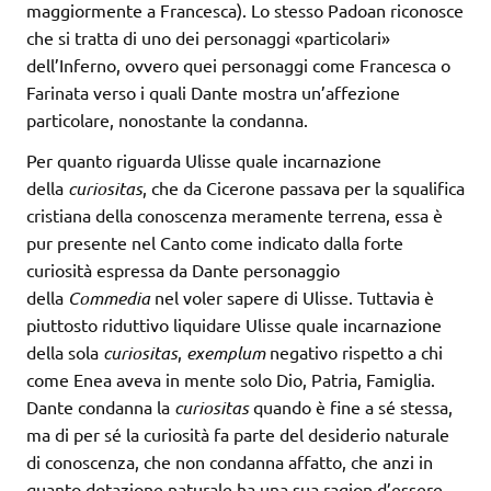
maggiormente a Francesca). Lo stesso Padoan riconosce
che si tratta di uno dei personaggi «particolari»
dell’Inferno, ovvero quei personaggi come Francesca o
Farinata verso i quali Dante mostra un’affezione
particolare, nonostante la condanna.
Per quanto riguarda Ulisse quale incarnazione
della
curiositas
, che da Cicerone passava per la squalifica
cristiana della conoscenza meramente terrena, essa è
pur presente nel Canto come indicato dalla forte
curiosità espressa da Dante personaggio
della
Commedia
nel voler sapere di Ulisse. Tuttavia è
piuttosto riduttivo liquidare Ulisse quale incarnazione
della sola
curiositas
,
exemplum
negativo rispetto a chi
come Enea aveva in mente solo Dio, Patria, Famiglia.
Dante condanna la
curiositas
quando è fine a sé stessa,
ma di per sé la curiosità fa parte del desiderio naturale
di conoscenza, che non condanna affatto, che anzi in
quanto dotazione naturale ha una sua ragion d’essere