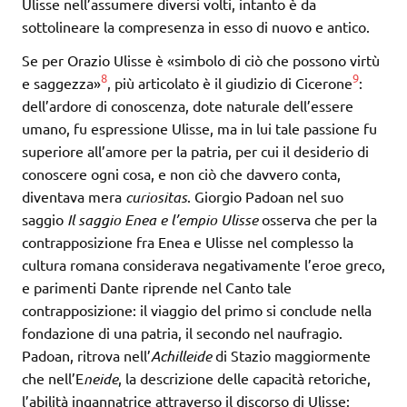
Ulisse nell’assumere diversi volti, intanto è da
sottolineare la compresenza in esso di nuovo e antico.
Se per Orazio Ulisse è «simbolo di ciò che possono virtù
8
9
e saggezza»
, più articolato è il giudizio di Cicerone
:
dell’ardore di conoscenza, dote naturale dell’essere
umano, fu espressione Ulisse, ma in lui tale passione fu
superiore all’amore per la patria, per cui il desiderio di
conoscere ogni cosa, e non ciò che davvero conta,
diventava mera
curiositas
. Giorgio Padoan nel suo
saggio
Il saggio Enea e l’empio Ulisse
osserva che per la
contrapposizione fra Enea e Ulisse nel complesso la
cultura romana considerava negativamente l’eroe greco,
e parimenti Dante riprende nel Canto tale
contrapposizione: il viaggio del primo si conclude nella
fondazione di una patria, il secondo nel naufragio.
Padoan, ritrova nell’
Achilleide
di Stazio maggiormente
che nell’E
neide
, la descrizione delle capacità retoriche,
l’abilità ingannatrice attraverso il discorso di Ulisse: