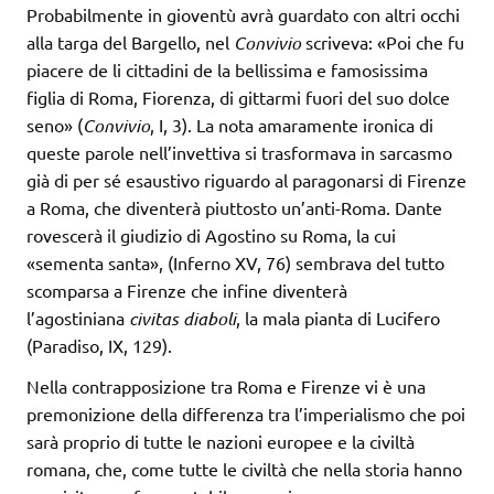
Probabilmente in gioventù avrà guardato con altri occhi
alla targa del Bargello, nel
Convivio
scriveva: «Poi che fu
piacere de li cittadini de la bellissima e famosissima
figlia di Roma, Fiorenza, di gittarmi fuori del suo dolce
seno» (
Convivio
, I, 3). La nota amaramente ironica di
queste parole nell’invettiva si trasformava in sarcasmo
già di per sé esaustivo riguardo al paragonarsi di Firenze
a Roma, che diventerà piuttosto un’anti-Roma. Dante
rovescerà il giudizio di Agostino su Roma, la cui
«sementa santa», (Inferno XV, 76) sembrava del tutto
scomparsa a Firenze che infine diventerà
l’agostiniana
civitas diaboli
, la mala pianta di Lucifero
(Paradiso, IX, 129).
Nella contrapposizione tra Roma e Firenze vi è una
premonizione della differenza tra l’imperialismo che poi
sarà proprio di tutte le nazioni europee e la civiltà
romana, che, come tutte le civiltà che nella storia hanno