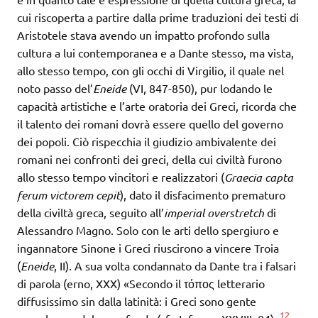
cui riscoperta a partire dalla prime traduzioni dei testi di
Aristotele stava avendo un impatto profondo sulla
cultura a lui contemporanea e a Dante stesso, ma vista,
allo stesso tempo, con gli occhi di Virgilio, il quale nel
noto passo del’
Eneide
(VI, 847-850), pur lodando le
capacità artistiche e l’arte oratoria dei Greci, ricorda che
il talento dei romani dovrà essere quello del governo
dei popoli. Ciò rispecchia il giudizio ambivalente dei
romani nei confronti dei greci, della cui civiltà furono
allo stesso tempo vincitori e realizzatori (
Graecia capta
ferum victorem cepit
), dato il disfacimento prematuro
della civiltà greca, seguito all’
imperial overstretch
di
Alessandro Magno. Solo con le arti dello spergiuro e
ingannatore Sinone i Greci riuscirono a vincere Troia
(
Eneide
, II). A sua volta condannato da Dante tra i falsari
di parola (erno, XXX) «Secondo il τόπος letterario
diffusissimo sin dalla latinità: i Greci sono gente
12