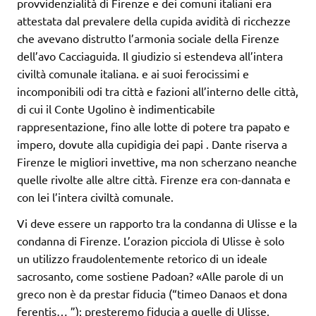
provvidenzialità di Firenze e dei comuni italiani era
attestata dal prevalere della cupida avidità di ricchezze
che avevano distrutto l’armonia sociale della Firenze
dell’avo Cacciaguida. Il giudizio si estendeva all’intera
civiltà comunale italiana. e ai suoi ferocissimi e
incomponibili odi tra città e fazioni all’interno delle città,
di cui il Conte Ugolino è indimenticabile
rappresentazione, fino alle lotte di potere tra papato e
impero, dovute alla cupidigia dei papi . Dante riserva a
Firenze le migliori invettive, ma non scherzano neanche
quelle rivolte alle altre città. Firenze era con-dannata e
con lei l’intera civiltà comunale.
Vi deve essere un rapporto tra la condanna di Ulisse e la
condanna di Firenze. L’orazion picciola di Ulisse è solo
un utilizzo fraudolentemente retorico di un ideale
sacrosanto, come sostiene Padoan? «Alle parole di un
greco non è da prestar fiducia (“timeo Danaos et dona
ferentis… ”): presteremo fiducia a quelle di Ulisse,