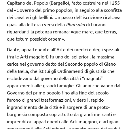
Capitano del Popolo (Bargello), fatto costruire nel 1255
dal «Governo del primo popolo», in seguito alla sconfitta
dei cavalieri ghibelllini. Un passo dell’iscrizione ricalcava
quasi alla lettera i versi della
Pharsalia
di Lucano
riguardanti la potenza romana: «que mare, que terras,
que totum possidet orbem».
Dante, appartenente all’Arte dei medici e degli speziali
(fra le Arti maggiori) fu uno dei sei priori, la massima
carica nel governo detto del Secondo popolo di Giano
della Bella, che istituì gli Ordinamenti di giustizia che
escludevano dal governo della città i “magnati”
appartenenti alle grandi famiglie. Gli anni che vanno dal
Governo del primo popolo fino alla fine del secolo
furono di grandi trasformazioni, videro il rapido
ingrandimento della città e il sorgere di una proto-
borghesia composta soprattutto da grandi mercanti e
imprenditori appartenenti alle Arti maggiori, e artigiani
appartenenti alle Arti minori, la «gente nova» dai «subiti