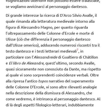
«significazioni ulteriori» non possono essere tralasciate,
se vogliamo avvicinarci al personaggio dantesco.
Di grande interesse la ricerca di D’Arco Silvio Avalle, il
quale rimanda alla letteratura medievale intorno alla
figura di Alessandro Magno, per quanto riguarda
l’oltrepassamento delle Colonne d’Ercole e morte di
Ulisse (ciò che differenzia il personaggio dantesco
dall’Ulisse omerico), adducendo numerosi riscontri tra il
7
testo dantesco e i testi letterari medievali
, in
particolare con l’
Alessandreide
di Gualtiero di Châtillon
e
El libro de Alexandre
, quest’ultimo, secondo Avalle,
quasi sicuramente non conosciuto da Dante, ma rispetto
al quale vi sono sorprendenti coincidenze verbali. Oltre
alla ripresa l’antico
topos
narrativo del superamento
delle Colonne D’Ercole, vi sono altre rilevanti analogie
nella descrizione della dismisura di Alessandro, che
come vedremo, è intrinseca al personaggio dantesco. Al
di là degli aspetti filologico-letterari, indubbiamente