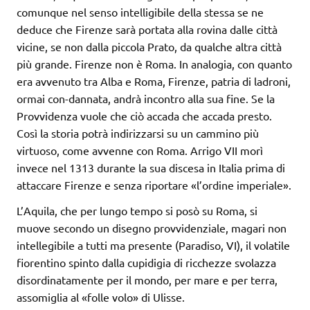
comunque nel senso intelligibile della stessa se ne
deduce che Firenze sarà portata alla rovina dalle città
vicine, se non dalla piccola Prato, da qualche altra città
più grande. Firenze non è Roma. In analogia, con quanto
era avvenuto tra Alba e Roma, Firenze, patria di ladroni,
ormai con-dannata, andrà incontro alla sua fine. Se la
Provvidenza vuole che ciò accada che accada presto.
Così la storia potrà indirizzarsi su un cammino più
virtuoso, come avvenne con Roma. Arrigo VII morì
invece nel 1313 durante la sua discesa in Italia prima di
attaccare Firenze e senza riportare «l’ordine imperiale».
L’Aquila, che per lungo tempo si posò su Roma, si
muove secondo un disegno provvidenziale, magari non
intellegibile a tutti ma presente (Paradiso, VI), il volatile
fiorentino spinto dalla cupidigia di ricchezze svolazza
disordinatamente per il mondo, per mare e per terra,
assomiglia al «folle volo» di Ulisse.