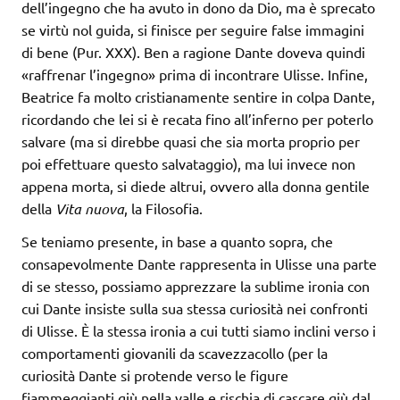
dell’ingegno che ha avuto in dono da Dio, ma è sprecato
se virtù nol guida, si finisce per seguire false immagini
di bene (Pur. XXX). Ben a ragione Dante doveva quindi
«raffrenar l’ingegno» prima di incontrare Ulisse. Infine,
Beatrice fa molto cristianamente sentire in colpa Dante,
ricordando che lei si è recata fino all’inferno per poterlo
salvare (ma si direbbe quasi che sia morta proprio per
poi effettuare questo salvataggio), ma lui invece non
appena morta, si diede altrui, ovvero alla donna gentile
della
Vita nuova
, la Filosofia.
Se teniamo presente, in base a quanto sopra, che
consapevolmente Dante rappresenta in Ulisse una parte
di se stesso, possiamo apprezzare la sublime ironia con
cui Dante insiste sulla sua stessa curiosità nei confronti
di Ulisse. È la stessa ironia a cui tutti siamo inclini verso i
comportamenti giovanili da scavezzacollo (per la
curiosità Dante si protende verso le figure
fiammeggianti giù nella valle e rischia di cascare giù dal