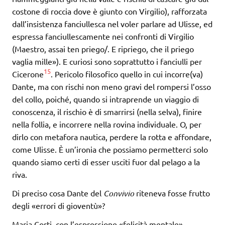
costone di roccia dove è giunto con Virgilio), rafforzata
dall’insistenza fanciullesca nel voler parlare ad Ulisse, ed
espressa fanciullescamente nei confronti di Virgilio
(Maestro, assai ten priego/. E ripriego, che il priego
vaglia mille»). E curiosi sono soprattutto i fanciulli per
15
Cicerone
. Pericolo filosofico quello in cui incorre(va)
Dante, ma con rischi non meno gravi del rompersi l’osso
del collo, poiché, quando si intraprende un viaggio di
conoscenza, il rischio è di smarrirsi (nella selva), finire
nella follia, e incorrere nella rovina individuale. O, per
dirlo con metafora nautica, perdere la rotta e affondare,
come Ulisse. È un’ironia che possiamo permetterci solo
quando siamo certi di esser usciti fuor dal pelago a la
riva.
Di preciso cosa Dante del
Convivio
riteneva fosse frutto
degli «errori di gioventù»?
Maria Corti, con l’espressione «felicità mentale»