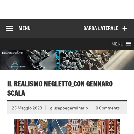
Skip
to
Italia e il mondo
content
MENU
BARRA LATERALE
MENU
IL REALISMO NEGLETTO_CON GENNARO
SCALA
25 Maggio 2023
giuseppegerminario
0 Comments